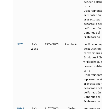
deseen colaborar
con el
Departamento a la
presentación de
proyectos para el
desarrollo del Plan
de Formación
Continua del
Profesorado
9675
País
25/04/2005
Resolución
del Viceconsejero
Vasco
de Educación, de la
convocatoria a
Entidades Públicas
y Privadas que
deseen colaborar
con el
Departamento en
la presentación de
proyectos para el
desarrollo del Plan
de Formación
Continua del
Profesorado
10462
País
11/07/2005
Orden
por la que se