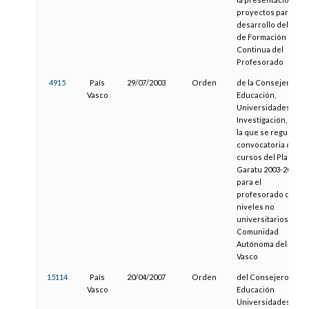
proyectos para el
desarrollo del Plan
de Formación
Continua del
Profesorado
4915
País
29/07/2003
Orden
de la Consejera de
Vasco
Educación,
Universidades e
Investigación, por
la que se regula la
convocatoria de
cursos del Plan
Garatu 2003-2004
para el
profesorado de
niveles no
universitarios de la
Comunidad
Autónoma del País
Vasco
15114
País
20/04/2007
Orden
del Consejero de
Vasco
Educación
Universidades e