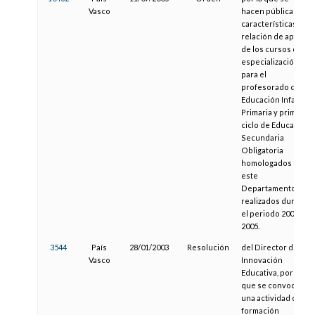
Vasco
hacen públicas las
características y
relación de aptos
de los cursos de
especialización
para el
profesorado de
Educación Infantil,
Primaria y primer
ciclo de Educación
Secundaria
Obligatoria
homologados por
este
Departamento y
realizados durante
el periodo 2003-
2005.
3544
País
28/01/2003
Resolución
del Director de
Vasco
Innovación
Educativa, por la
que se convoca
una actividad de
formación