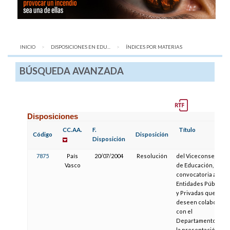
INICIO
DISPOSICIONES EN EDU...
AQUÍ:
ÍNDICES POR MATERIAS
BÚSQUEDA AVANZADA
Disposiciones
CC.AA.
F.
Título
Código
Disposición
Disposición
7875
País
20/07/2004
Resolución
del Viceconsejero
Vasco
de Educación, de la
convocatoria a
Entidades Públicas
y Privadas que
deseen colaborar
con el
Departamento en
la presentación de