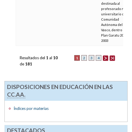
destinada al
profesorado no
universitario de la
Comunidad
Autónoma del País
Vasco, dentro del
Plan Garatu 2002-
2003
Resultados del
1
al
10
1
2
3
4
de
181
DISPOSICIONES EN EDUCACIÓN EN LAS
CC.AA.
Índices por materias
DESTACADOS