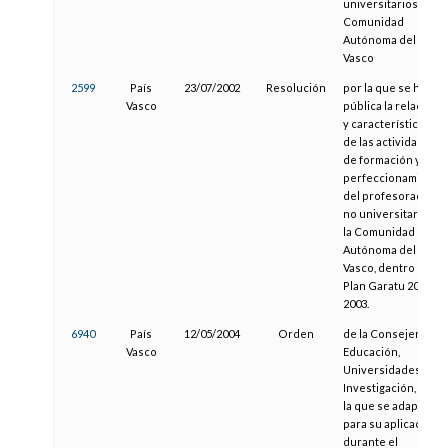
universitarios de la
Comunidad
Autónoma del País
Vasco
2599
País
23/07/2002
Resolución
por la que se hace
Vasco
pública la relación
y características
de las actividades
de formación y
perfeccionamiento
del profesorado
no universitario de
la Comunidad
Autónoma del País
Vasco, dentro del
Plan Garatu 2002-
2003.
6940
País
12/05/2004
Orden
de la Consejera de
Vasco
Educación,
Universidades e
Investigación, por
la que se adapta
para su aplicación
durante el