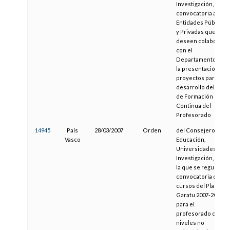
Investigación, de la
convocatoria a
Entidades Públicas
y Privadas que
deseen colaborar
con el
Departamento en
la presentación de
proyectos para el
desarrollo del Plan
de Formación
Continua del
Profesorado
14945
País
28/03/2007
Orden
del Consejero de
Vasco
Educación,
Universidades e
Investigación, por
la que se regula la
convocatoria de
cursos del Plan
Garatu 2007-2008
para el
profesorado de
niveles no