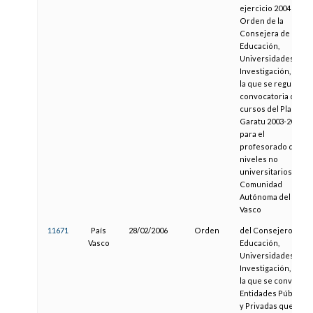
ejercicio 2004 la
Orden de la
Consejera de
Educación,
Universidades e
Investigación, por
la que se regula la
convocatoria de
cursos del Plan
Garatu 2003-2004
para el
profesorado de
niveles no
universitarios de la
Comunidad
Autónoma del País
Vasco
11671
País
28/02/2006
Orden
del Consejero de
Vasco
Educación,
Universidades e
Investigación, por
la que se convoca a
Entidades Públicas
y Privadas que