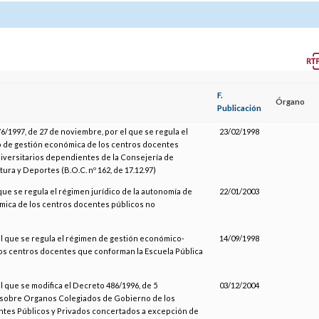
F.
Órgano
Publicación
6/1997, de 27 de noviembre, por el que se regula el
23/02/1998
 de gestión económica de los centros docentes
iversitarios dependientes de la Consejería de
ura y Deportes (B.O.C. nº 162, de 17.12.97)
 que se regula el régimen jurídico de la autonomía de
22/01/2003
mica de los centros docentes públicos no
el que se regula el régimen de gestión económico-
14/09/1998
los centros docentes que conforman la Escuela Pública
l que se modifica el Decreto 486/1996, de 5
03/12/2004
sobre Organos Colegiados de Gobierno de los
tes Públicos y Privados concertados a excepción de