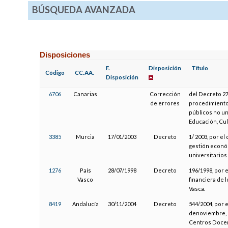
BÚSQUEDA AVANZADA
Disposiciones
F.
Disposición
Título
Código
CC.AA.
Disposición
6706
Canarias
Corrección
del Decreto 27
de errores
procedimiento
públicos no un
Educación, Cult
3385
Murcia
17/01/2003
Decreto
1/ 2003, por el
gestión econó
universitarios
1276
País
28/07/1998
Decreto
196/1998, por 
Vasco
financiera de 
Vasca.
8419
Andalucía
30/11/2004
Decreto
544/2004, por e
denoviembre, 
Centros Docen