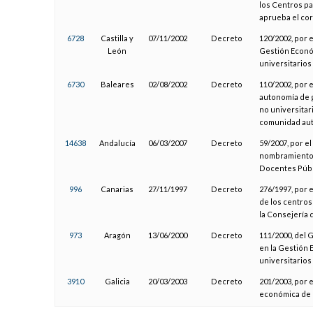
los Centros par
aprueba el co
6728
Castilla y
07/11/2002
Decreto
120/2002, por 
León
Gestión Econó
universitarios
6730
Baleares
02/08/2002
Decreto
110/2002, por e
autonomía de 
no universitar
comunidad autó
14638
Andalucía
06/03/2007
Decreto
59/2007, por e
nombramiento 
Docentes Públi
996
Canarias
27/11/1997
Decreto
276/1997, por 
de los centros
la Consejería 
973
Aragón
13/06/2000
Decreto
111/2000, del 
en la Gestión
universitario
3910
Galicia
20/03/2003
Decreto
201/2003, por e
económica de l