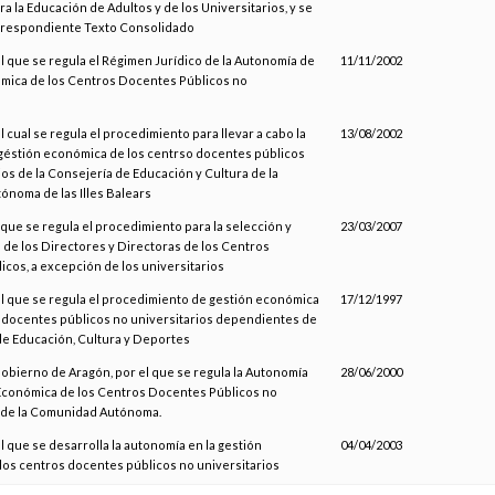
a la Educación de Adultos y de los Universitarios, y se
rrespondiente Texto Consolidado
el que se regula el Régimen Jurídico de la Autonomía de
11/11/2002
mica de los Centros Docentes Públicos no
l cual se regula el procedimiento para llevar a cabo la
13/08/2002
géstión económica de los centrso docentes públicos
ios de la Consejería de Educación y Cultura de la
noma de las Illes Balears
l que se regula el procedimiento para la selección y
23/03/2007
de los Directores y Directoras de los Centros
cos, a excepción de los universitarios
el que se regula el procedimiento de gestión económica
17/12/1997
 docentes públicos no universitarios dependientes de
de Educación, Cultura y Deportes
Gobierno de Aragón, por el que se regula la Autonomía
28/06/2000
 Económica de los Centros Docentes Públicos no
s de la Comunidad Autónoma.
l que se desarrolla la autonomía en la gestión
04/04/2003
os centros docentes públicos no universitarios