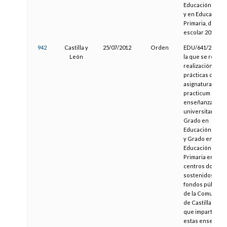
Educación Infant
y en Educación
Primaria, del cu
escolar 2013/20
942
Castilla y
25/07/2012
Orden
EDU/641/2012, p
León
la que se regula 
realización de la
prácticas de las
asignaturas del
practicum de las
enseñanzas
universitarias d
Grado en
Educación Infant
y Grado en
Educación
Primaria en
centros docent
sostenidos con
fondos públicos
de la Comunida
de Castilla y Le
que imparten
estas enseñanz