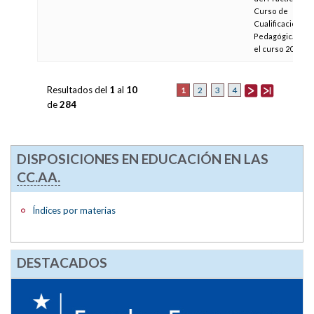
Curso de
Cualificación
Pedagógica par
el curso 2002/03
Resultados del
1
al
10
1
2
3
4
de
284
DISPOSICIONES EN EDUCACIÓN EN LAS
CC.AA.
Índices por materias
DESTACADOS