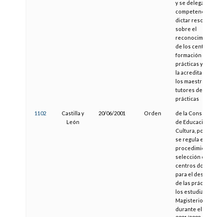
y se delega la
competencia pa
dictar resolució
sobre el
reconocimiento
de los centros 
formación en
prácticas y sobr
la acreditación 
los maestros
tutores de
prácticas
1102
Castilla y
20/06/2001
Orden
de la Consejería
León
de Educación y
Cultura, por la 
se regula el
procedimiento 
selección de
centros docent
para el desarrol
de las prácticas
los estudiantes
Magisterio,
durante el curs