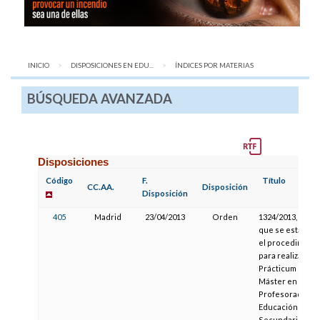
INICIO
DISPOSICIONES EN EDU...
AQUÍ:
ÍNDICES POR MATERIAS
BÚSQUEDA AVANZADA
Disposiciones
Código
F.
Título
CC.AA.
Disposición
Disposición
405
Madrid
23/04/2013
Orden
1324/2013, por la
que se establec
el procedimient
para realizar el
Prácticum del
Máster en
Profesorado de
Educación
Secundaria