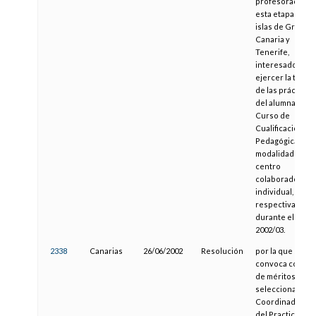
profesorado de
esta etapa de la
islas de Gran
Canaria y
Tenerife,
interesados en
ejercer la tutela
de las prácticas
del alumnado de
Curso de
Cualificación
Pedagógica, en l
modalidades de
centro
colaborador e
individual,
respectivament
durante el curs
2002/03.
2338
Canarias
26/06/2002
Resolución
por la que se
convoca concur
de méritos para
seleccionar
Coordinadores
del Practicum de