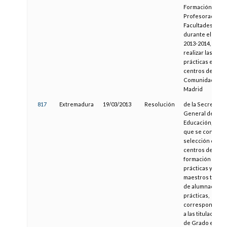
Formación del
Profesorado y
Facultades
durante el curs
2013-2014, pued
realizar las
prácticas en
centros de la
Comunidad de
Madrid
817
Extremadura
19/03/2013
Resolución
de la Secretaría
General de
Educación, por l
que se convoca 
selección de
centros de
formación en
prácticas y
maestros tutore
de alumnado en
prácticas,
correspondient
a las titulacione
de Grado en