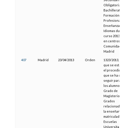
Obligatoria y
Bachillerato,
Formación
Profesional y
Enseñanza de
Idiomas durante
curso 2013-2014
en centros de la
Comunidad de
Madrid
407
Madrid
23/04/2013
Orden
1323/2013, por la
que se establec
el procedimient
que se ha de
seguir para que
los alumnos de
Grado de
Magisterio y
Grados
relacionados co
la enseñanza,
matriculados en
Escuelas
Universitarias d