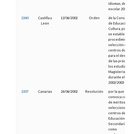
Idiomas, del cur
escolar 2013/20
2240
Castilla y
12/06/2002
Orden
de la Consejería
León
de Educación y
Cultura, por la 
se establece el
procedimiento 
selección de
centros docent
para el desarrol
de las prácticas
los estudiantes
Magisterio,
durante el curs
2002/2003
2337
Canarias
26/06/2002
Resolución
por la que se
convoca concur
de méritos para
seleccionar
centros de
Educación
Secundaria así
como