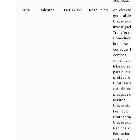
2001/2002
1824
Baleares
11/10/2013
Resolución
del director
general de
Universidades,
Investigación y
Transferencia d
Conocimiento, 
la cual se
convocan los
centros
educativos de l
Islas Baleares
para que aporte
profesores por
tutoritzar a los
estudiantes en
prácticas del
Master
Universitario de
Formación del
Profesorado de 
Universidad
Nacional de
Educación a
distancia