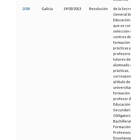
2038
Galicia
19/03/2013
Resolución
de la Secretaría
General de
Educación, por l
que se convoca 
selección de
centros de
formación en
prácticas y
profesores-
tutores de
alumnado en
prácticas,
correspondient
al título de Mást
universitario de
formación para
profesor de
Educación
Secundaria
Obligatoria y
Bachillerato,
Formación
Profesional y
Enseñanzas de