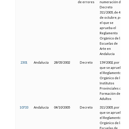
de errores
numeración del
Decreto
311/2005, de 4
de octubre, por
el que se
aprueba el
Reglamento
Orgánico de las
Escuelas de
Arte en
Andalucía
2301
Andalucía
28/05/2002
Decreto
159/2002, por el
que se aprueba
el Reglamento
Orgánico de los
Institutos
Provinciales de
Formación de
Adultos
10733
Andalucía
04/10/2005
Decreto
311/2005, por el
que se aprueba
el Reglamento
Orgánico de las
Escuelas de