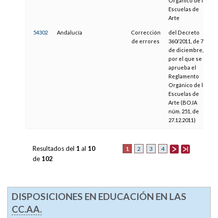
Orgánico de las
Escuelas de
Arte
54302
Andalucía
Corrección
del Decreto
de errores
360/2011, de 7
de diciembre,
por el que se
aprueba el
Reglamento
Orgánico de las
Escuelas de
Arte (BOJA
núm. 251, de
27.12.2011)
Resultados del
1
al
10
1
2
3
4
de
102
DISPOSICIONES EN EDUCACIÓN EN LAS
CC.AA.