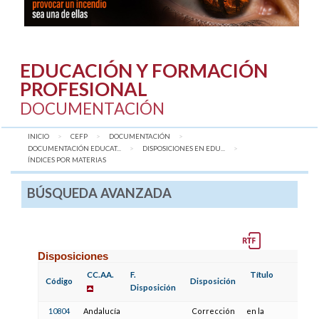
EDUCACIÓN Y FORMACIÓN
PROFESIONAL
DOCUMENTACIÓN
INICIO
CEFP
DOCUMENTACIÓN
DOCUMENTACIÓN EDUCAT...
DISPOSICIONES EN EDU...
AQUÍ:
ÍNDICES POR MATERIAS
BÚSQUEDA AVANZADA
Disposiciones
CC.AA.
F.
Título
Código
Disposición
Disposición
10804
Andalucía
Corrección
en la