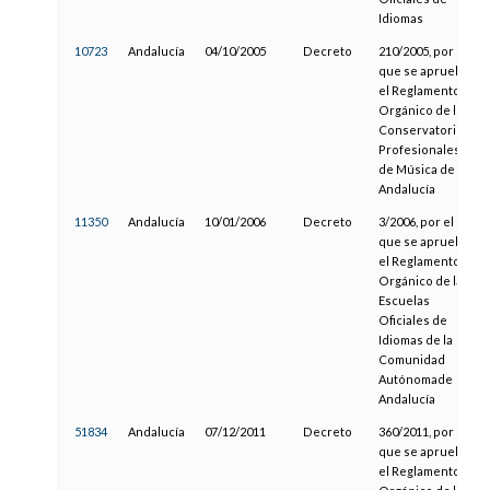
Idiomas
10723
Andalucía
04/10/2005
Decreto
210/2005, por el
que se aprueba
el Reglamento
Orgánico de los
Conservatorios
Profesionales
de Música de
Andalucía
11350
Andalucía
10/01/2006
Decreto
3/2006, por el
que se aprueba
el Reglamento
Orgánico de las
Escuelas
Oficiales de
Idiomas de la
Comunidad
Autónomade
Andalucía
51834
Andalucía
07/12/2011
Decreto
360/2011, por el
que se aprueba
el Reglamento