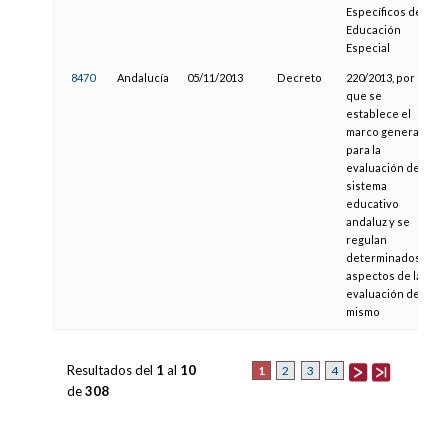
Específicos de
Educación
Especial
8470
Andalucía
05/11/2013
Decreto
220/2013, por el
que se
establece el
marco general
para la
evaluación del
sistema
educativo
andaluz y se
regulan
determinados
aspectos de la
evaluación del
mismo
Resultados del
1
al
10
1
2
3
4
de
308