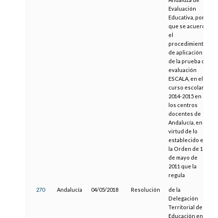
Evaluación
Educativa, por la
que se acuerda
el
procedimiento
de aplicación
de la prueba de
evaluación
ESCALA, en el
curso escolar
2014-2015 en
los centros
docentes de
Andalucía, en
virtud de lo
establecido en
la Orden de 18
de mayo de
2011 que la
regula
270
Andalucía
04/05/2018
Resolución
de la
Delegación
Territorial de
Educación en