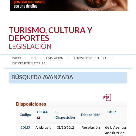
TURISMO, CULTURA Y
DEPORTES
LEGISLACIÓN
INICIO
TCD
LEGISLACIÓN
DISPOSICIONES EN EDU...
AQUÍ:
ÍNDICES POR MATERIAS
BÚSQUEDA AVANZADA
Disposiciones
CC.AA.
F.
Título
Código
Disposición
Disposición
10625
Andalucía
01/10/2012
Resolución
de la Agencia
Andaluza de