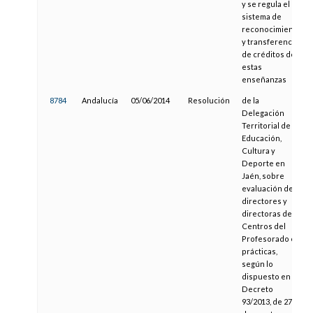
y se regula el
sistema de
reconocimiento
y transferencia
de créditos de
estas
enseñanzas
8784
Andalucía
05/06/2014
Resolución
de la
Delegación
Territorial de
Educación,
Cultura y
Deporte en
Jaén, sobre
evaluación de
directores y
directoras de
Centros del
Profesorado en
prácticas,
según lo
dispuesto en el
Decreto
93/2013, de 27