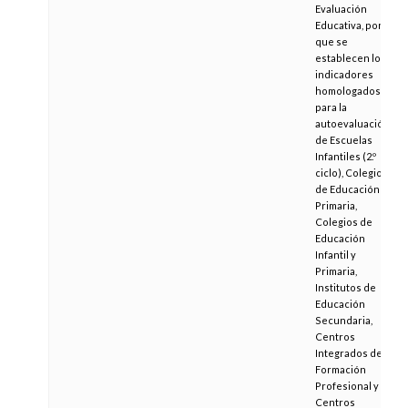
Evaluación
Educativa, por la
que se
establecen los
indicadores
homologados
para la
autoevaluación
de Escuelas
Infantiles (2.º
ciclo), Colegios
de Educación
Primaria,
Colegios de
Educación
Infantil y
Primaria,
Institutos de
Educación
Secundaria,
Centros
Integrados de
Formación
Profesional y
Centros