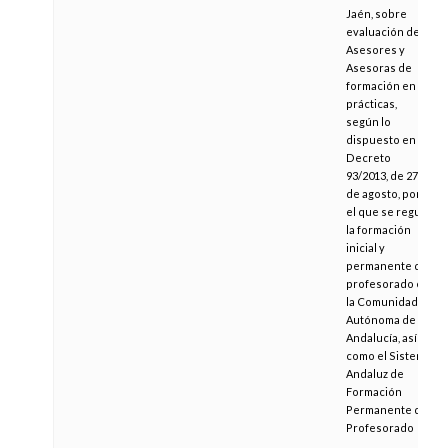
Jaén, sobre
evaluación de
Asesores y
Asesoras de
formación en
prácticas,
según lo
dispuesto en el
Decreto
93/2013, de 27
de agosto, por
el que se regula
la formación
inicial y
permanente del
profesorado en
la Comunidad
Autónoma de
Andalucía, así
como el Sistema
Andaluz de
Formación
Permanente del
Profesorado