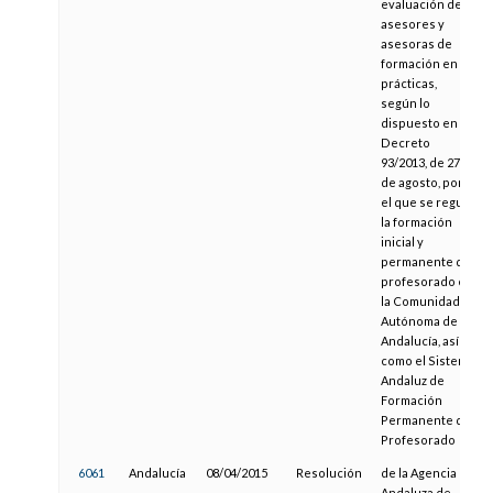
evaluación de
asesores y
asesoras de
formación en
prácticas,
según lo
dispuesto en el
Decreto
93/2013, de 27
de agosto, por
el que se regula
la formación
inicial y
permanente del
profesorado en
la Comunidad
Autónoma de
Andalucía, así
como el Sistema
Andaluz de
Formación
Permanente del
Profesorado
6061
Andalucía
08/04/2015
Resolución
de la Agencia
Andaluza de