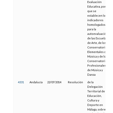
Evaluación
Educativa, por la
que se
establecen los
indicadores
homologados
para la
autoevaluación
de las Escuelas
de Arte, de los
Conservatorios
Elementales de
Música y de los
Conservatorios
Profesionales
de Música y
Danza
4331
Andalucía
22/07/2014
Resolución
de la
Delegación
Territorial de
Educación,
Cultura y
Deporte en
Málaga, sobre