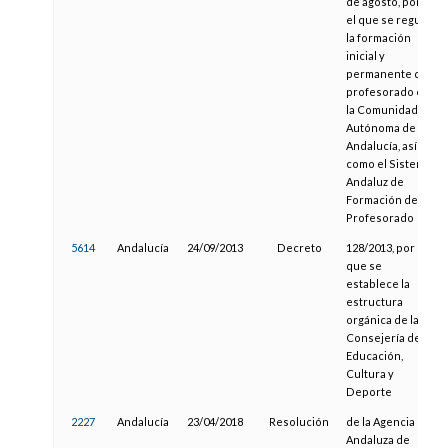
de agosto, por
el que se regula
la formación
inicial y
permanente del
profesorado en
la Comunidad
Autónoma de
Andalucía, así
como el Sistema
Andaluz de
Formación del
Profesorado
5614
Andalucía
24/09/2013
Decreto
128/2013, por el
que se
establece la
estructura
orgánica de la
Consejería de
Educación,
Cultura y
Deporte
2227
Andalucía
23/04/2018
Resolución
de la Agencia
Andaluza de