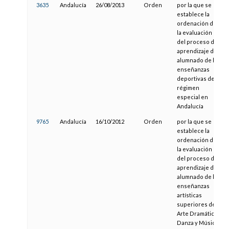
3635
Andalucía
26/08/2013
Orden
por la que se
establece la
ordenación de
la evaluación
del proceso de
aprendizaje del
alumnado de las
enseñanzas
deportivas de
régimen
especial en
Andalucía
9765
Andalucía
16/10/2012
Orden
por la que se
establece la
ordenación de
la evaluación
del proceso de
aprendizaje del
alumnado de las
enseñanzas
artísticas
superiores de
Arte Dramático,
Danza y Música