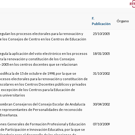
F.
Órgano
Publicación
regulan los procesos electorales para la renovación y
25/10/2005
e los Consejos de Centro en los Centros de Educación
regula la aplicación del voto electrónico en los procesos
18/01/2005
ra la renovación y constitución de los Consejos
-2005 en los centros docentes que se relacionan
odifica la de 15 de octubre de 1998, por la que se
31/10/2002
ocesos electorales para la renovación y constitución de
scolares en los Centros Docentes públicos y privados
 excepción de los Centros para la Educación de
os universitarios
 nombran Consejeros del Consejo Escolar de Andalucía
30/04/2002
de representantes de Personalidades de reconocido
a Enseñanza.
iones Generales de Formación Profesional y Educación
07/10/2009
de Participación e Innovación Educativa, por la que se
alendario para el desarrollo de las elecciones de