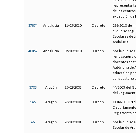
representante
de los centros
excepción de l
37874
Andalucía
11/05/2010
Decreto
286/2010, de m
el que se regu
Escolares de á
Andalucía
40862
Andalucía
07/10/2010
Orden
por la que se 
renovación y c
docentes sost
Autónoma de An
educación per
convocatoria p
3703
Aragón
25/02/2003
Decreto
44/2003, del G
del Reglamento
146
Aragón
23/10/2001
Orden
CORRECION de 
Departamento d
Reglamento de
66
Aragón
23/10/2001
Orden
por la que se
Escolar de Ara