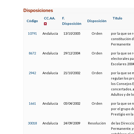
Disposiciones
CC.AA.
F.
Título
Código
Disposición
Disposición
10791
Andalucía
13/10/2005
Orden
por la que se 
constitución d
Permanente
8672
Andalucía
29/12/2004
Orden
por la que se 
electorales pa
Escolares 2004
2942
Andalucía
21/10/2002
Orden
por la que se m
regulan los pr
los Consejos E
concertados, a
Adultos y de l
1661
Andalucía
05/04/2002
Orden
por la que se
por el grupo 
Prestigio en l
30018
Andalucía
24/09/2009
Resolución
de las Direcc
Permanente, y 
establece el c