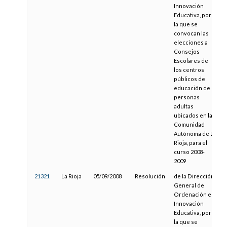
Innovación
Educativa, por
la que se
convocan las
elecciones a
Consejos
Escolares de
los centros
públicos de
educación de
personas
adultas
ubicados en la
Comunidad
Autónoma de La
Rioja, para el
curso 2008-
2009
21321
La Rioja
05/09/2008
Resolución
de la Dirección
General de
Ordenación e
Innovación
Educativa, por
la que se