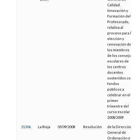
Calidad,
Innovación y
Formación del
Profesorado,
relativa al
proceso para la
elección y
renovación de
los miembros
de los consejos
escolares de
los centros
docentes
sostenidos con
fondos
públicos a
celebrar en el
primer
trimestre del
curso escolar
2008/2009
21306
La Rioja
05/09/2008
Resolución
de la Dirección
General de
Ordenación e