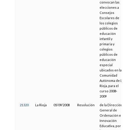
convocan las
elecciones a
Consejos
Escolares de
los colegios
públicos de
educación
infantil y
primaria y
colegios
públicos de
educación
especial
ubicados en la
Comunidad
Autónoma de La
Rioja, para el
curso 2008-
2009
21320
La Rioja
05/09/2008
Resolución
de la Dirección
General de
Ordenación e
Innovación
Educativa, por