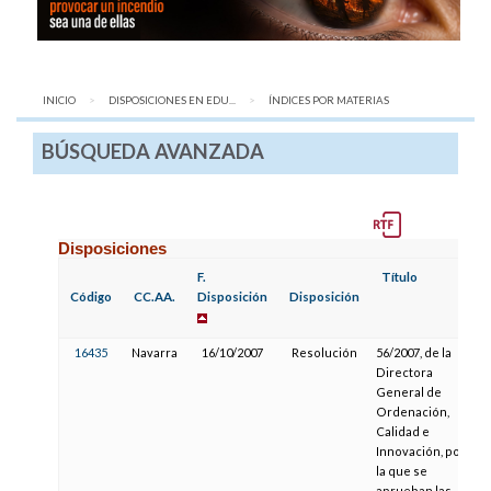
INICIO
DISPOSICIONES EN EDU...
AQUÍ:
ÍNDICES POR MATERIAS
BÚSQUEDA AVANZADA
Disposiciones
F.
Título
F
Código
CC.AA.
Disposición
Disposición
P
16435
Navarra
16/10/2007
Resolución
56/2007, de la
Directora
General de
Ordenación,
Calidad e
Innovación, por
la que se
aprueban las