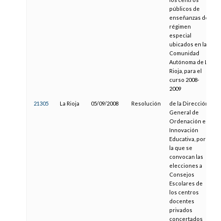
públicos de
enseñanzas de
régimen
especial
ubicados en la
Comunidad
Autónoma de La
Rioja, para el
curso 2008-
2009
21305
La Rioja
05/09/2008
Resolución
de la Dirección
General de
Ordenación e
Innovación
Educativa, por
la que se
convocan las
elecciones a
Consejos
Escolares de
los centros
docentes
privados
concertados