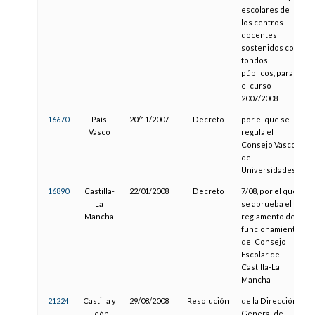
escolares de
los centros
docentes
sostenidos con
fondos
públicos, para
el curso
2007/2008
16670
País
20/11/2007
Decreto
por el que se
Vasco
regula el
Consejo Vasco
de
Universidades
16890
Castilla-
22/01/2008
Decreto
7/08, por el que
La
se aprueba el
Mancha
reglamento de
funcionamiento
del Consejo
Escolar de
Castilla-La
Mancha
21224
Castilla y
29/08/2008
Resolución
de la Dirección
León
General de