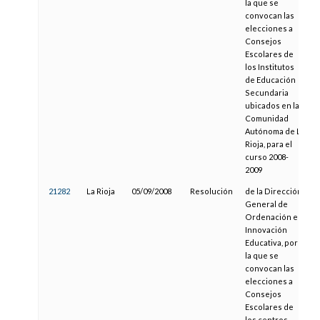
la que se
convocan las
elecciones a
Consejos
Escolares de
los Institutos
de Educación
Secundaria
ubicados en la
Comunidad
Autónoma de La
Rioja, para el
curso 2008-
2009
21282
La Rioja
05/09/2008
Resolución
de la Dirección
General de
Ordenación e
Innovación
Educativa, por
la que se
convocan las
elecciones a
Consejos
Escolares de
los centros