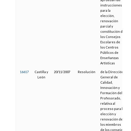
instrucciones
para la
elección,
renovación
parcial y
constitución de
los Consejos
Escolares de
los Centros
Públicos de
Enseñanzas
Artísticas
16617
Castilla y
20/11/2007
Resolución
de la Dirección
León
General de
Calidad,
Innovación y
Formación del
Profesorado,
relativa al
proceso para la
elección y
renovación de
los miembros
de los consejos