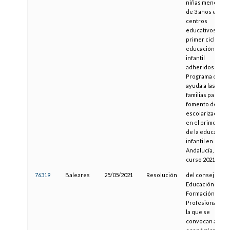
niñas menores
de 3 años en los
centros
educativos de
primer ciclo de
educación
infantil
adheridos al
Programa de
ayuda a las
familias para el
fomento de la
escolarización
en el primer cicl
de la educación
infantil en
Andalucía, para 
curso 2021-2022
76319
Baleares
25/05/2021
Resolución
del consejero d
Educación y
Formación
Profesional por
la que se
convocan ayuda