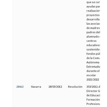
que se convoca
ayudas para la
realización de
proyectos a
desarrollar por
las asociacione
de madres y
padres del
alumnado de
centros
educativos
sostenidos con
fondos públicos
de la Comunida
Autónoma de
Extremadura,
durante el curs
escolar
2021/2022
28462
Navarra
28/05/2012
Resolución
353/2012, del
Director Genera
de Educación,
Formación
Profesional y