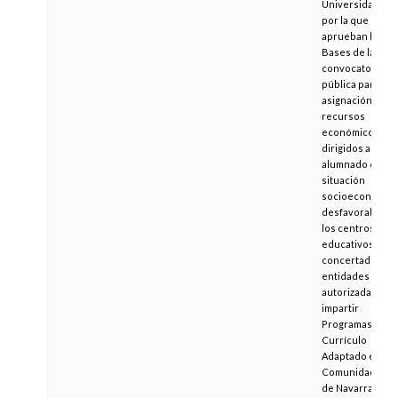
Universidades,
por la que se
aprueban las
Bases de la
convocatoria
pública para la
asignación de
recursos
económicos
dirigidos al
alumnado en
situación
socioeconómic
desfavorable, d
los centros
educativos
concertados y
entidades
autorizadas par
impartir
Programas de
Currículo
Adaptado en la
Comunidad Fora
de Navarra, para