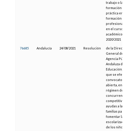
trabajo o la
formación
práctica en la
formación
profesional dua
en el curso
académico
2020/2021
76685
Andalucía
24/08/2021
Resolución
de la Dirección
General de la
Agencia Pública
Andaluza de
Educación, por l
que se efectúa
convocatoria
abierta, en
régimen de
concurrencia
competitiva, de
ayudas a las
familias para
fomentar la
escolarización
de los niños y