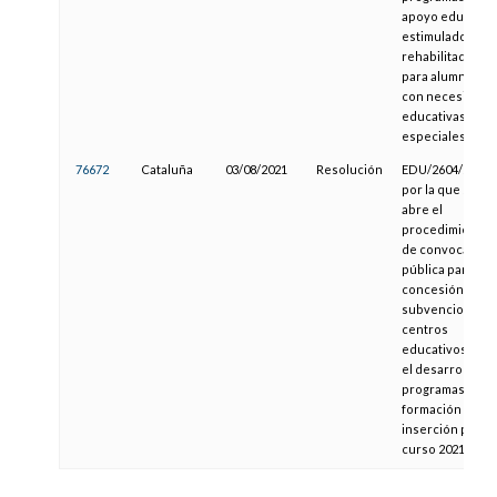
apoyo educativ
estimulador y
rehabilitador
para alumnos
con necesidade
educativas
especiales
76672
Cataluña
03/08/2021
Resolución
EDU/2604/2021,
por la que se
abre el
procedimiento
de convocatoria
pública para la
concesión de
subvenciones e
centros
educativos, par
el desarrollo de
programas de
formación e
inserción para e
curso 2021-2022