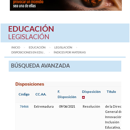
EDUCACIÓN
LEGISLACIÓN
INICIO
EDUCACIÓN
LEGISLACIÓN
DISPOSICIONES EN EDU...
AQUÍ:
ÍNDICES POR MATERIAS
BÚSQUEDA AVANZADA
Disposiciones
F.
Disposición
Título
Código
CC.AA.
Disposición
76466
Extremadura
09/06/2021
Resolución
de la Dirección
General de
Innovación e
Inclusión
Educativa, por la