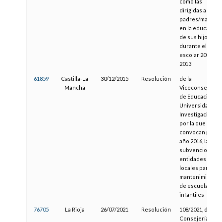
como las
dirigidas a los
padres/madres
en la educación
de sus hijos
durante el curs
escolar 2012-
2013
61859
Castilla-La
30/12/2015
Resolución
de la
Mancha
Viceconsejería
de Educación,
Universidades 
Investigación,
por la que se
convocan para e
año 2016, las
subvenciones a
entidades
locales para el
mantenimiento
de escuelas
infantiles
76705
La Rioja
26/07/2021
Resolución
108/2021, de la
Consejería de