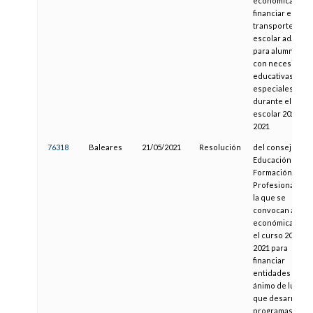
económicas par
financiar el
transporte
escolar adaptad
para alumnos
con necesidade
educativas
especiales
durante el curs
escolar 2020-
2021
76318
Baleares
21/05/2021
Resolución
del consejero d
Educación y
Formación
Profesional por
la que se
convocan ayuda
económicas par
el curso 2020-
2021 para
financiar
entidades sin
ánimo de lucro
que desarrollan
programas de