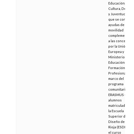
Educación,
Cultura, Deport
y Juventud, por 
que se convoca
ayudas de
movilidad
complementaria
a las concedida
por la Unión
Europea y el
Ministerio de
Educación y
Formación
Profesional en e
marco del
programa
comunitario
ERASMUS + par
alumnos
matriculados en
la Escuela
Superior de
Diseño de La
Rioja (ESDIR) en
el curso