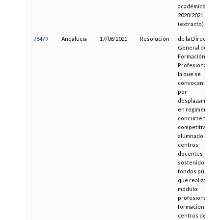
académico
2020/2021
(extracto)
76479
Andalucía
17/06/2021
Resolución
de la Dirección
General de
Formación
Profesional, por
la que se
convocan ayuda
por
desplazamiento,
en régimen de
concurrencia
competitiva, al
alumnado de
centros
docentes
sostenidos con
fondos públicos
que realiza el
módulo
profesional de
formación en
centros de