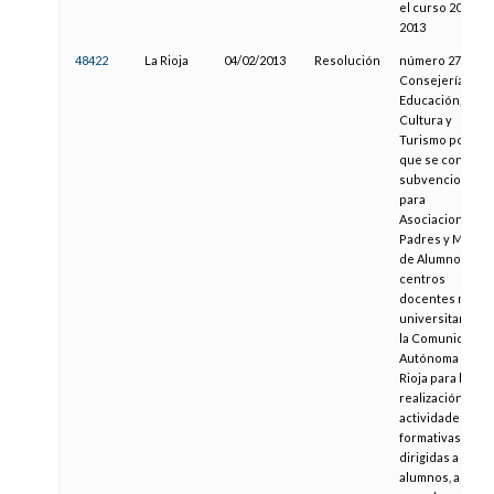
el curso 2012-
2013
48422
La Rioja
04/02/2013
Resolución
número 270,de l
Consejería de
Educación,
Cultura y
Turismo por la
que se convoca
subvenciones
para
Asociaciones d
Padres y Madre
de Alumnos de
centros
docentes no
universitarios d
la Comunidad
Autónoma de La
Rioja para la
realización de
actividades
formativas
dirigidas a los
alumnos, así