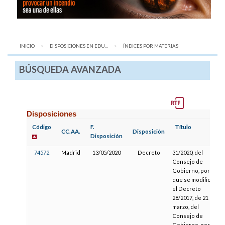
INICIO
DISPOSICIONES EN EDU...
AQUÍ:
ÍNDICES POR MATERIAS
BÚSQUEDA AVANZADA
Disposiciones
Código
F.
Título
CC.AA.
Disposición
Disposición
74572
Madrid
13/05/2020
Decreto
31/2020, del
Consejo de
Gobierno, por el
que se modifica
el Decreto
28/2017, de 21 de
marzo, del
Consejo de
Gobierno, por el