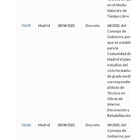
en el Medio
Natural y de
Tiempo Libre
76159
Madrid
28/04/2021
Decreto
68/2021, del
Consejo de
Gobierno, por el
que se establece
para la
Comunidad de
Madrid el plan de
estudios del
ciclo formativo
de grado medio
correspondiente
al título de
Técnico en
Obras de
Interior,
Decoración y
Rehabilitación
76160
Madrid
28/04/2021
Decreto
69/2021, del
Consejo de
Gobierno, por el