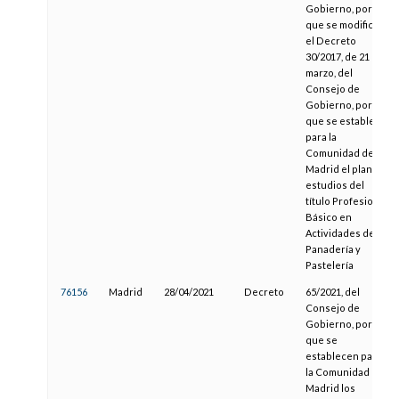
Gobierno, por el
que se modifica
el Decreto
30/2017, de 21 de
marzo, del
Consejo de
Gobierno, por el
que se establece
para la
Comunidad de
Madrid el plan de
estudios del
título Profesional
Básico en
Actividades de
Panadería y
Pastelería
76156
Madrid
28/04/2021
Decreto
65/2021, del
Consejo de
Gobierno, por el
que se
establecen para
la Comunidad de
Madrid los