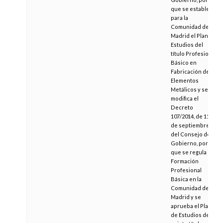
que se establece
para la
Comunidad de
Madrid el Plan de
Estudios del
título Profesional
Básico en
Fabricación de
Elementos
Metálicos y se
modifica el
Decreto
107/2014, de 11
de septiembre,
del Consejo de
Gobierno, por el
que se regula la
Formación
Profesional
Básica en la
Comunidad de
Madrid y se
aprueba el Plan
de Estudios de