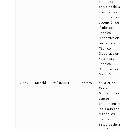
planes de
estudios de las
enseñanzas
conducentes a la
obtención de los
títulos de
Técnico
Deportivo en
Barrancos,
Técnico
Deportivo en
Escalada y
Técnico
Deportivo en
Media Montaña
76157
Madrid
28/04/2021
Decreto
66/2021, del
Consejo de
Gobierno, por el
que se
establecen para
la Comunidad de
Madrid los
planes de
estudios de las