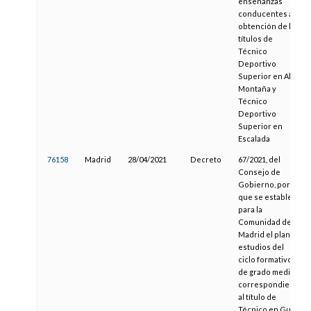
enseñanzas
conducentes a la
obtención de los
títulos de
Técnico
Deportivo
Superior en Alta
Montaña y
Técnico
Deportivo
Superior en
Escalada
76158
Madrid
28/04/2021
Decreto
67/2021, del
Consejo de
Gobierno, por el
que se establece
para la
Comunidad de
Madrid el plan de
estudios del
ciclo formativo
de grado medio
correspondiente
al título de
Técnico en Guía