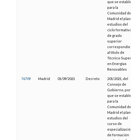
que se establece
para la
Comunidad de
Madrid el plan de
estudios del
ciclo formativo
de grado
superior
correspondiente
al título de
Técnico Superior
en Energías
Renovables
76709
Madrid
01/09/2021
Decreto
201/2021, del
Consejo de
Gobierno, por el
que se establece
para la
Comunidad de
Madrid el plan de
estudios del
curso de
especialización
de formación