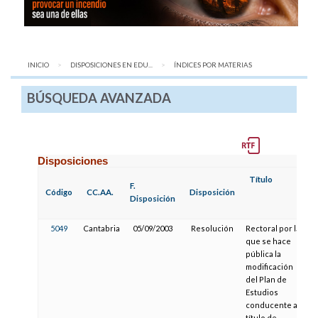
INICIO
DISPOSICIONES EN EDU...
AQUÍ:
ÍNDICES POR MATERIAS
BÚSQUEDA AVANZADA
Disposiciones
Título
F
F.
Código
CC.AA.
Disposición
P
Disposición
5049
Cantabria
05/09/2003
Resolución
Rectoral por la
que se hace
pública la
modificación
del Plan de
Estudios
conducente al
título de