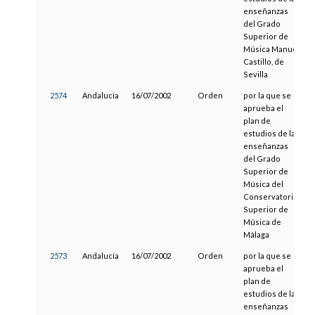
enseñanzas
del Grado
Superior de
Música Manuel
Castillo, de
Sevilla
2574
Andalucía
16/07/2002
Orden
por la que se
aprueba el
plan de
estudios de las
enseñanzas
del Grado
Superior de
Música del
Conservatorio
Superior de
Música de
Málaga
2573
Andalucía
16/07/2002
Orden
por la que se
aprueba el
plan de
estudios de las
enseñanzas