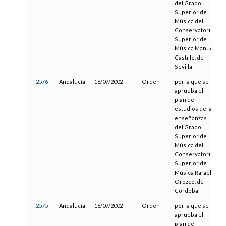
del Grado
Superior de
Música del
Conservatorio
Superior de
Música Manuel
Castillo, de
Sevilla
2576
Andalucía
16/07/2002
Orden
por la que se
aprueba el
plan de
estudios de las
enseñanzas
del Grado
Superior de
Música del
Conservatorio
Superior de
Música Rafael
Orozco, de
Córdoba
2575
Andalucía
16/07/2002
Orden
por la que se
aprueba el
plan de