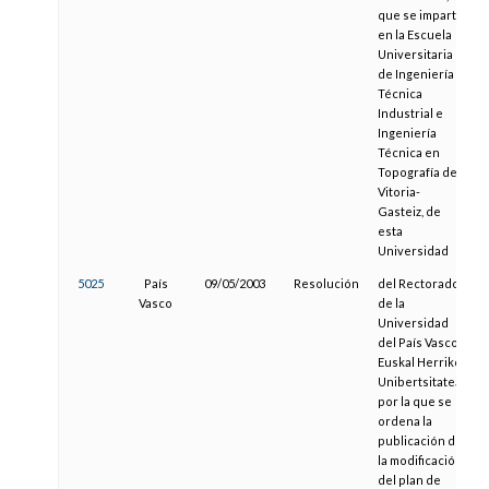
que se imparte
en la Escuela
Universitaria
de Ingeniería
Técnica
Industrial e
Ingeniería
Técnica en
Topografía de
Vitoria-
Gasteiz, de
esta
Universidad
5025
País
09/05/2003
Resolución
del Rectorado
Vasco
de la
Universidad
del País Vasco /
Euskal Herriko
Unibertsitatea,
por la que se
ordena la
publicación de
la modificación
del plan de