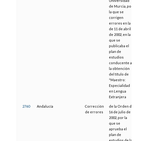
Universidad
de Murcia, por
la que se
corrigen
errores en la
de 11 de abril
de 2002, en la
que se
publicaba el
plan de
estudios
conducente a
la obtención
del título de
"Maestro:
Especialidad
en Lengua
Extranjera
2760
Andalucía
Corrección
de la Orden de
de errores
16 de julio de
2002, por la
que se
aprueba el
plan de
estudios de las