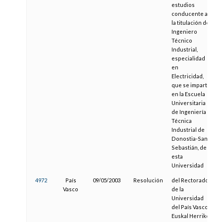
estudios
conducente a
la titulación de
Ingeniero
Técnico
Industrial,
especialidad
en
Electricidad,
que se imparte
en la Escuela
Universitaria
de Ingeniería
Técnica
Industrial de
Donostia-San
Sebastián, de
esta
Universidad
4972
País
09/05/2003
Resolución
del Rectorado
Vasco
de la
Universidad
del País Vasco /
Euskal Herriko