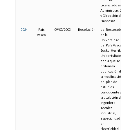
Licenciado en
Administración
y Dirección de
Empresas
5024
País
09/05/2003
Resolución
del Rectorado
Vasco
de la
Universidad
del País Vasco /
Euskal Herriko
Unibertsitatea,
por la que se
ordena la
publicación de
la modificación
del plan de
estudios
conducente a
la titulación de
Ingeniero
Técnico
Industrial,
especialidad
en
Electricidad,