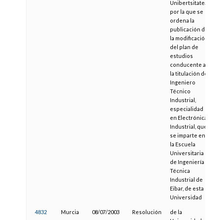
Unibertsitatea,
por la que se
ordena la
publicación de
la modificación
del plan de
estudios
conducente a
la titulación de
Ingeniero
Técnico
Industrial,
especialidad
en Electrónica
Industrial, que
se imparte en
la Escuela
Universitaria
de Ingeniería
Técnica
Industrial de
Eibar, de esta
Universidad
4832
Murcia
08/07/2003
Resolución
de la