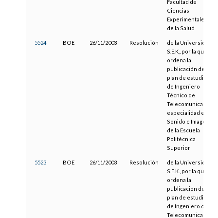
Facultad de
Ciencias
Experimentales y
de la Salud
5524
BOE
26/11/2003
Resolución
de la Universidad
S.E.K., por la que se
ordena la
publicación del
plan de estudios
de Ingeniero
Técnico de
Telecomunicación,
especialidad en
Sonido e Imagen,
de la Escuela
Politécnica
Superior
5523
BOE
26/11/2003
Resolución
de la Universidad
S.E.K., por la que se
ordena la
publicación del
plan de estudios
de Ingeniero de
Telecomunicación