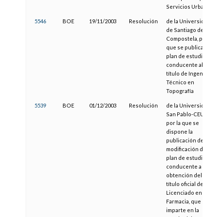
Servicios Urbanos
5546
BOE
19/11/2003
Resolución
de la Universidad
de Santiago de
Compostela, por la
que se publica el
plan de estudios
conducente al
título de Ingeniero
Técnico en
Topografía
5539
BOE
01/12/2003
Resolución
de la Universidad
San Pablo-CEU,
por la que se
dispone la
publicación de la
modificación del
plan de estudios
conducente a la
obtención del
título oficial de
Licenciado en
Farmacia, que se
imparte en la