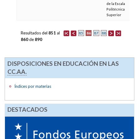
de la Escala
Politécnica
Superior
Resultados del
851
al
86
85
87
88
860
de
890
DISPOSICIONES EN EDUCACIÓN EN LAS
CC.AA.
Índices por materias
DESTACADOS