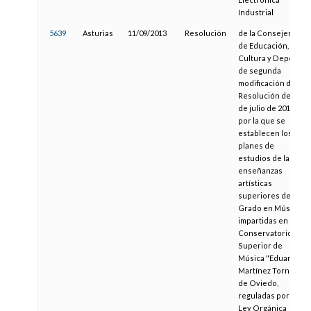
Industrial
5639
Asturias
11/09/2013
Resolución
de la Consejería
de Educación,
Cultura y Deporte,
de segunda
modificación de la
Resolución de 9
de julio de 2010,
por la que se
establecen los
planes de
estudios de las
enseñanzas
artísticas
superiores de
Grado en Música
impartidas en el
Conservatorio
Superior de
Música "Eduardo
Martínez Torner"
de Oviedo,
reguladas por la
Ley Orgánica