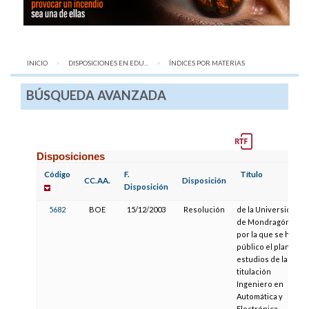
INICIO
DISPOSICIONES EN EDU...
AQUÍ:
ÍNDICES POR MATERIAS
BÚSQUEDA AVANZADA
Disposiciones
Código
F.
Título
CC.AA.
Disposición
Disposición
5682
BOE
15/12/2003
Resolución
de la Universidad
de Mondragón,
por la que se hace
público el plan de
estudios de la
titulación
Ingeniero en
Automática y
Electrónica