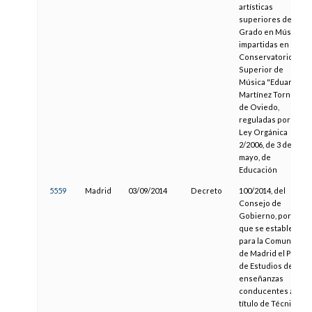
artísticas
superiores de
Grado en Música
impartidas en el
Conservatorio
Superior de
Música "Eduardo
Martínez Torner"
de Oviedo,
reguladas por la
Ley Orgánica
2/2006, de 3 de
mayo, de
Educación
5559
Madrid
03/09/2014
Decreto
100/2014, del
Consejo de
Gobierno, por el
que se establece
para la Comunidad
de Madrid el Plan
de Estudios de las
enseñanzas
conducentes al
título de Técnico