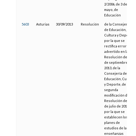
2/2006, de 3 de
mayo, de
Educación
5603
Asturias
30/09/2013
Resolución
de la Consejería
de Educación,
Cultura y Deporte,
por la que se
rectifica error
advertido en la
Resolución de 11
de septiembre de
2013, de la
Consejería de
Educación, Cultura
y Deporte, de
segunda
modificación de la
Resolución de 9
de julio de 2010
por la que se
establecen los
planes de
estudios de las
enseñanzas