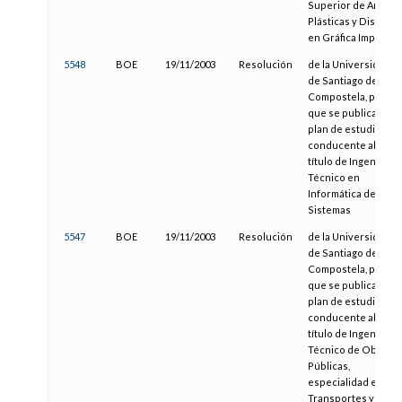
Superior de Artes
Plásticas y Diseño
en Gráfica Impresa
5548
BOE
19/11/2003
Resolución
de la Universidad
de Santiago de
Compostela, por la
que se publica el
plan de estudios
conducente al
título de Ingeniero
Técnico en
Informática de
Sistemas
5547
BOE
19/11/2003
Resolución
de la Universidad
de Santiago de
Compostela, por la
que se publica el
plan de estudios
conducente al
título de Ingeniero
Técnico de Obras
Públicas,
especialidad en
Transportes y