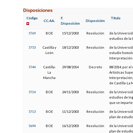
Disposiciones
Código
F.
Título
CC.AA.
Disposición
Disposición
5769
BOE
15/12/2003
Resolución
de la Universid
estudios de la 
5753
Castilla y
18/12/2003
Resolución
de la Universid
León
estudio homolo
Interpretación
5744
Castilla-
29/08/2014
Decreto
88/2014, por el
La
Artísticas Supe
Mancha
Interpretación
de Castilla-La
5714
BOE
24/11/2003
Resolución
de la Universida
estudios de Ing
que se imparte 
5713
BOE
11/12/2003
Resolución
de la Universid
plan de estudi
5694
BOE
16/12/2003
Resolución
de la Universid
plan de estudi