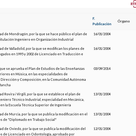
F.
Órgano
Publicación
ad de Mondragón, por la que se hace público el plan de
16/01/2004
titulación Ingeniero en Organización Industrial
ad de Valladolid, por la que se modifican los planes de
16/01/2004
gados en 1995 y 2002 de Licenciado en Traducción e
 que se aprueba el Plan de Estudios de las Enseñanzas
03/09/2014
riores en Música, en las especialidades de
, Dirección y Composición, en la Comunidad Autónoma
 Mancha
d Rovira i Virgili, por la que se establece el plan de
13/01/2004
eniero Técnico Industrial, especialidad en Mecánica,
en la Escuela Técnica Superior de Ingeniería
ad de Murcia, por la que se publica la modificación en el
13/01/2004
os de "Diplomado en Trabajo Social"
ad de Oviedo, por la que se publica la modificación del
12/01/2004
os de Licenciado en Odontología, aprobado por