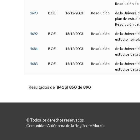
Resolución de 2
5693
BOE
16/12/2003
Resolución
de la Universid
plan de estudi
Resolución de 
5692
BOE
18/12/2003
Resolución
de la Universid
estudio homolo
5684
BOE
15/12/2003
Resolución
de la Universid
estudios de la t
5683
BOE
15/12/2003
Resolución
de la Universid
estudios de la 
Resultados del
841
al
850
de
890
© Todos los derechos reservados.
Comunidad Autónoma de la Región de Murcia