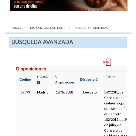
INICIO
DISPOSICIONES EN EDU...
AQUÍ:
ÍNDICES POR MATERIAS
BÚSQUEDA AVANZADA
Disposiciones
CC.AA.
F.
Título
Código
Disposición
Disposición
69393
Madrid
18/09/2018
Decreto
140/2018, del
Consejo de
Gobierno, por el
que se modifica
el Decreto
182/2015, de 29
de julio, del
Consejo de
Gobierno, por el