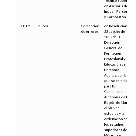
Técnico Superior
en Asesoría de
Imagen Personal
y Corporativa
11082
Murcia
Corrección
en Resolución de
de errores
25 de julio de
2013, de la
Dirección
General de
Formación
Profesional y
Educación de
Personas
Adultas, por la
que se establece
para la
Comunidad
Autónoma de la
Región de Murcia
el plan de
estudios y la
ordenación de
los estudios
superiores de
Música, se