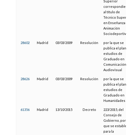
Superior
correspondiente
al título de
Técnico Superior
en Enseñanza y
Animación
Sociodeportiva
28602
Madrid
03/03/2009
Resolución
por la que se
publica el plan de
estudios de
Graduado en
Comunicación
Audiovisual
28626
Madrid
03/03/2009
Resolución
por la que se
publica el plan de
estudios de
Graduado en
Humanidades
61356
Madrid
13/10/2015
Decreto
223/2015, del
Consejo de
Gobierno, por el
que se establece
para la