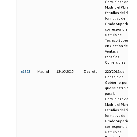
Comunidad de
Madrid el Plan de
Estudios del ciclo
formativo de
Grado Superior
correspondiente
al título de
Técnico Superior
en Gestión de
Ventas y
Espacios
Comerciales
61353
Madrid
13/10/2015
Decreto
220/2015, del
Consejo de
Gobierno, por el
que se establece
para la
Comunidad de
Madrid el Plan de
Estudios del ciclo
formativo de
Grado Superior
correspondiente
al título de