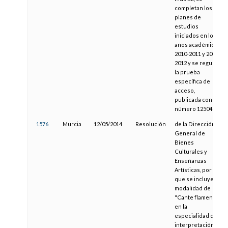
completan los
planes de
estudios
iniciados en los
años académicos
2010-2011 y 2011-
2012 y se regula
la prueba
específica de
acceso,
publicada con el
número 12504
1576
Murcia
12/05/2014
Resolución
de la Dirección
General de
Bienes
Culturales y
Enseñanzas
Artísticas, por la
que se incluye la
modalidad de
"Cante flamenco"
en la
especialidad de
interpretación