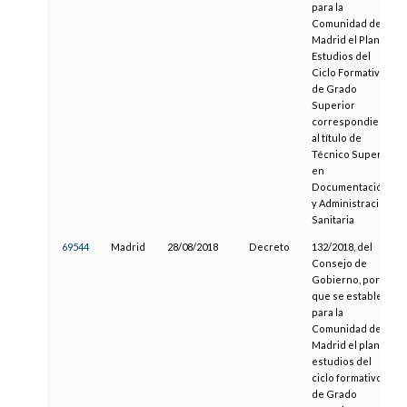
para la
Comunidad de
Madrid el Plan de
Estudios del
Ciclo Formativo
de Grado
Superior
correspondiente
al título de
Técnico Superior
en
Documentación
y Administración
Sanitaria
69544
Madrid
28/08/2018
Decreto
132/2018, del
Consejo de
Gobierno, por el
que se establece
para la
Comunidad de
Madrid el plan de
estudios del
ciclo formativo
de Grado