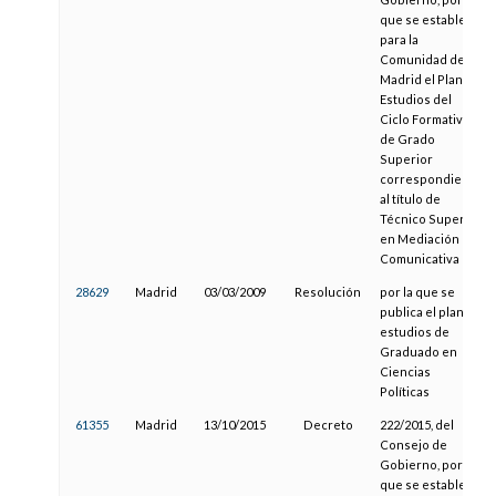
que se establece
para la
Comunidad de
Madrid el Plan de
Estudios del
Ciclo Formativo
de Grado
Superior
correspondiente
al título de
Técnico Superior
en Mediación
Comunicativa
28629
Madrid
03/03/2009
Resolución
por la que se
publica el plan de
estudios de
Graduado en
Ciencias
Políticas
61355
Madrid
13/10/2015
Decreto
222/2015, del
Consejo de
Gobierno, por el
que se establece