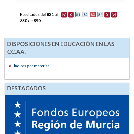
Resultados del
821
al
83
81
82
84
830
de
890
DISPOSICIONES EN EDUCACIÓN EN LAS
CC.AA.
Índices por materias
DESTACADOS