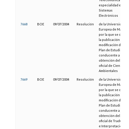
especialidad en
Sistemas
Electrónicos
7668
BOE
09/07/2004
Resolución
de la Universidad
Europea de Madrid,
por la que se orden
la publicación de la
modificación del
Plan de Estudios
conducente a la
obtención del título
oficial de Ciencias
Ambientales
7669
BOE
09/07/2004
Resolución
de la Universidad
Europea de Madrid,
por la que se orden
la publicación de la
modificación del
Plan de Estudios
conducente a la
obtención del título
oficial de Traducció
e Interpretación