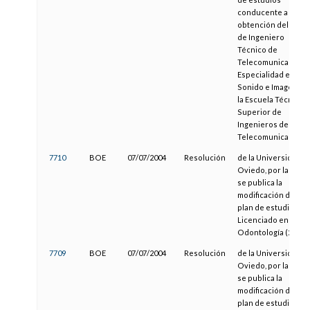
conducente a la
obtención del título
de Ingeniero
Técnico de
Telecomunicación,
Especialidad en
Sonido e Imagen, de
la Escuela Técnica
Superior de
Ingenieros de
Telecomunicacione
7710
BOE
07/07/2004
Resolución
de la Universidad d
Oviedo, por la que
se publica la
modificación del
plan de estudios de
Licenciado en
Odontología (2002)
7709
BOE
07/07/2004
Resolución
de la Universidad d
Oviedo, por la que
se publica la
modificación del
plan de estudios de