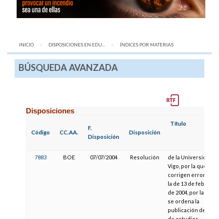
INICIO
DISPOSICIONES EN EDU...
AQUÍ:
ÍNDICES POR MATERIAS
BÚSQUEDA AVANZADA
Disposiciones
Título
F.
Código
CC.AA.
Disposición
Disposición
7883
BOE
07/07/2004
Resolución
de la Universidad d
Vigo, por la que se
corrigen errores e
la de 13 de febrero
de 2004, por la que
se ordena la
publicación del pla
de estudios