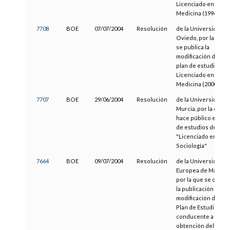
Licenciado en
Medicina (1994)
7708
BOE
07/07/2004
Resolución
de la Universidad d
Oviedo, por la que
se publica la
modificación del
plan de estudios de
Licenciado en
Medicina (2000)
7707
BOE
29/06/2004
Resolución
de la Universidad d
Murcia, por la que s
hace público el plan
de estudios de
"Licenciado en
Sociología"
7664
BOE
09/07/2004
Resolución
de la Universidad
Europea de Madrid,
por la que se orden
la publicación de la
modificación del
Plan de Estudios,
conducente a la
obtención del título