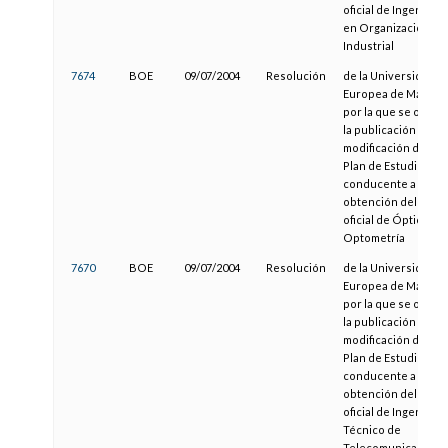
oficial de Ingeniero
en Organización
Industrial
7674
BOE
09/07/2004
Resolución
de la Universidad
Europea de Madrid,
por la que se orden
la publicación de la
modificación del
Plan de Estudios
conducente a la
obtención del título
oficial de Óptica y
Optometría
7670
BOE
09/07/2004
Resolución
de la Universidad
Europea de Madrid,
por la que se orden
la publicación de la
modificación del
Plan de Estudios
conducente a la
obtención del título
oficial de Ingeniero
Técnico de
Telecomunicación,