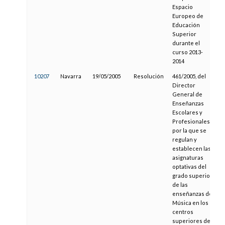
Espacio
Europeo de
Educación
Superior
durante el
curso 2013-
2014
10207
Navarra
19/05/2005
Resolución
461/2005, del
Director
General de
Enseñanzas
Escolares y
Profesionales,
por la que se
regulan y
establecen las
asignaturas
optativas del
grado superior
de las
enseñanzas de
Música en los
centros
superiores de