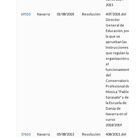
2015
69510
Navarra
01/08/2018
Resolución
407/2018, del
Director
General de
Educación, por
la que se
aprueban las
Instrucciones
que regulan la
organización y
el
funcionamiento
del
Conservatorio
Profesional de
Música "Pablo
Sarasate" y de
la Escuela de
Danza de
Navarra en el
curso
2018/2019
57610
Navarra
05/08/2013
Resolución
408/2013, del