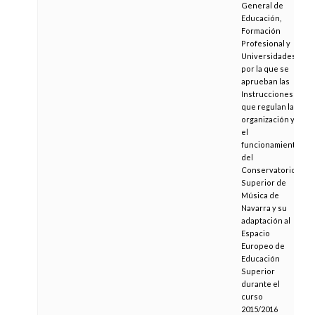
General de
Educación,
Formación
Profesional y
Universidades,
por la que se
aprueban las
Instrucciones
que regulan la
organización y
el
funcionamiento
del
Conservatorio
Superior de
Música de
Navarra y su
adaptación al
Espacio
Europeo de
Educación
Superior
durante el
curso
2015/2016