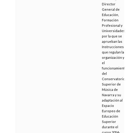
Director
General de
Educación,
Formación
Profesional y
Universidades,
por la que se
aprueban las
Instrucciones
que regulan la
organización y
el
funcionamiento
del
Conservatorio
Superior de
Música de
Navarra y su
adaptación al
Espacio
Europeo de
Educación
Superior
durante el
curso 2014-