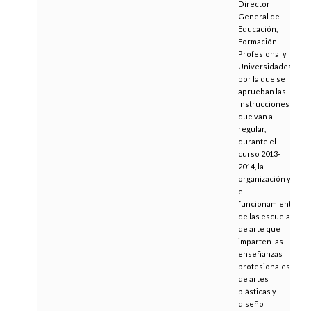
Director
General de
Educación,
Formación
Profesional y
Universidades,
por la que se
aprueban las
instrucciones
que van a
regular,
durante el
curso 2013-
2014, la
organización y
el
funcionamiento
de las escuelas
de arte que
imparten las
enseñanzas
profesionales
de artes
plásticas y
diseño