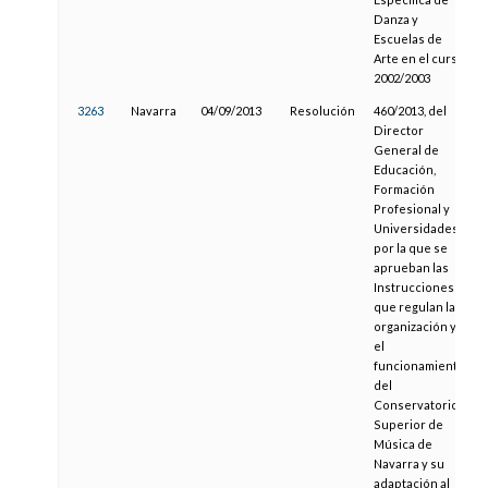
Danza y
Escuelas de
Arte en el curso
2002/2003
3263
Navarra
04/09/2013
Resolución
460/2013, del
Director
General de
Educación,
Formación
Profesional y
Universidades,
por la que se
aprueban las
Instrucciones
que regulan la
organización y
el
funcionamiento
del
Conservatorio
Superior de
Música de
Navarra y su
adaptación al