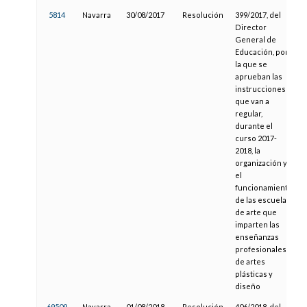
5814
Navarra
30/08/2017
Resolución
399/2017, del
Director
General de
Educación, por
la que se
aprueban las
instrucciones
que van a
regular,
durante el
curso 2017-
2018, la
organización y
el
funcionamiento
de las escuelas
de arte que
imparten las
enseñanzas
profesionales
de artes
plásticas y
diseño
69509
Navarra
01/08/2018
Resolución
406/2018, del