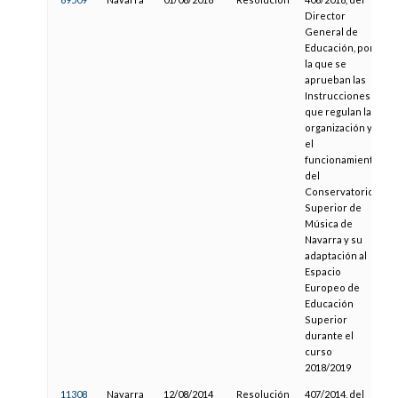
Director
General de
Educación, por
la que se
aprueban las
Instrucciones
que regulan la
organización y
el
funcionamiento
del
Conservatorio
Superior de
Música de
Navarra y su
adaptación al
Espacio
Europeo de
Educación
Superior
durante el
curso
2018/2019
11308
Navarra
12/08/2014
Resolución
407/2014, del