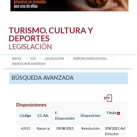
TURISMO, CULTURA Y
DEPORTES
LEGISLACIÓN
INICIO
TCD
LEGISLACIÓN
DISPOSICIONES EN EDU...
AQUÍ:
ÍNDICES POR MATERIAS
BÚSQUEDA AVANZADA
Disposiciones
F.
Título
F
Código
CC.AA.
Disposición
Disposición
P
60922
Navarra
03/08/2015
Resolución
378/2015, del
Director