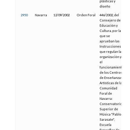
plásticas y
diseño
2950
Navarra
12/09/2002
Orden Foral
446/2002, del
Consejero de
Educación y
Cultura, por la
que se
aprueban las
Instrucciones
que regulan la
organización y
el
funcionamiento
de los Centros
de Enseñanzas
Artísticas de la
Comunidad
Foral de
Navarra:
Conservatorio
Superior de
Música "Pablo
Sarasate",
Escuela
Específica de