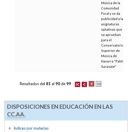
Música de la
Comunidad
Foral y se da
publicidad a las
asignaturas
optativas que
se aprueban
para el
Conservatorio
Superior de
Música de
Navarra "Pablo
Sarasate"
Resultados del
81
al
90
de
99
9
10
DISPOSICIONES EN EDUCACIÓN EN LAS
CC.AA.
Índices por materias