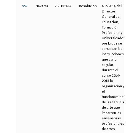
557
Navarra
28/08/2014
Resolución
435/2014, del
Director
General de
Educación,
Formación
Profesional y
Universidades,
por la que se
aprueban las
instrucciones
que van a
regular,
durante el
curso 2014-
2015, la
organización y
el
funcionamiento
de las escuelas
de arte que
imparten las
enseñanzas
profesionales
de artes