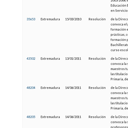
2005/2006, 
Educación E
en Servicio
35653
Extremadura
15/03/2010
Resolución
de la Direc
convoca el 
formación e
prácticas, 
formación p
Bachillerat
curso escol
43502
Extremadura
13/01/2011
Resolución
de la Direc
convoca la 
maestros tu
las titulac
Primaria, d
48204
Extremadura
14/06/2011
Resolución
de la Direc
convoca la 
maestros tu
las titulac
Primaria, d
48205
Extremadura
14/06/2011
Resolución
de la Direc
convoca la 
profesores-