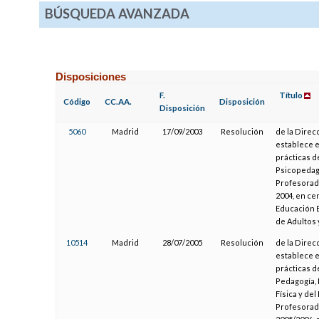
BÚSQUEDA AVANZADA
Disposiciones
F.
Título
Código
CC.AA.
Disposición
Disposición
5060
Madrid
17/09/2003
Resolución
de la Direc
establece e
prácticas d
Psicopedago
Profesorado
2004, en ce
Educación E
de Adultos 
10514
Madrid
28/07/2005
Resolución
de la Direc
establece e
prácticas d
Pedagogía, 
Física y de
Profesorado