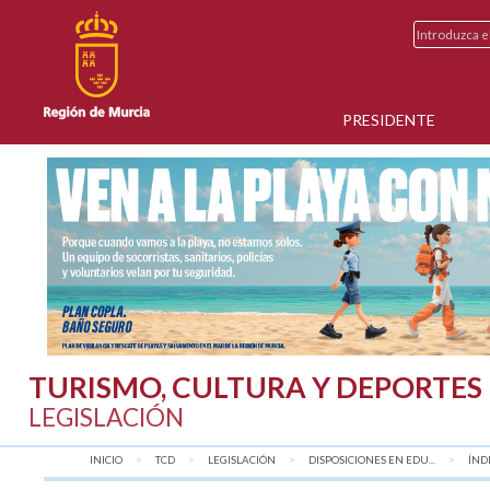
PRESIDENTE
TURISMO, CULTURA Y DEPORTES
LEGISLACIÓN
INICIO
TCD
LEGISLACIÓN
DISPOSICIONES EN EDU...
AQU
ÍND