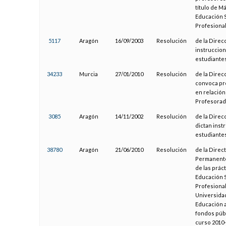
título de M
Educación S
Profesional
5117
Aragón
16/09/2003
Resolución
de la Direc
instruccion
estudiantes
34233
Murcia
27/01/2010
Resolución
de la Direc
convoca pro
en relación
Profesorado
3085
Aragón
14/11/2002
Resolución
de la Direc
dictan inst
estudiantes
38780
Aragón
21/06/2010
Resolución
de la Direc
Permanente,
de las prác
Educación S
Profesional
Universidad
Educación a
fondos púb
curso 2010