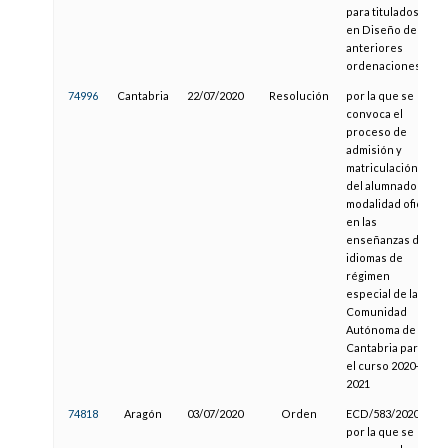
para titulados
en Diseño de
anteriores
ordenaciones
74996
Cantabria
22/07/2020
Resolución
por la que se
convoca el
proceso de
admisión y
matriculación
del alumnado en
modalidad oficial
en las
enseñanzas de
idiomas de
régimen
especial de la
Comunidad
Autónoma de
Cantabria para
el curso 2020-
2021
74818
Aragón
03/07/2020
Orden
ECD/583/2020,
por la que se