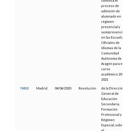
convoca el
proceso de
admisión de
alumnado en
régimen
presencial y
semipresencial
en las Escuelas
Oficiales de
Idiomas de la
Comunidad
Autónoma de
Aragón para el
curso
académico 2020-
2021
74802
Madrid
04/06/2020
Resolución
de la Dirección
General de
Educación
Secundaria,
Formación
Profesional y
Régimen
Especial, sobre
el