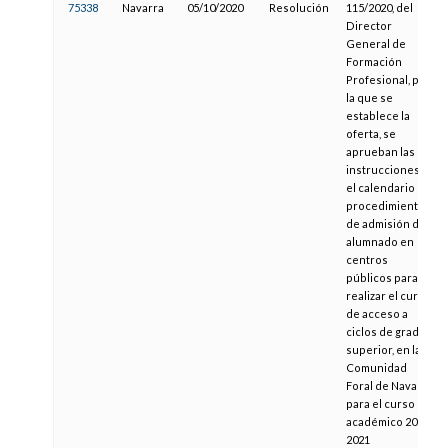
75338
Navarra
05/10/2020
Resolución
115/2020, del
Director
General de
Formación
Profesional, por
la que se
establece la
oferta, se
aprueban las
instrucciones y
el calendario del
procedimiento
de admisión del
alumnado en
centros
públicos para
realizar el curso
de acceso a
ciclos de grado
superior, en la
Comunidad
Foral de Navarra
para el curso
académico 2020-
2021