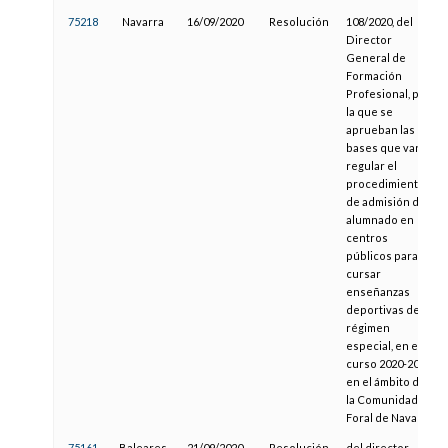
75218
Navarra
16/09/2020
Resolución
108/2020, del
Director
General de
Formación
Profesional, por
la que se
aprueban las
bases que van a
regular el
procedimiento
de admisión del
alumnado en
centros
públicos para
cursar
enseñanzas
deportivas de
régimen
especial, en el
curso 2020-2021,
en el ámbito de
la Comunidad
Foral de Navarra
75161
Baleares
21/09/2020
Resolución
del director