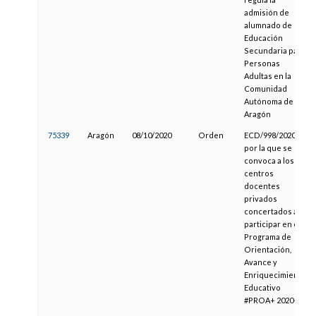
admisión de
alumnado de
Educación
Secundaria para
Personas
Adultas en la
Comunidad
Autónoma de
Aragón
75339
Aragón
08/10/2020
Orden
ECD/998/2020,
por la que se
convoca a los
centros
docentes
privados
concertados a
participar en el
Programa de
Orientación,
Avance y
Enriquecimiento
Educativo
#PROA+ 2020-21