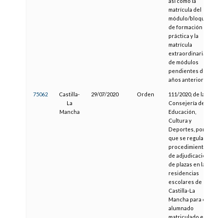
así como la
matrícula del
módulo/bloque
de formación
práctica y la
matrícula
extraordinaria
de módulos
pendientes de
años anteriores
75062
Castilla-
29/07/2020
Orden
111/2020, de la
La
Consejería de
Mancha
Educación,
Cultura y
Deportes, por la
que se regula el
procedimiento
de adjudicación
de plazas en las
residencias
escolares de
Castilla-La
Mancha para el
alumnado
matriculado en