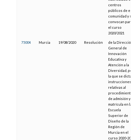
centros
públicos de esta
comunidad y se
convocan para
el curso
2020/2021
75004
Murcia
19/08/2020
Resolución
de la Dirección
General de
Innovación
Educativa y
Atención a la
Diversidad, por
la que se dictan
instrucciones
relativas al
procedimiento
de admisión y
matrícula en la
Escuela
Superior de
Diseño de la
Región de
Murcia en el
curso 2020-2021