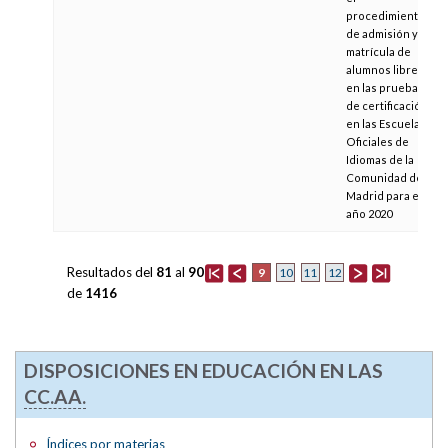
procedimiento
de admisión y
matrícula de
alumnos libres
en las pruebas
de certificación
en las Escuelas
Oficiales de
Idiomas de la
Comunidad de
Madrid para el
año 2020
Resultados del
81
al
90
9
10
11
12
de
1416
DISPOSICIONES EN EDUCACIÓN EN LAS
CC.AA.
Índices por materias