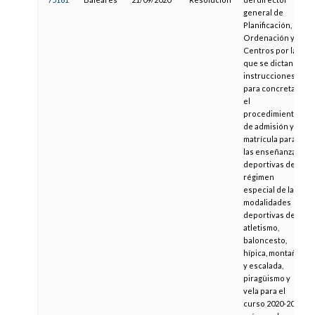
general de
Planificación,
Ordenación y
Centros por la
que se dictan
instrucciones
para concretar
el
procedimiento
de admisión y de
matrícula para
las enseñanzas
deportivas de
régimen
especial de las
modalidades
deportivas de
atletismo,
baloncesto,
hípica, montaña
y escalada,
piragüismo y
vela para el
curso 2020-2021,