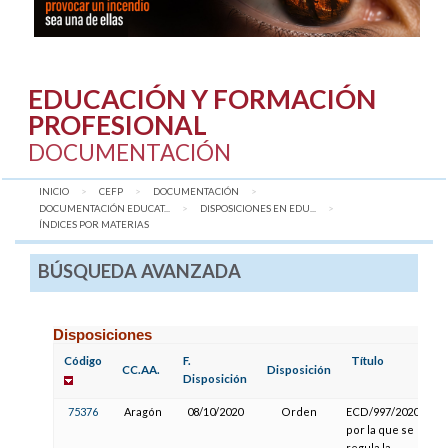
EDUCACIÓN Y FORMACIÓN
PROFESIONAL
DOCUMENTACIÓN
INICIO
CEFP
DOCUMENTACIÓN
DOCUMENTACIÓN EDUCAT...
DISPOSICIONES EN EDU...
AQUÍ:
ÍNDICES POR MATERIAS
BÚSQUEDA AVANZADA
Disposiciones
Código
F.
Título
CC.AA.
Disposición
Disposición
75376
Aragón
08/10/2020
Orden
ECD/997/2020,
por la que se
regula la