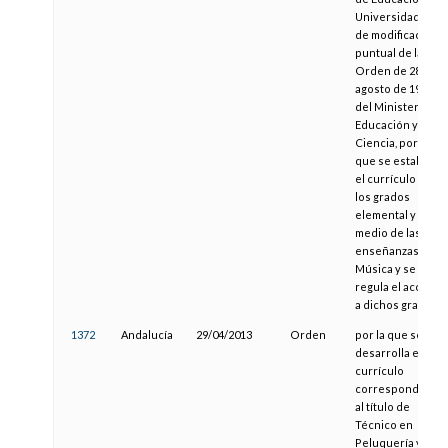
Universidades,
de modificación
puntual de la
Orden de 28 de
agosto de 1992,
del Ministerio de
Educación y
Ciencia, por la
que se establece
el currículo de
los grados
elemental y
medio de las
enseñanzas de
Música y se
regula el acceso
a dichos grados
1372
Andalucía
29/04/2013
Orden
por la que se
desarrolla el
currículo
correspondiente
al título de
Técnico en
Peluquería y