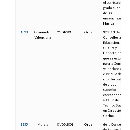
el currículo del
grado superior
de las
enseñanzas de
Música
1323
Comunidad
26/04/2013
Orden
32/2013, de la
Valenciana
Consellería de
Educación,
Cultura y
Deporte, por la
que se establece
para la Comunitat
Valenciana el
currículo del
ciclo formativo
de grado
superior
correspondiente
al título de
Técnico Superior
en Dirección de
Cocina
1335
Murcia
04/05/2001
Orden
de la Consejería
de Educación y