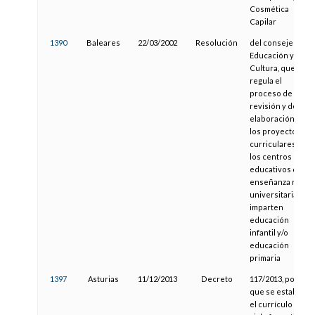
Cosmética
Capilar
1390
Baleares
22/03/2002
Resolución
del consejero de
Educación y
Cultura, que
regula el
proceso de
revisión y de
elaboración de
los proyectos
curriculares en
los centros
educativos de
enseñanza no
universitaria que
imparten
educación
infantil y/o
educación
primaria
1397
Asturias
11/12/2013
Decreto
117/2013, por el
que se establece
el currículo del