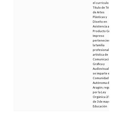
el currículo del
Título de Técnico
de Artes
Plásticas y
Diseño en
Asistencia al
Producto Gráfico
Impreso
perteneciente a
la familia
profesional
artística de
Comunicación
Gráfica y
Audiovisual que
se imparte en la
Comunidad
Autónoma de
Aragón, regulado
por la Ley
Orgánica 2/2006
de 3 de mayo, de
Educación