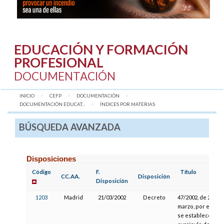
EDUCACIÓN Y FORMACIÓN
PROFESIONAL
DOCUMENTACIÓN
INICIO
CEFP
DOCUMENTACIÓN
DOCUMENTACIÓN EDUCAT...
AQUÍ:
ÍNDICES POR MATERIAS
BÚSQUEDA AVANZADA
Disposiciones
Código
F.
Título
CC.AA.
Disposición
Disposición
1203
Madrid
21/03/2002
Decreto
47/2002, de 21 de
marzo, por el que
se establece el