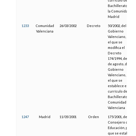
currículo del
Bachillerato para
la Comunidad de
Madrid
1233
Comunidad
26/03/2002
Decreto
50/2002, del
Valenciana
Gobierno
Valenciano, por
el que se
modifica el
Decreto
174/1994, de 19
de agosto, del
Gobierno
Valenciano, por
el que se
establece el
currículo del
Bachillerato en la
Comunidad
Valenciana
1247
Madrid
11/05/2001
Orden
175/2001, del
Consejero de
Educación, por la
que se establece