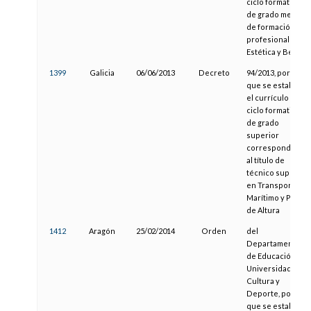
ciclo formativo
de grado medio
de formación
profesional en
Estética y Belleza
1399
Galicia
06/06/2013
Decreto
94/2013, por el
que se establece
el currículo del
ciclo formativo
de grado
superior
correspondiente
al título de
técnico superior
en Transporte
Marítimo y Pesca
de Altura
1412
Aragón
25/02/2014
Orden
del
Departamento
de Educación,
Universidad,
Cultura y
Deporte, por la
que se establece