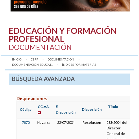
EDUCACIÓN Y FORMACIÓN
PROFESIONAL
DOCUMENTACIÓN
INICIO
CEFP
DOCUMENTACIÓN
DOCUMENTACIÓN EDUCAT...
AQUÍ:
ÍNDICES POR MATERIAS
BÚSQUEDA AVANZADA
Disposiciones
CC.AA.
F.
Título
F.
Código
Disposición
Disposición
P
7870
Navarra
23/07/2004
Resolución
583/2004, del
2
Director
General de