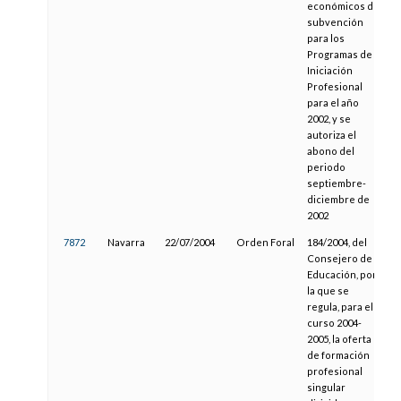
económicos de
subvención
para los
Programas de
Iniciación
Profesional
para el año
2002, y se
autoriza el
abono del
periodo
septiembre-
diciembre de
2002
7872
Navarra
22/07/2004
Orden Foral
184/2004, del
2
Consejero de
Educación, por
la que se
regula, para el
curso 2004-
2005, la oferta
de formación
profesional
singular