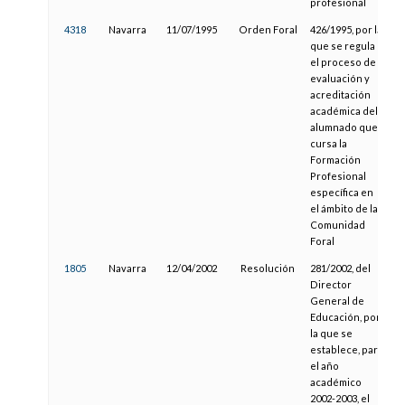
profesional
4318
Navarra
11/07/1995
Orden Foral
426/1995, por la
0
que se regula
el proceso de
evaluación y
acreditación
académica del
alumnado que
cursa la
Formación
Profesional
específica en
el ámbito de la
Comunidad
Foral
1805
Navarra
12/04/2002
Resolución
281/2002, del
1
Director
General de
Educación, por
la que se
establece, para
el año
académico
2002-2003, el