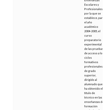
Enseñanzas
Escolares y
Profesionales,
por la que se
establece, para
el año
académico
2004-2005, el
curso
preparatorio
experimental
de las pruebas
de acceso a los
ciclos
formativos
profesionales
de grado
superior,
dirigido al
alumnado que
ha obtenido el
título de
técnico en las
enseñanzas de
formación