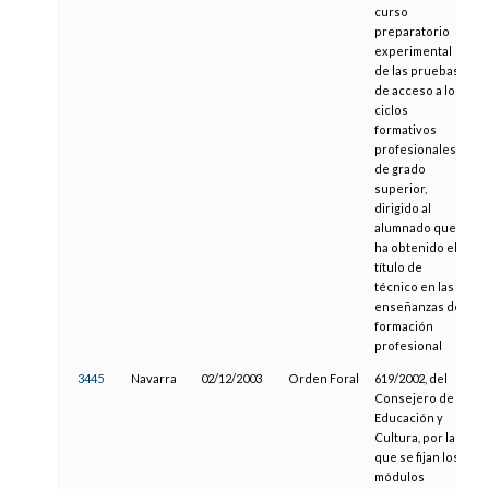
curso
preparatorio
experimental
de las pruebas
de acceso a los
ciclos
formativos
profesionales
de grado
superior,
dirigido al
alumnado que
ha obtenido el
título de
técnico en las
enseñanzas de
formación
profesional
3445
Navarra
02/12/2003
Orden Foral
619/2002, del
0
Consejero de
Educación y
Cultura, por la
que se fijan los
módulos