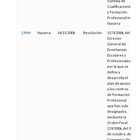
Sistema de
Cualificaciones
y Formación
Profesional en
Navarra
13969
Navarra
14/11/2006
Resolución
1173/2006, del
2
Director
General de
Enseñanzas
Escolares y
Profesionales,
por la que se
define y
desarrolla el
plan de apoyo
a los centros
de Formación
Profesional
que han sido
designados,
mediante la
Orden Foral
119/2006, del 3
de octubre, del
Consejero de