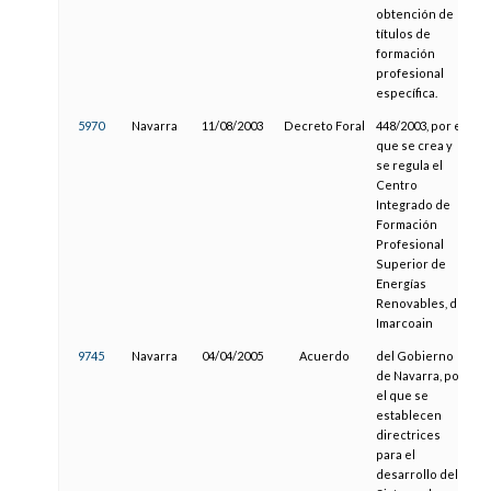
obtención de
títulos de
formación
profesional
específica.
5970
Navarra
11/08/2003
Decreto Foral
448/2003, por el
0
que se crea y
se regula el
Centro
Integrado de
Formación
Profesional
Superior de
Energías
Renovables, de
Imarcoain
9745
Navarra
04/04/2005
Acuerdo
del Gobierno
2
de Navarra, por
el que se
establecen
directrices
para el
desarrollo del