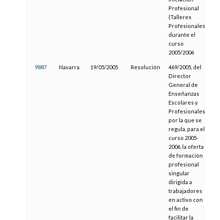
Profesional
(Talleres
Profesionales)
durante el
curso
2005/2006
9887
Navarra
19/05/2005
Resolución
469/2005, del
0
Director
General de
Enseñanzas
Escolares y
Profesionales,
por la que se
regula, para el
curso 2005-
2006, la oferta
de formación
profesional
singular
dirigida a
trabajadores
en activo con
el fin de
facilitar la