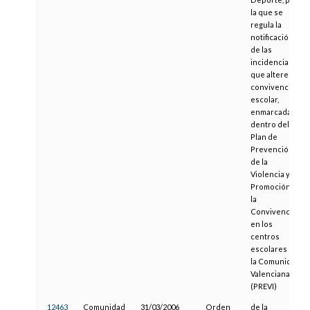
la que se
regula la
notificación
de las
incidencias
que alteren la
convivencia
escolar,
enmarcada
dentro del
Plan de
Prevención
de la
Violencia y
Promoción de
la
Convivencia
en los
centros
escolares de
la Comunidad
Valenciana
(PREVI)
12463
Comunidad
31/03/2006
Orden
de la