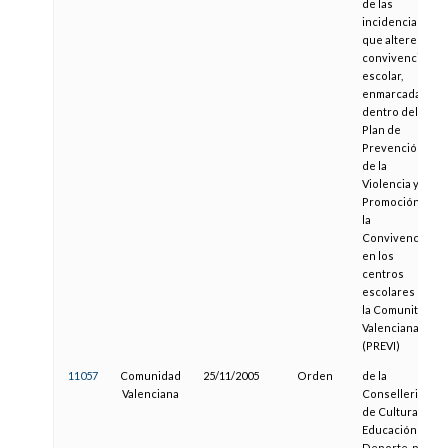
de las
incidencias
que alteren la
convivencia
escolar,
enmarcada
dentro del
Plan de
Prevención
de la
Violencia y
Promoción de
la
Convivencia
en los
centros
escolares de
la Comunitat
Valenciana
(PREVI)
11057
Comunidad
25/11/2005
Orden
de la
Valenciana
Conselleria
de Cultura,
Educación y
Deporte, por