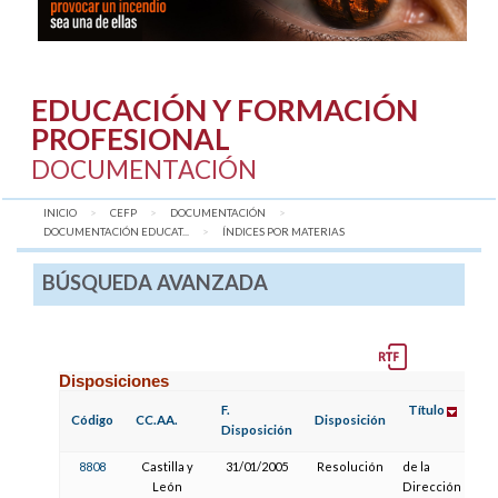
EDUCACIÓN Y FORMACIÓN
PROFESIONAL
DOCUMENTACIÓN
INICIO
CEFP
DOCUMENTACIÓN
DOCUMENTACIÓN EDUCAT...
AQUÍ:
ÍNDICES POR MATERIAS
BÚSQUEDA AVANZADA
Disposiciones
F.
Título
Código
CC.AA.
Disposición
Disposición
8808
Castilla y
31/01/2005
Resolución
de la
León
Dirección