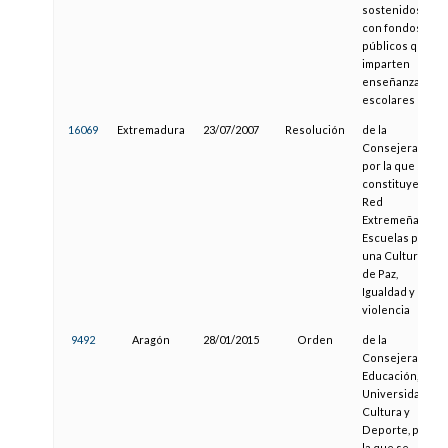
sostenidos
con fondos
públicos que
imparten
enseñanzas
escolares
16069
Extremadura
23/07/2007
Resolución
de la
Consejera,
por la que se
constituye la
Red
Extremeña de
Escuelas por
una Cultura
de Paz,
Igualdad y No
violencia
9492
Aragón
28/01/2015
Orden
de la
Consejera de
Educación,
Universidad,
Cultura y
Deporte, por
la que se