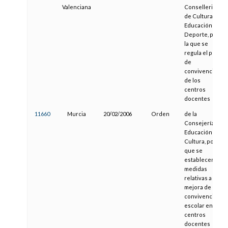
Valenciana
Conselleria
de Cultura,
Educación y
Deporte, por
la que se
regula el plan
de
convivencia
de los
centros
docentes
11660
Murcia
20/02/2006
Orden
de la
Consejería de
Educación y
Cultura, por la
que se
establecen
medidas
relativas a la
mejora de la
convivencia
escolar en los
centros
docentes