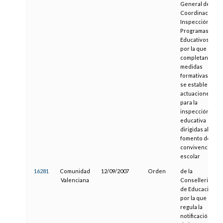
General de
Coordinación,
Inspección y
Programas
Educativos,
por la que se
completan
medidas
formativas y
se establecen
actuaciones
para la
inspección
educativa
dirigidas al
fomento de la
convivencia
escolar
16281
Comunidad
12/09/2007
Orden
de la
Valenciana
Conselleria
de Educación,
por la que se
regula la
notificación