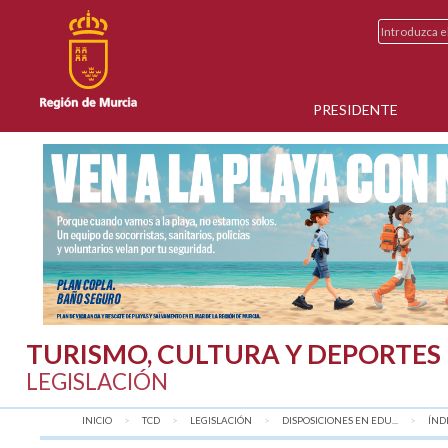
PRESIDENTE
TURISMO, CULTURA Y DEPORTES
LEGISLACIÓN
INICIO
TCD
LEGISLACIÓN
DISPOSICIONES EN EDU...
AQU
ÍND