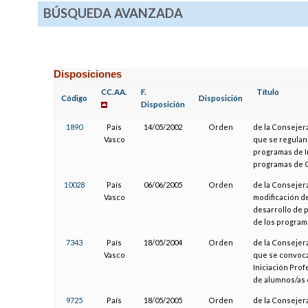
BÚSQUEDA AVANZADA
Disposiciones
CC.AA.
F.
Título
Código
Disposición
Disposición
1890
País
14/05/2002
Orden
de la Consejera
Vasco
que se regulan
programas de I
programas de G
10028
País
06/06/2005
Orden
de la Consejer
Vasco
modificación d
desarrollo de 
de los program
7343
País
18/05/2004
Orden
de la Consejera
Vasco
que se convoca
Iniciación Prof
de alumnos/as 
9725
País
18/05/2005
Orden
de la Consejera