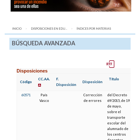
INICIO
DISPOSICIONES EN EDU...
AQUÍ:
ÍNDICES POR MATERIAS
BÚSQUEDA AVANZADA
Disposiciones
CC.AA.
F.
Título
F.
Código
Disposición
Disposición
Pu
60571
País
Corrección
del Decreto
01
Vasco
de errores
69/2015, de 19
de mayo,
sobre el
transporte
escolar del
alumnado de
los centros
docentes