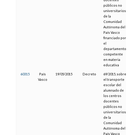
públicos no
universitarios
de la
Comunidad
Autónoma del
País Vasco
financiado por
el
departamento
competente
en materia
educativa
60315
País
19/05/2015
Decreto
69/2015, sobre
22
Vasco
el transporte
escolar del
alumnado de
los centros
docentes
públicos no
universitarios
de la
Comunidad
Autónoma del
País Vasco