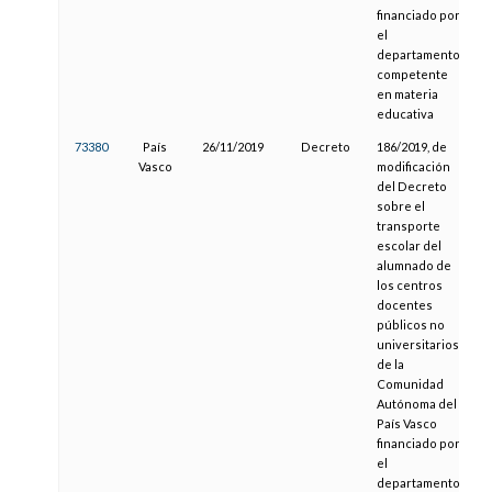
financiado por
el
departamento
competente
en materia
educativa
73380
País
26/11/2019
Decreto
186/2019, de
04
Vasco
modificación
del Decreto
sobre el
transporte
escolar del
alumnado de
los centros
docentes
públicos no
universitarios
de la
Comunidad
Autónoma del
País Vasco
financiado por
el
departamento