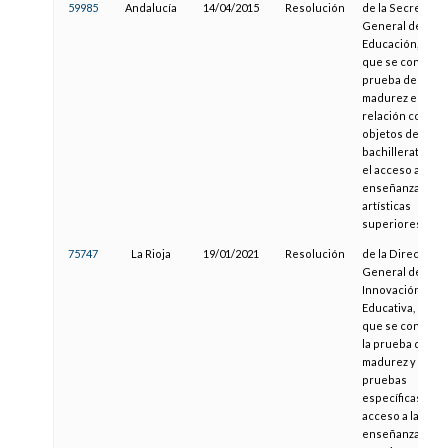
59985
Andalucía
14/04/2015
Resolución
de la Secretaría
General de
Educación, por l
que se convoca 
prueba de
madurez en
relación con los
objetos del
bachillerato par
el acceso a las
enseñanzas
artísticas
superiores
75747
La Rioja
19/01/2021
Resolución
de la Dirección
General de
Innovación
Educativa, por la
que se convoca
la prueba de
madurez y las
pruebas
específicas de
acceso a las
enseñanzas