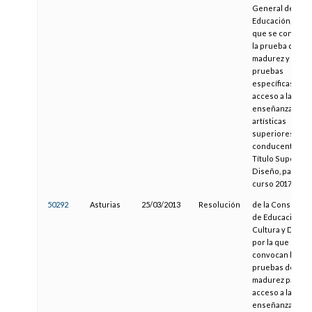
General de
Educación, por l
que se convoca
la prueba de
madurez y las
pruebas
específicas de
acceso a las
enseñanzas
artísticas
superiores
conducentes al
Título Superior 
Diseño, para el
curso 2017-2018
50292
Asturias
25/03/2013
Resolución
de la Consejería
de Educación,
Cultura y Depor
por la que se
convocan las
pruebas de
madurez para el
acceso a las
enseñanzas