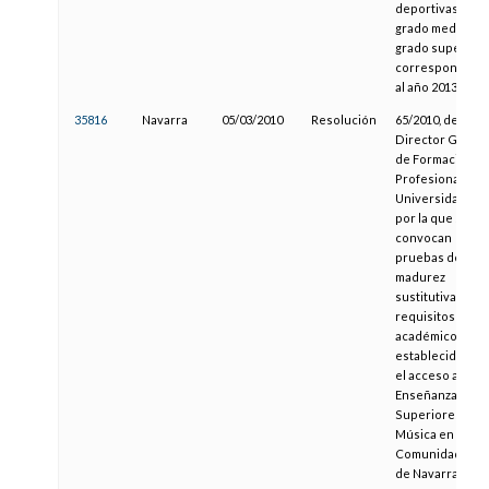
deportivas de
grado medio y d
grado superior
correspondient
al año 2013
35816
Navarra
05/03/2010
Resolución
65/2010, del
Director Genera
de Formación
Profesional y
Universidades,
por la que se
convocan
pruebas de
madurez
sustitutivas de l
requisitos
académicos
establecidos pa
el acceso a las
Enseñanzas
Superiores de
Música en la
Comunidad Fora
de Navarra para 