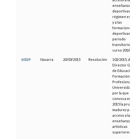
enseñanzas
deportivas de
régimen especia
y a las
formaciones
deportivas en
periodo
transitorio, para
curso 2018/2019
60029
Navarra
20/03/2015
Resolución
102/2015, del
Director Genera
de Educación,
Formación
Profesional y
Universidades,
por la que se
convoca en el a
2015 la prueba 
madurez para el
acceso a las
enseñanzas
artísticas
superiores