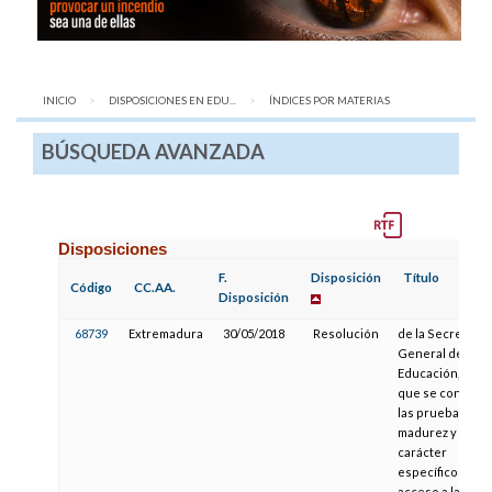
INICIO
DISPOSICIONES EN EDU...
AQUÍ:
ÍNDICES POR MATERIAS
BÚSQUEDA AVANZADA
Disposiciones
F.
Disposición
Título
Código
CC.AA.
Disposición
68739
Extremadura
30/05/2018
Resolución
de la Secretaría
General de
Educación, por l
que se convoca
las pruebas de
madurez y de
carácter
específico para 
acceso a las