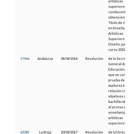
artísticas
superiores,
conducentes a l
obtención del
Título de Grado
en Enseñanzas
Artísticas
Superiores de
Diseño, para el
curso 2021/2022
17966
Andalucía
04/04/2014
Resolución
de la Secretaría
General de
Educación, por l
que se convoca 
prueba de
madurez en
relación con los
objetivos del
bachillerato par
el acceso a las
enseñanzas
artísticas
superiores
65381
La Rioja
20/03/2017
Resolución
de la Dirección