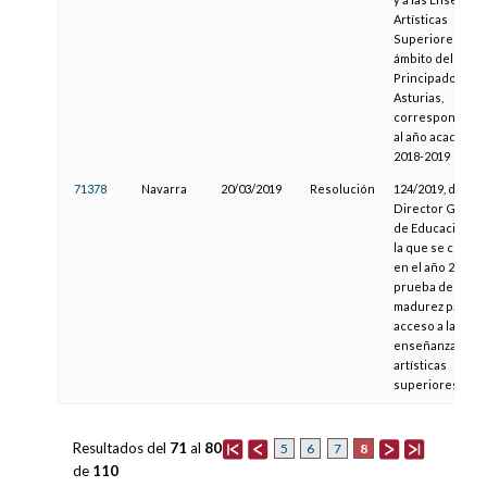
Artísticas
Superiores en e
ámbito del
Principado de
Asturias,
correspondient
al año académic
2018-2019
71378
Navarra
20/03/2019
Resolución
124/2019, del
Director Genera
de Educación, p
la que se convo
en el año 2019 la
prueba de
madurez para el
acceso a las
enseñanzas
artísticas
superiores
Resultados del
71
al
80
8
5
6
7
de
110