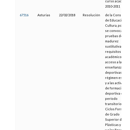
curso académic
2010-2011
67516
Asturias
22/02/2018
Resolución
de la Consejería
de Educación y
Cultura, por la 
se convocan las
pruebas de
madurez
sustitutivas de
requisitos
académicos de
acceso a las
enseñanzas
deportivas de
régimen especia
y a las actividad
de formación
deportiva del
período
transitorio, a
Ciclos Formativ
de Grado
Superior de Art
Plásticas y Dise
y a las Enseñanz