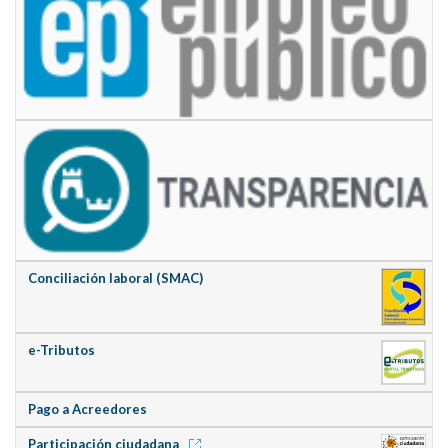
Conciliación laboral (SMAC)
e-Tributos
Pago a Acreedores
Participación ciudadana