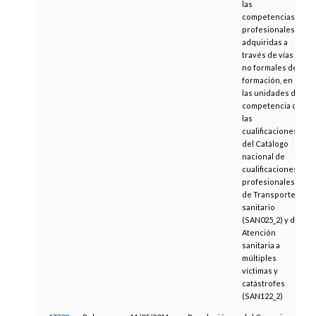
las
competencias
profesionales,
adquiridas a
través de vías
no formales de
formación, en
las unidades de
competencia de
las
cualificaciones
del Catálogo
nacional de
cualificaciones
profesionales
de Transporte
sanitario
(SAN025_2) y de
Atención
sanitaria a
múltiples
víctimas y
catástrofes
(SAN122_2)