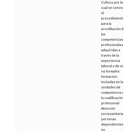
Cultura, por la
cual se convoca
el
procedimiento
para la
acreditación de
las
competencias
profesionales,
adquiridas a
través de la
experiencia
laboral o de vías
no formales
formación,
incluidas en las
unidades de
competencia de
la cualificación
profesional
Atención
sociosanitaria a
personas
dependientes
en