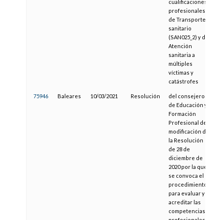
cualificaciones
profesionales
de Transporte
sanitario
(SAN025_2) y de
Atención
sanitaria a
múltiples
víctimas y
catástrofes
75946
Baleares
10/03/2021
Resolución
del consejero
de Educación y
Formación
Profesional de
modificación de
la Resolución
de 28 de
diciembre de
2020 por la que
se convoca el
procedimiento
para evaluar y
acreditar las
competencias
profesionales