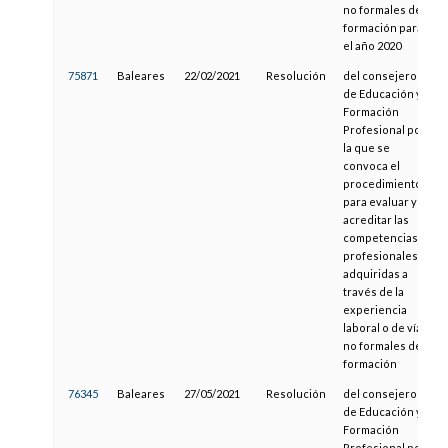
no formales de
formación para
el año 2020
75871
Baleares
22/02/2021
Resolución
del consejero
de Educación y
Formación
Profesional por
la que se
convoca el
procedimiento
para evaluar y
acreditar las
competencias
profesionales
adquiridas a
través de la
experiencia
laboral o de vías
no formales de
formación
76345
Baleares
27/05/2021
Resolución
del consejero
de Educación y
Formación
Profesional por