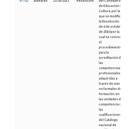
47702
Baleares
11/05/2011
Resolución
del Consejero
de Educación y
Cultura, por la
que se modifica
la Resolución
de 6 de octubre
de 2010 por la
cual se convoca
el
procedimiento
para la
acreditación de
las
competencias
profesionales,
adquiridas a
través de vías
no formales de
formación, en
las unidades de
competencia de
las
cualificaciones
del Catálogo
nacional de