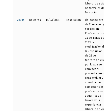
laboral o de vías
no formales de
formación
75945
Baleares
11/03/2021
Resolución
del consejero
de Educación y
Formación
Profesional de
11 de marzo de
2021 de
modificación de
la Resolución
de 22 de
febrero de 2021
por la que se
convoca el
procedimiento
para evaluar y
acreditar las
competencias
profesionales
adquiridas a
través de la
experiencia
laboral o de vías