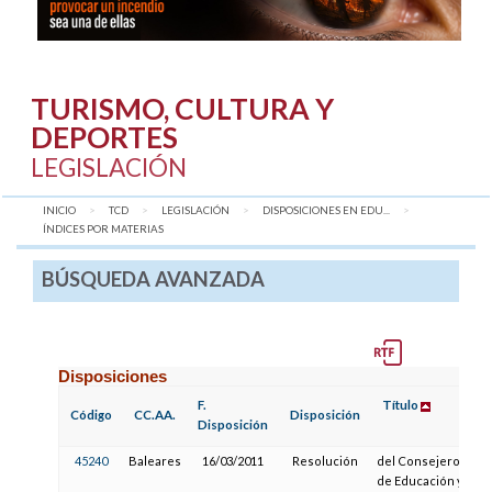
TURISMO, CULTURA Y
DEPORTES
LEGISLACIÓN
INICIO
TCD
LEGISLACIÓN
DISPOSICIONES EN EDU...
AQUÍ:
ÍNDICES POR MATERIAS
BÚSQUEDA AVANZADA
Disposiciones
F.
Título
F
Código
CC.AA.
Disposición
Disposición
P
45240
Baleares
16/03/2011
Resolución
del Consejero
de Educación y