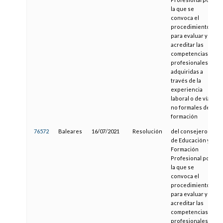
la que se
convoca el
procedimiento
para evaluar y
acreditar las
competencias
profesionales
adquiridas a
través de la
experiencia
laboral o de vías
no formales de
formación
76572
Baleares
16/07/2021
Resolución
del consejero
de Educación y
Formación
Profesional por
la que se
convoca el
procedimiento
para evaluar y
acreditar las
competencias
profesionales