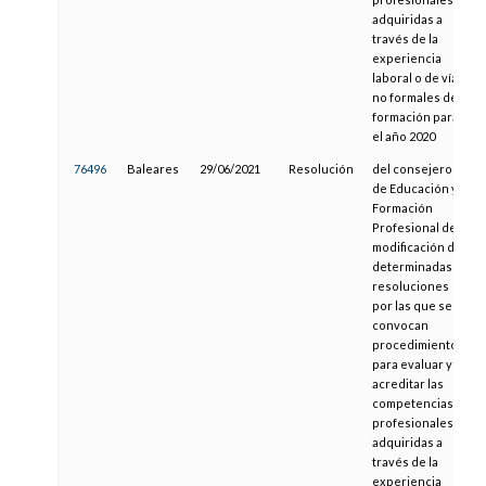
adquiridas a
través de la
experiencia
laboral o de vías
no formales de
formación para
el año 2020
76496
Baleares
29/06/2021
Resolución
del consejero
de Educación y
Formación
Profesional de
modificación de
determinadas
resoluciones
por las que se
convocan
procedimientos
para evaluar y
acreditar las
competencias
profesionales
adquiridas a
través de la
experiencia