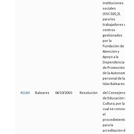
instituciones
sociales
(SSC320_2),
para los
trabajadores de
centros
gestionados
por la
Fundación de
Atención y
Apoyo a la
Dependencia y
de Promoción
de la Autonomía
personal de las
Islas Baleares
41160
Baleares
06/10/2010
Resolución
del Consejero
de Educación y
Cultura, por la
cual se convoca
el
procedimiento
para la
acreditación de