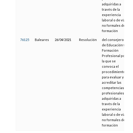
adquiridas a
través de la
experiencia
laboral o de vías
no formales de
formación
76125
Baleares
26/04/2021
Resolución
del consejero
de Educación y
Formación
Profesional por
la que se
convoca el
procedimiento
para evaluar y
acreditar las
competencias
profesionales
adquiridas a
través de la
experiencia
laboral o de vías
no formales de
formación