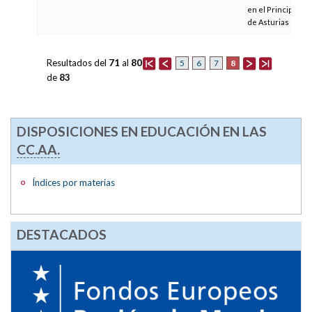
en el Principado
de Asturias
Resultados del
71
al
80
8
5
6
7
de
83
DISPOSICIONES EN EDUCACIÓN EN LAS
CC.AA.
Índices por materias
DESTACADOS