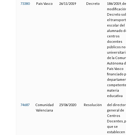
73380
País Vasco
26/11/2019
Decreto
186/2019, de
modificación del
Decreto sobre
el transporte
escolar del
alumnado de los
centros
docentes
públicos no
universitarios
de la Comunidad
Autónoma del
País Vasco
financiado por el
departamento
competente en
materia
educativa
74687
Comunidad
25/06/2020
Resolución
del director
Valenciana
general de
Centros
Docentes, por la
que se
establecen las