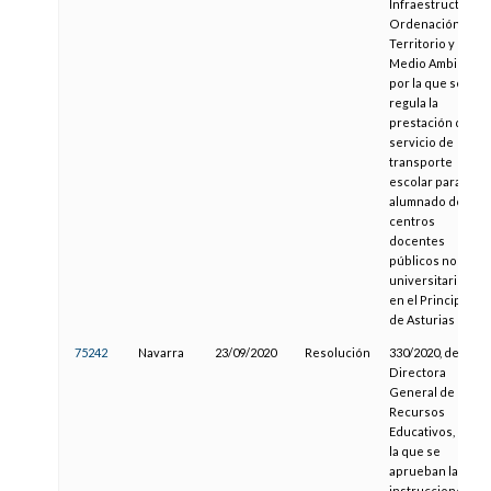
Infraestructuras,
Ordenación del
Territorio y
Medio Ambiente,
por la que se
regula la
prestación del
servicio de
transporte
escolar para el
alumnado de
centros
docentes
públicos no
universitarios
en el Principado
de Asturias
75242
Navarra
23/09/2020
Resolución
330/2020, de la
Directora
General de
Recursos
Educativos, por
la que se
aprueban las
instrucciones