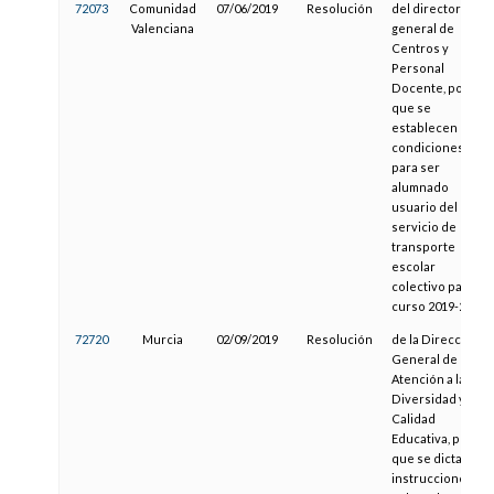
72073
Comunidad
07/06/2019
Resolución
del director
Valenciana
general de
Centros y
Personal
Docente, por la
que se
establecen las
condiciones
para ser
alumnado
usuario del
servicio de
transporte
escolar
colectivo para el
curso 2019-2020
72720
Murcia
02/09/2019
Resolución
de la Dirección
General de
Atención a la
Diversidad y
Calidad
Educativa, por la
que se dictan
instrucciones