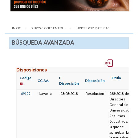
INICIO
DISPOSICIONES EN EDU...
AQUÍ:
ÍNDICES POR MATERIAS
BÚSQUEDA AVANZADA
Disposiciones
Código
F.
Título
CC.AA.
Disposición
Disposición
69129
Navarra
23/08/2018
Resolución
568/2018, de la
Directora
General de
Universidades y
Recursos
Educativos, por
la que se
aprueban las
instrucciones