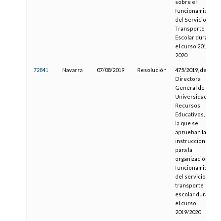
sobre el
funcionamiento
del Servicio de
Transporte
Escolar durante
el curso 2019-
2020
72841
Navarra
07/08/2019
Resolución
475/2019, de la
Directora
General de
Universidades y
Recursos
Educativos, por
la que se
aprueban las
instrucciones
para la
organización y
funcionamiento
del servicio de
transporte
escolar durante
el curso
2019/2020