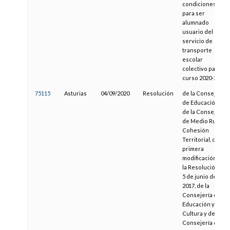
condiciones
para ser
alumnado
usuario del
servicio de
transporte
escolar
colectivo para el
curso 2020-2021
75115
Asturias
04/09/2020
Resolución
de la Consejería
de Educación y
de la Consejería
de Medio Rural y
Cohesión
Territorial, de
primera
modificación de
la Resolución de
5 de junio de
2017, de la
Consejería de
Educación y
Cultura y de la
Consejería de