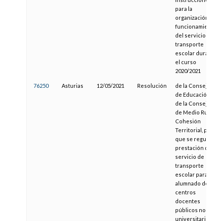
para la
organización y
funcionamiento
del servicio de
transporte
escolar durante
el curso
2020/2021
76250
Asturias
12/05/2021
Resolución
de la Consejería
de Educación y
de la Consejería
de Medio Rural y
Cohesión
Territorial, por la
que se regula la
prestación del
servicio de
transporte
escolar para el
alumnado de
centros
docentes
públicos no
universitarios