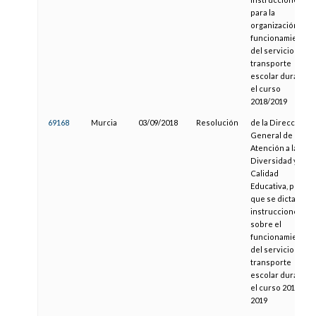
para la
organización y
funcionamiento
del servicio de
transporte
escolar durante
el curso
2018/2019
69168
Murcia
03/09/2018
Resolución
de la Dirección
General de
Atención a la
Diversidad y
Calidad
Educativa, por la
que se dictan
instrucciones
sobre el
funcionamiento
del servicio de
transporte
escolar durante
el curso 2018-
2019