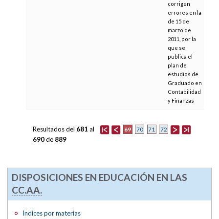
corrigen
errores en la
de 15 de
marzo de
2011, por la
que se
publica el
plan de
estudios de
Graduado en
Contabilidad
y Finanzas
Resultados del
681
al
69
70
71
72
690
de
889
DISPOSICIONES EN EDUCACIÓN EN LAS
CC.AA.
Índices por materias