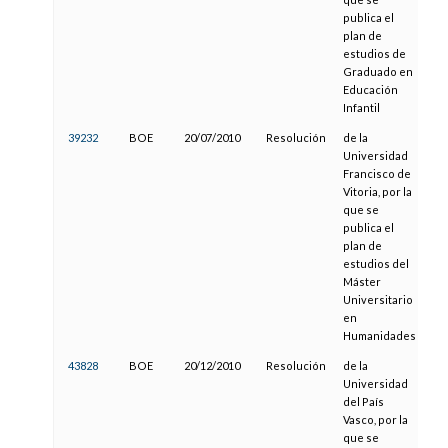
publica el
plan de
estudios de
Graduado en
Educación
Infantil
39232
BOE
20/07/2010
Resolución
de la
02
Universidad
Francisco de
Vitoria, por la
que se
publica el
plan de
estudios del
Máster
Universitario
en
Humanidades
43828
BOE
20/12/2010
Resolución
de la
04
Universidad
del País
Vasco, por la
que se