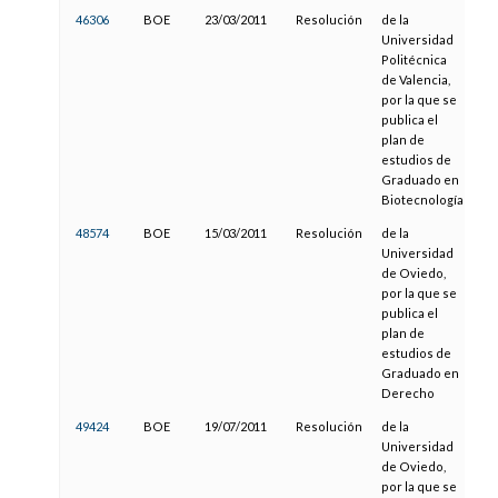
46306
BOE
23/03/2011
Resolución
de la
26
Universidad
Politécnica
de Valencia,
por la que se
publica el
plan de
estudios de
Graduado en
Biotecnología
48574
BOE
15/03/2011
Resolución
de la
11
Universidad
de Oviedo,
por la que se
publica el
plan de
estudios de
Graduado en
Derecho
49424
BOE
19/07/2011
Resolución
de la
04
Universidad
de Oviedo,
por la que se