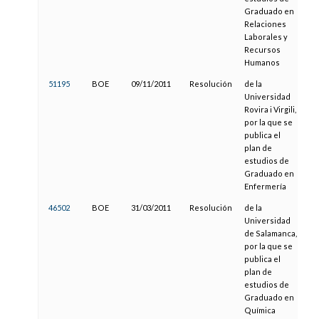
Graduado en
Relaciones
Laborales y
Recursos
Humanos
51195
BOE
09/11/2011
Resolución
de la
22
Universidad
Rovira i Virgili,
por la que se
publica el
plan de
estudios de
Graduado en
Enfermería
46502
BOE
31/03/2011
Resolución
de la
06
Universidad
de Salamanca,
por la que se
publica el
plan de
estudios de
Graduado en
Química