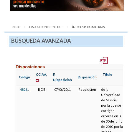
INICIO
DISPOSICIONES EN EDU...
AQUÍ:
ÍNDICES POR MATERIAS
BÚSQUEDA AVANZADA
Disposiciones
CC.AA.
F.
Título
F.
Código
Disposición
Disposición
Pu
48261
BOE
07/06/2011
Resolución
de la
27
Universidad
de Murcia,
por la que se
corrigen
errores en la
de 30 de junio
de 2010, por la
que se