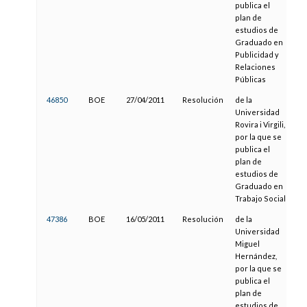
publica el
plan de
estudios de
Graduado en
Publicidad y
Relaciones
Públicas
46850
BOE
27/04/2011
Resolución
de la
17
Universidad
Rovira i Virgili,
por la que se
publica el
plan de
estudios de
Graduado en
Trabajo Social
47386
BOE
16/05/2011
Resolución
de la
30
Universidad
Miguel
Hernández,
por la que se
publica el
plan de
estudios de