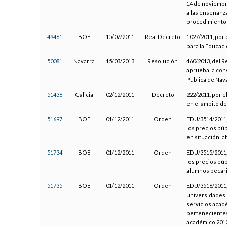
14 de noviembre
a las enseñanza
procedimientos
49461
BOE
15/07/2011
Real Decreto
1027/2011, por 
para la Educac
50081
Navarra
15/03/2013
Resolución
460/2013, del R
aprueba la con
Pública de Nava
51436
Galicia
02/12/2011
Decreto
222/2011, por e
en el ámbito d
51697
BOE
01/12/2011
Orden
EDU/3514/2011,
los precios púb
en situación l
51734
BOE
01/12/2011
Orden
EDU/3515/2011,
los precios pú
alumnos becari
51735
BOE
01/12/2011
Orden
EDU/3516/2011,
universidades 
servicios acad
pertenecientes 
académico 201