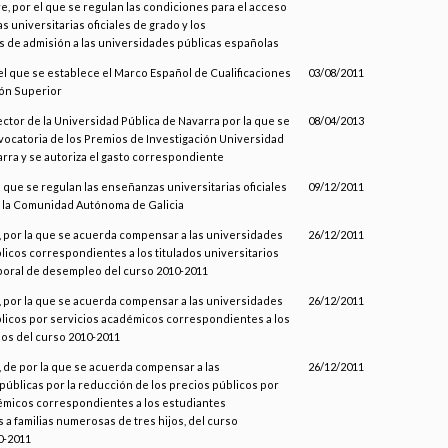
, por el que se regulan las condiciones para el acceso
s universitarias oficiales de grado y los
 de admisión a las universidades públicas españolas
el que se establece el Marco Español de Cualificaciones
03/08/2011
ión Superior
ector de la Universidad Pública de Navarra por la que se
08/04/2013
vocatoria de los Premios de Investigación Universidad
rra y se autoriza el gasto correspondiente
l que se regulan las enseñanzas universitarias oficiales
09/12/2011
e la Comunidad Autónoma de Galicia
 por la que se acuerda compensar a las universidades
26/12/2011
licos correspondientes a los titulados universitarios
aboral de desempleo del curso 2010-2011
 por la que se acuerda compensar a las universidades
26/12/2011
blicos por servicios académicos correspondientes a los
os del curso 2010-2011
 de por la que se acuerda compensar a las
26/12/2011
públicas por la reducción de los precios públicos por
émicos correspondientes a los estudiantes
a familias numerosas de tres hijos, del curso
0-2011