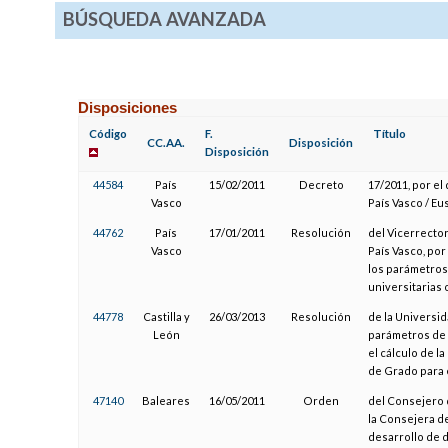
BÚSQUEDA AVANZADA
Disposiciones
Código
F.
Título
CC.AA.
Disposición
Disposición
44584
País
15/02/2011
Decreto
17/2011, por el
Vasco
País Vasco / Eu
44762
País
17/01/2011
Resolución
del Vicerrecto
Vasco
País Vasco, por
los parámetros 
universitarias 
44778
Castilla y
26/03/2013
Resolución
de la Universid
León
parámetros de 
el cálculo de l
de Grado para 
47140
Baleares
16/05/2011
Orden
del Consejero 
la Consejera d
desarrollo de 