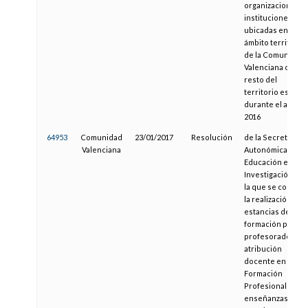
organizaciones o
instituciones
ubicadas en el
ámbito territorial
de la Comunitat
Valenciana o en e
resto del
territorio español
durante el año
2016
64953
Comunidad
23/01/2017
Resolución
de la Secretaría
Valenciana
Autonómica de
Educación e
Investigación, po
la que se convoc
la realización de
estancias de
formación para el
profesorado con
atribución
docente en
Formación
Profesional y de
enseñanzas