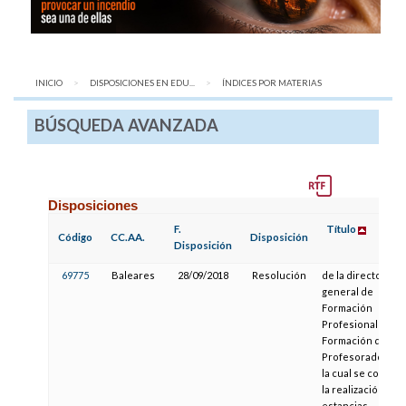
INICIO
DISPOSICIONES EN EDU...
AQUÍ:
ÍNDICES POR MATERIAS
BÚSQUEDA AVANZADA
Disposiciones
F.
Título
Código
CC.AA.
Disposición
Disposición
69775
Baleares
28/09/2018
Resolución
de la directora
general de
Formación
Profesional y
Formación del
Profesorado por
la cual se convoc
la realización de
estancias