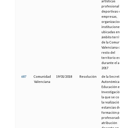
artísticas
profesionales y
deportivas en
empresas,
organizaciones o
instituciones
ubicadas en el
ámbito territorial
de la Comunitat
Valenciana o en e
resto del
territorio español
durante el año
2017
687
Comunidad
19/01/2018
Resolución
de la Secretaría
Valenciana
Autonómica de
Educación e
Investigación, po
la que se convoc
la realización de
estancias de
formación para el
profesorado con
atribución
docente en