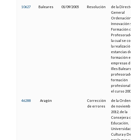
10627
Baleares
01/09/2005
Resolución
de la Directora
General
Ordenación,
Innovación y
Formación del
Profesorado, por
la cual se convoc
la realización de
estancias de
formación en
empresas de la
Illes Balears del
profesorado de
formación
profesional para
el curso 2005/200
46288
Aragón
Corrección
de la Orden de 29
de errores
de noviembre de
2012, de la
Consejera de
Educación,
Universidad,
Cultura y Deporte
por la que se