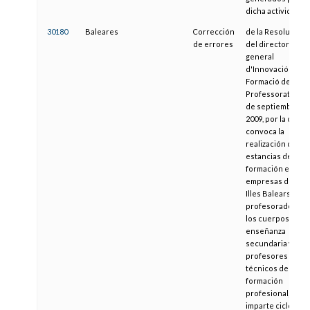
dicha actividad
30180
Baleares
Corrección
de la Resolución
de errores
del director
general
d'Innovació i
Formació del
Professorat, de 2
de septiembre d
2009, por la cual s
convoca la
realización de
estancias de
formación en
empresas de las
Illes Balears del
profesorado de
los cuerpos de
enseñanza
secundaria y
profesores
técnicos de
formación
profesional, que
imparte ciclos