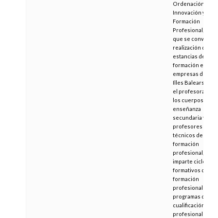
Ordenación,
Innovación y
Formación
Profesional, por l
que se convoca l
realización de
estancias de
formación en
empresas de las
Illes Balears para
el profesorado d
los cuerpos de
enseñanza
secundaria y
profesores
técnicos de
formación
profesional, que
imparte ciclos
formativos de
formación
profesional y
programas de
cualificación
profesional inicia