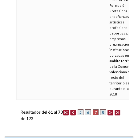
Formación
Profesional y de
enseñanzas
artísticas
profesionales y
deportivas, en
empresas,
organizaciones o
instituciones
ubicadas en el
ámbito territorial
de la Comunitat
Valenciana o en e
resto del
territorio español
durante el año
2018
Resultados del
61
al
70
7
5
6
8
de
172