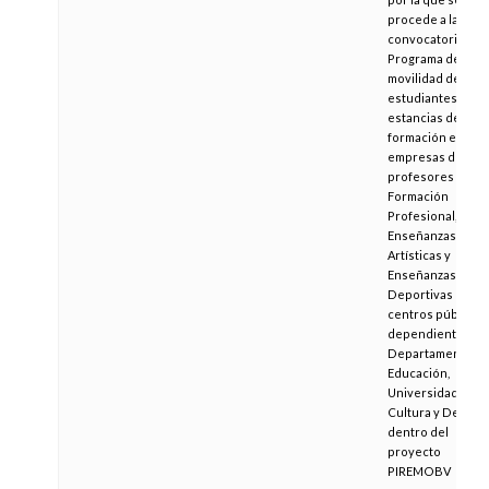
procede a la
convocatoria del
Programa de
movilidad de
estudiantes y de
estancias de
formación en
empresas de
profesores de
Formación
Profesional,
Enseñanzas
Artísticas y
Enseñanzas
Deportivas de
centros públicos
dependientes de
Departamento d
Educación,
Universidad,
Cultura y Deporte
dentro del
proyecto
PIREMOBV