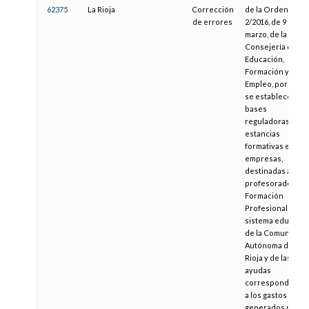
62375
La Rioja
Corrección
de la Orden
de errores
2/2016, de 9 de
marzo, de la
Consejería de
Educación,
Formación y
Empleo, por la qu
se establecen las
bases
reguladoras de la
estancias
formativas en
empresas,
destinadas al
profesorado de
Formación
Profesional del
sistema educativ
de la Comunidad
Autónoma de La
Rioja y de las
ayudas
correspondiente
a los gastos
generados por