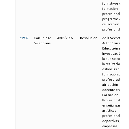
formativos de
formación
profesional y
programas de
calificación
profesional inicia
61939
Comunidad
28/01/2016
Resolución
de la Secretaría
Valenciana
Autonómica de
Educación e
Investigación, po
la que se convoc
la realización de
estancias de
formación para el
profesorado con
atribución
docente en
Formación
Profesional y de
enseñanzas
artísticas
profesionales y
deportivas, en
empresas,