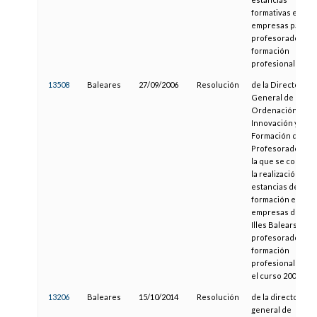
formativas en
empresas para el
profesorado de
formación
profesional
13508
Baleares
27/09/2006
Resolución
de la Directora
General de
Ordenación,
Innovación y
Formación del
Profesorado, por
la que se convoc
la realización de
estancias de
formación en
empresas de las
Illes Balears del
profesorado de
formación
profesional para
el curso 2006/200
13206
Baleares
15/10/2014
Resolución
de la directora
general de