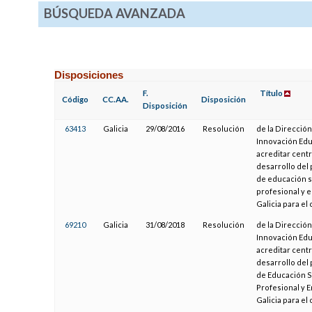
BÚSQUEDA AVANZADA
Disposiciones
F.
Título
Código
CC.AA.
Disposición
Disposición
63413
Galicia
29/08/2016
Resolución
de la Direcció
Innovación Educ
acreditar cent
desarrollo del
de educación se
profesional y 
Galicia para el
69210
Galicia
31/08/2018
Resolución
de la Direcció
Innovación Educ
acreditar cent
desarrollo del
de Educación S
Profesional y 
Galicia para el