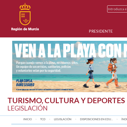
PRESIDENTE
TURISMO, CULTURA Y DEPORTES
LEGISLACIÓN
INICIO
TCD
LEGISLACIÓN
DISPOSICIONES EN EDU...
AQU
ÍND