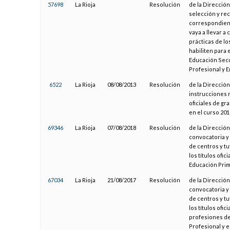
57698
La Rioja
Resolución
de la Dirección
selección y re
correspondient
vaya a llevar a
prácticas de lo
habiliten para 
Educación Secu
Profesional y 
6522
La Rioja
08/08/2013
Resolución
de la Dirección
instrucciones r
oficiales de gr
en el curso 201
69346
La Rioja
07/08/2018
Resolución
de la Dirección
convocatoria y
de centros y tu
los títulos ofi
Educación Prim
67034
La Rioja
21/08/2017
Resolución
de la Dirección
convocatoria y
de centros y tu
los títulos ofic
profesiones de
Profesional y 