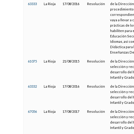
63333
La Rioja
17/08/2016
Resolución
de la Dirección
procedimiento 
correspondient
vaya a llevar a
prácticas de lo
habiliten para 
Educación Secu
Idiomas, así co
Didáctica para
Enseñanzas De
61075
La Rioja
21/08/2015
Resolución
de la Direcció
selección y rec
desarrollo del 
Infantil y Grad
63332
La Rioja
17/08/2016
Resolución
de la Dirección
selección y rec
desarrollo del 
Infantil y Grad
67056
La Rioja
17/08/2017
Resolución
de la Dirección
selección y rec
desarrollo del 
Infantil y Grad