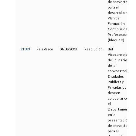
de proyectos
para el
desarrollo del
Plan de
Formación
Continua del
Profesorado
(bloque 3)
21383
País Vasco
04/08/2008
Resolución
del
Viceconsejero
de Educación,
de la
convocatoria a
Entidades
Públicas y
Privadas que
deseen
colaborar con
el
Departamento
en la
presentación
de proyectos
para el