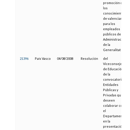
promoción de
los
conocimientos
de valenciano
para los
empleados
públicos de la
Administración
de la
Generalitat
21396
País Vasco
04/08/2008
Resolución
del
Viceconsejero
de Educación,
de la
convocatoria a
Entidades
Públicas y
Privadas que
deseen
colaborar con
el
Departamento
en la
presentación