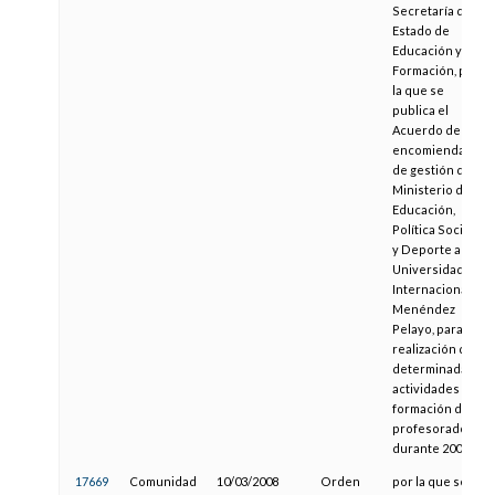
Secretaría de
Estado de
Educación y
Formación, por
la que se
publica el
Acuerdo de
encomienda
de gestión del
Ministerio de
Educación,
Política Social
y Deporte a la
Universidad
Internacional
Menéndez
Pelayo, para la
realización de
determinadas
actividades de
formación del
profesorado
durante 2008
17669
Comunidad
10/03/2008
Orden
por la que se