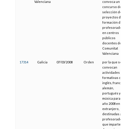
Valenciana
convoca un
concurso de
selección de
proyectos de
formación del
profesorado
en centros
públicos
docentes de la
Comunitat
Valenciana
17314
Galicia
07/03/2008
Orden
por la que se
convocan
actividades
formativas de
inglés, francés,
alemán,
portugués y de
música para el
año 2008 en el
extranjero,
destinadas a
profesorado
que imparte