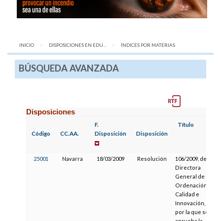
INICIO
DISPOSICIONES EN EDU...
AQUÍ:
ÍNDICES POR MATERIAS
BÚSQUEDA AVANZADA
Disposiciones
F.
Título
Código
CC.AA.
Disposición
Disposición
25001
Navarra
18/03/2009
Resolución
106/2009, de la
Directora
General de
Ordenación,
Calidad e
Innovación,
por la que se
aprueba la