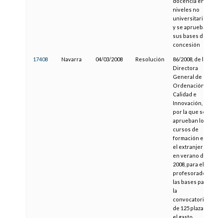
docencia en
niveles no
universitarios,
y se aprueban
sus bases de
concesión
17408
Navarra
04/03/2008
Resolución
86/2008, de la
Directora
General de
Ordenación,
Calidad e
Innovación,
por la que se
aprueban los
cursos de
formación en
el extranjero,
en verano de
2008, para el
profesorado,
las bases para
la
convocatoria
de 125 plazas y
el gasto