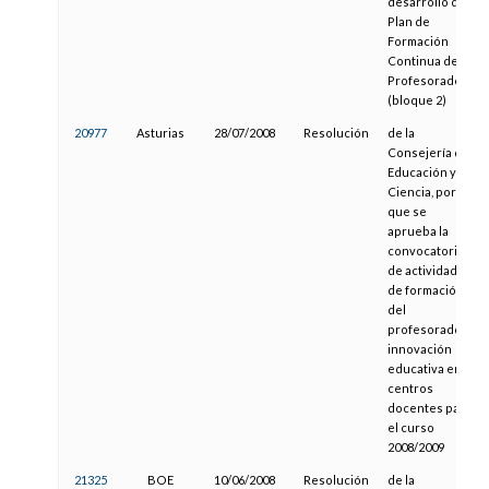
desarrollo del
Plan de
Formación
Continua del
Profesorado
(bloque 2)
20977
Asturias
28/07/2008
Resolución
de la
Consejería de
Educación y
Ciencia, por la
que se
aprueba la
convocatoria
de actividades
de formación
del
profesorado e
innovación
educativa en
centros
docentes para
el curso
2008/2009
21325
BOE
10/06/2008
Resolución
de la