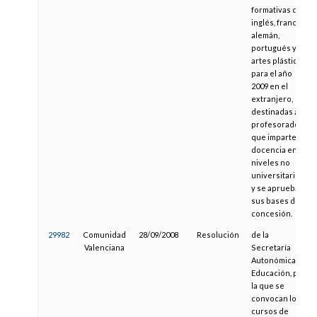
formativas de
inglés, francés,
alemán,
portugués y de
artes plásticas
para el año
2009 en el
extranjero,
destinadas a
profesorado
que imparte
docencia en
niveles no
universitarios
y se aprueban
sus bases de
concesión.
29982
Comunidad
28/09/2008
Resolución
de la
Valenciana
Secretaría
Autonómica de
Educación, por
la que se
convocan los
cursos de