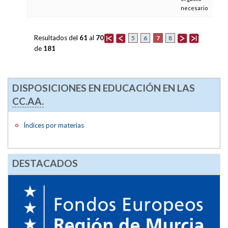
necesario
Resultados del
61
al
70
7
5
6
8
de
181
DISPOSICIONES EN EDUCACIÓN EN LAS
CC.AA.
Índices por materias
DESTACADOS