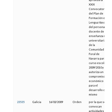
XXIX
Convocatoria
del Plan de
Formación en
Lengua Vasca
del personal
docente de
enseñanza no
universitaria
de la
Comunidad
Foral de
Navarra para el
curso escolar
2009/2010 y se
autoriza un
compromiso
económico
para el
desarrollo del
mismo
23535
Galicia
16/02/2009
Orden
por la que se
convocan
actividades