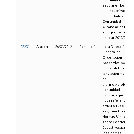
escolar en los
centros privados
concertados de la
Comunidad
Autónoma de La
Rioja para el curso
escolar 2012/2013
52234
Aragón
26/01/2012
Resolución
de la Dirección
General de
Ordenación
Académica, por la
que se determina
la relación media
de
alumnos/profesor
por unidad
escolar, a que
hace referencia el
artículo 16 del
Reglamento de
Normas Básicas
sobre Conciertos
Educativos, para
los Centros