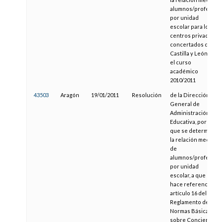
alumnos/profesor
por unidad
escolar para los
centros privados
concertados de
Castilla y León en
el curso
académico
2010/2011
43503
Aragón
19/01/2011
Resolución
de la Dirección
General de
Administración
Educativa, por la
que se determina
la relación media
de
alumnos/profesor
por unidad
escolar, a que
hace referencia el
artículo 16 del
Reglamento de
Normas Básicas
sobre Conciertos