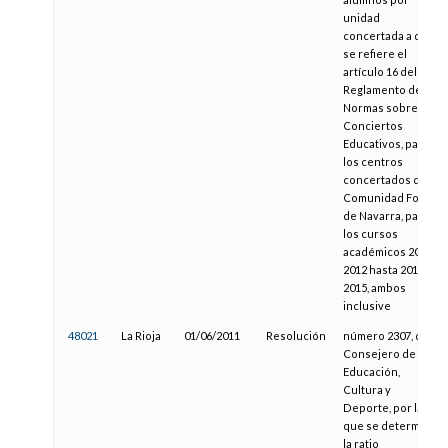
unidad
concertada a que
se refiere el
artículo 16 del
Reglamento de
Normas sobre
Conciertos
Educativos, para
los centros
concertados de la
Comunidad Foral
de Navarra, para
los cursos
académicos 2011-
2012 hasta 2014-
2015, ambos
inclusive
48021
La Rioja
01/06/2011
Resolución
número 2307, del
Consejero de
Educación,
Cultura y
Deporte, por la
que se determina
la ratio