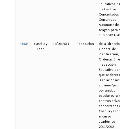
Educativos, para
los Centros
Concertados de la
Comunidad
Autónoma de
Aragón, para el
curso 2011-2012
43507
Castilla y
19/01/2011
Resolución
de la Dirección
León
General de
Planificación,
Ordenación e
Inspección
Educativa, por la
que se determina
la relación media
alumnos/profesor
por unidad
escolar para los
centros privados
concertados de
Castilla y León en
el curso
académico
2011/2012