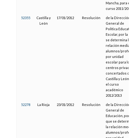
Mancha, para el
curso 2011/2012
52355
Castilla y
17/01/2012
Resolución
de la Dirección
León
General de
Política Educativa
Escolar, por la que
se determina la
relación media
alumnos/profesor
por unidad
escolar para los
centros privados
concertados de
Castilla y León en
el curso
académico
2012/2013
52278
La Rioja
23/01/2012
Resolución
de la Dirección
General de
Educación, por la
que se determina
la relación media
alumnos/profesor
por unidad