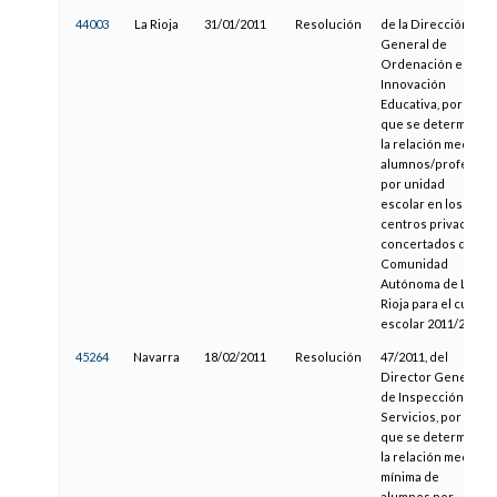
44003
La Rioja
31/01/2011
Resolución
de la Dirección
General de
Ordenación e
Innovación
Educativa, por la
que se determina
la relación media
alumnos/profesor
por unidad
escolar en los
centros privados
concertados de la
Comunidad
Autónoma de La
Rioja para el curso
escolar 2011/2012
45264
Navarra
18/02/2011
Resolución
47/2011, del
Director General
de Inspección y
Servicios, por la
que se determina
la relación media
mínima de
alumnos por