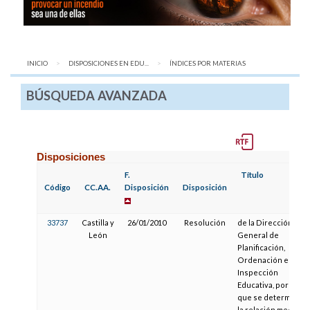
INICIO
DISPOSICIONES EN EDU...
AQUÍ:
ÍNDICES POR MATERIAS
BÚSQUEDA AVANZADA
Disposiciones
F.
Título
Código
CC.AA.
Disposición
Disposición
33737
Castilla y
26/01/2010
Resolución
de la Dirección
León
General de
Planificación,
Ordenación e
Inspección
Educativa, por la
que se determina
la relación media