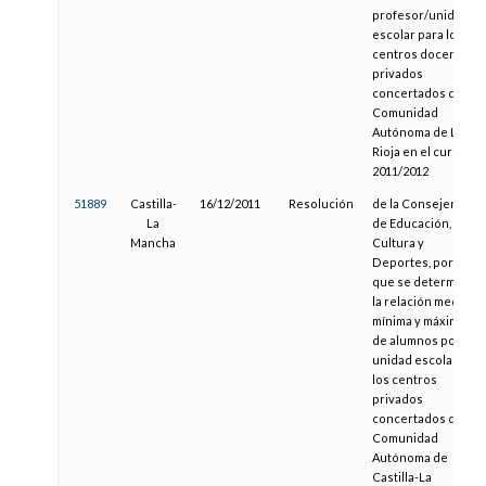
profesor/unidad
escolar para los
centros docentes
privados
concertados de la
Comunidad
Autónoma de La
Rioja en el curso
2011/2012
51889
Castilla-
16/12/2011
Resolución
de la Consejería
La
de Educación,
Mancha
Cultura y
Deportes, por la
que se determina
la relación media,
mínima y máxima
de alumnos por
unidad escolar en
los centros
privados
concertados de la
Comunidad
Autónoma de
Castilla-La