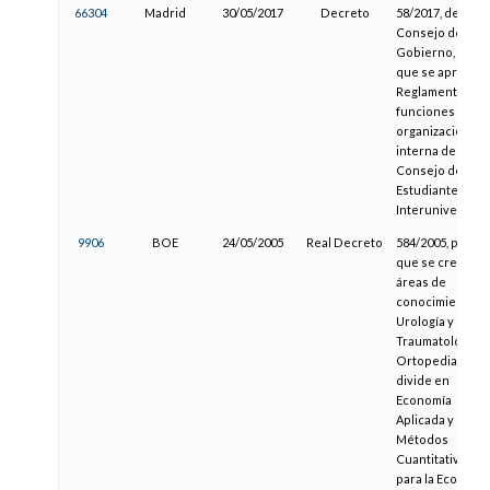
66304
Madrid
30/05/2017
Decreto
58/2017, del
Consejo de
Gobierno, por e
que se aprueba 
Reglamento de
funciones y
organización
interna del
Consejo de
Estudiantes
Interuniversitar
9906
BOE
24/05/2005
Real Decreto
584/2005, por el
que se crean las
áreas de
conocimiento d
Urología y de
Traumatología y
Ortopedia, y se
divide en
Economía
Aplicada y en
Métodos
Cuantitativos
para la Economí