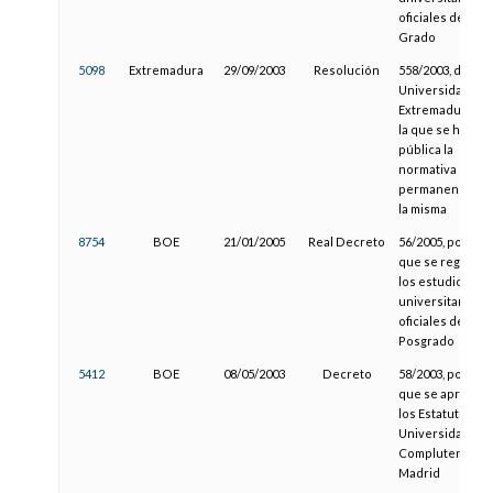
oficiales de
Grado
5098
Extremadura
29/09/2003
Resolución
558/2003, de la
Universidad de
Extremadura, po
la que se hace
pública la
normativa de
permanencia en
la misma
8754
BOE
21/01/2005
Real Decreto
56/2005, por el
que se regulan
los estudios
universitarios
oficiales de
Posgrado
5412
BOE
08/05/2003
Decreto
58/2003, por el
que se aprueba
los Estatutos de 
Universidad
Complutense d
Madrid