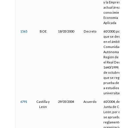
y la Empresa la
actual área de
conocimiento d
Economía
Aplicada
1565
BOE
18/05/2000
Decreto
60/2000, por el
que se desarrol
en el ámbito de l
Comunidad
Autónoma de la
Región de Murci
el Real Decreto
1640/1999, de 22
de octubre, por 
que se regula la
prueba de acce
a estudios
universitarios.
6791
Castilla y
29/05/2004
Acuerdo
60/2004, de la
León
Junta de Castilla
León, por el que
se aprueba el
reglamento de
organización y