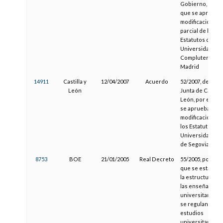
Gobierno, por e
que se aprueba 
modificación
parcial de los
Estatutos de la
Universidad
Complutense d
Madrid
14911
Castilla y
12/04/2007
Acuerdo
52/2007, de la
León
Junta de Castilla
León, por el que
se aprueba la
modificación de
los Estatutos de 
Universidad S.E.
de Segovia
8753
BOE
21/01/2005
Real Decreto
55/2005, por el
que se establec
la estructura de
las enseñanzas
universitarias y
se regulan los
estudios
universitarios