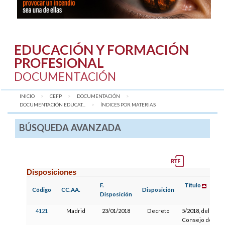
EDUCACIÓN Y FORMACIÓN
PROFESIONAL
DOCUMENTACIÓN
INICIO
CEFP
DOCUMENTACIÓN
DOCUMENTACIÓN EDUCAT...
AQUÍ:
ÍNDICES POR MATERIAS
BÚSQUEDA AVANZADA
Disposiciones
F.
Título
Código
CC.AA.
Disposición
Disposición
4121
Madrid
23/01/2018
Decreto
5/2018, del
Consejo de