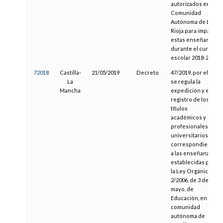
autorizados en la
Comunidad
Autónoma de La
Rioja para impartir
estas enseñanzas
durante el curso
escolar 2018-2019
72018
Castilla-
21/05/2019
Decreto
47/2019, por el que
La
se regula la
Mancha
expedición y el
registro de los
títulos
académicos y
profesionales no
universitarios
correspondientes
a las enseñanzas
establecidas por
la Ley Orgánica
2/2006, de 3 de
mayo, de
Educación, en la
comunidad
autónoma de