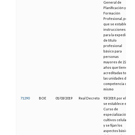
General de
Planificación y
Formación
Profesional, por la
que se establecen
instrucciones
para la expedición
de título
profesional
básico para
personas
mayores de 22
años que tienen
acreditadas todas
las unidades de
competencia del
mismo
71290
BOE
01/03/2019
Real Decreto
93/2019, por el que
se establece el
Curso de
especialización en
cultivos celulares
y se fijan los
aspectos básicos