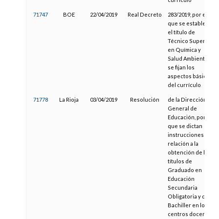
71747
BOE
22/04/2019
Real Decreto
283/2019, por el
que se establece
el título de
Técnico Superior
en Química y
Salud Ambiental y
se fijan los
aspectos básicos
del currículo
71778
La Rioja
03/04/2019
Resolución
de la Dirección
General de
Educación, por la
que se dictan
instrucciones en
relación a la
obtención de los
títulos de
Graduado en
Educación
Secundaria
Obligatoria y de
Bachiller en los
centros docentes