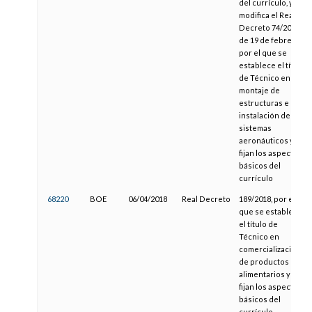
del currículo, y se
modifica el Real
Decreto 74/2018,
de 19 de febrero,
por el que se
establece el título
de Técnico en
montaje de
estructuras e
instalación de
sistemas
aeronáuticos y se
fijan los aspectos
básicos del
currículo
68220
BOE
06/04/2018
Real Decreto
189/2018, por el
que se establece
el título de
Técnico en
comercialización
de productos
alimentarios y se
fijan los aspectos
básicos del
currículo