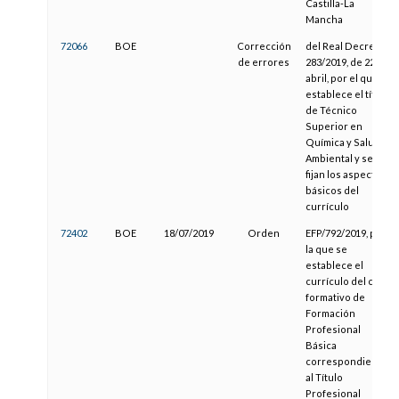
Castilla-La
Mancha
72066
BOE
Corrección
del Real Decreto
de errores
283/2019, de 22 de
abril, por el que se
establece el título
de Técnico
Superior en
Química y Salud
Ambiental y se
fijan los aspectos
básicos del
currículo
72402
BOE
18/07/2019
Orden
EFP/792/2019, por
la que se
establece el
currículo del ciclo
formativo de
Formación
Profesional
Básica
correspondiente
al Título
Profesional