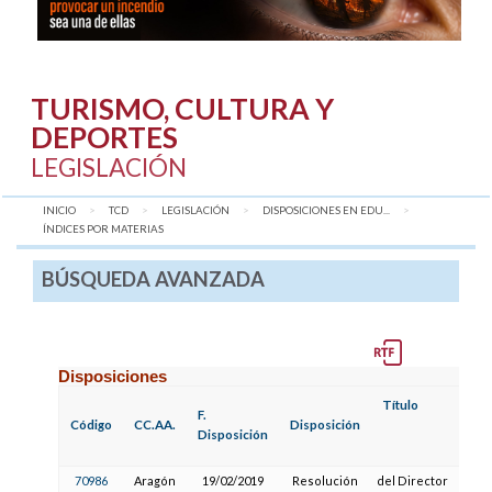
TURISMO, CULTURA Y
DEPORTES
LEGISLACIÓN
INICIO
TCD
LEGISLACIÓN
DISPOSICIONES EN EDU...
AQUÍ:
ÍNDICES POR MATERIAS
BÚSQUEDA AVANZADA
Disposiciones
Título
F.
Código
CC.AA.
Disposición
Disposición
70986
Aragón
19/02/2019
Resolución
del Director