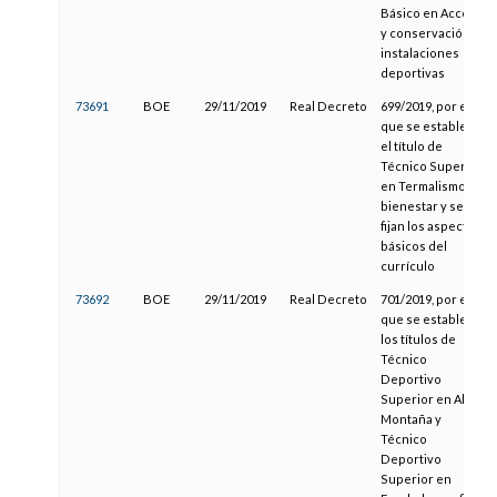
Básico en Acceso
y conservación en
instalaciones
deportivas
73691
BOE
29/11/2019
Real Decreto
699/2019, por el
que se establece
el título de
Técnico Superior
en Termalismo y
bienestar y se
fijan los aspectos
básicos del
currículo
73692
BOE
29/11/2019
Real Decreto
701/2019, por el
que se establecen
los títulos de
Técnico
Deportivo
Superior en Alta
Montaña y
Técnico
Deportivo
Superior en