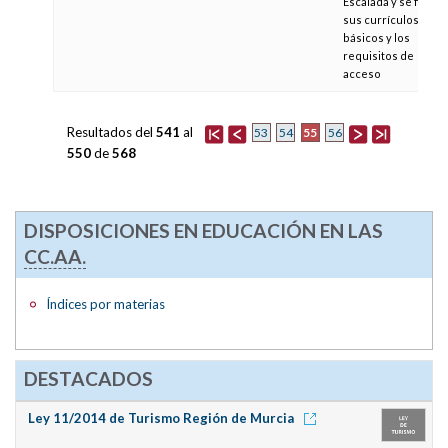
Escalada y se fijan
sus currículos
básicos y los
requisitos de
acceso
Resultados del
541
al
55
53
54
56
550
de
568
DISPOSICIONES EN EDUCACIÓN EN LAS
CC.AA.
Índices por materias
DESTACADOS
Ley 11/2014 de Turismo Región de Murcia