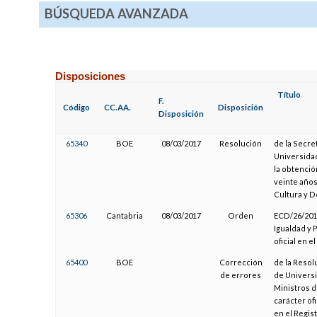
BÚSQUEDA AVANZADA
Disposiciones
Título
F.
Código
CC.AA.
Disposición
Disposición
65340
BOE
08/03/2017
Resolución
de la Secre
Universidad
la obtenció
veinte años
Cultura y 
65306
Cantabria
08/03/2017
Orden
ECD/26/2017
Igualdad y 
oficial en 
65400
BOE
Corrección
de la Resol
de errores
de Universi
Ministros d
carácter of
en el Regis