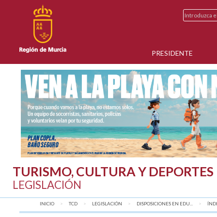
PRESIDENTE
TURISMO, CULTURA Y DEPORTES
LEGISLACIÓN
INICIO
TCD
LEGISLACIÓN
DISPOSICIONES EN EDU...
AQU
ÍND