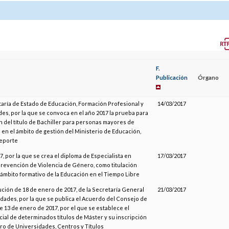
F.
Publicación
Órgano
taría de Estado de Educación, Formación Profesional y
14/03/2017
es, por la que se convoca en el año 2017 la prueba para
n del título de Bachiller para personas mayores de
 en el ámbito de gestión del Ministerio de Educación,
Deporte
, por la que se crea el diploma de Especialista en
17/03/2017
Prevención de Violencia de Género, como titulación
el ámbito formativo de la Educación en el Tiempo Libre
ución de 18 de enero de 2017, de la Secretaría General
21/03/2017
dades, por la que se publica el Acuerdo del Consejo de
e 13 de enero de 2017, por el que se establece el
icial de determinados títulos de Máster y su inscripción
tro de Universidades, Centros y Títulos