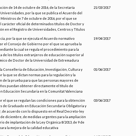
ución de 14 de octubre de 2016, de la Secretaría
21/03/2017
Universidades, por la que se publica el Acuerdo del
Ministros de 7 de octubre de 2016, por el que se
l carácter oficial de determinados títulos de Doctor y
ión en el Registro de Universidades, Centros y Títulos
cia, por la que se ejecuta el Acuerdo normativo
19/04/2017
r el Consejo de Gobierno por el que se aprueba la
ediante la cual se regula el procedimiento para la
a de los títulos extranjeros de educación superior al
mico de Doctor de la Universidad de Extremadura
 la Conselleria de Educación, Investigación, Cultura y
01/06/2017
r la que se dictan normas para la regulación y la
n de la prueba para que las personas mayores de
ños puedan obtener directamente el título de
n Educación Secundaria en la Comunitat Valenciana
or el que se regulan las condiciones para la obtención
03/06/2017
los de Graduado en Educación Secundaria Obligatoria y
r, de acuerdo con lo dispuesto en el Real Decreto-ley
9 de diciembre, de medidas urgentes para la ampliación
rio de implantación de la Ley Orgánica 8/2013, de 9 de
para la mejora de la calidad educativa