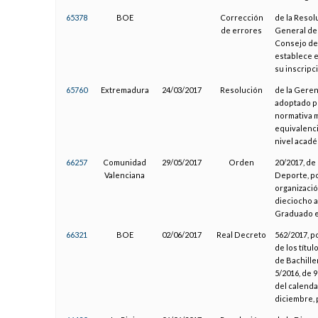
65378
BOE
Corrección
de la Resol
de errores
General de 
Consejo de 
establece e
su inscripc
65760
Extremadura
24/03/2017
Resolución
de la Geren
adoptado po
normativa m
equivalenci
nivel acadé
66257
Comunidad
29/05/2017
Orden
20/2017, de
Valenciana
Deporte, po
organizació
dieciocho a
Graduado e
66321
BOE
02/06/2017
Real Decreto
562/2017, p
de los títu
de Bachille
5/2016, de 
del calenda
diciembre, 