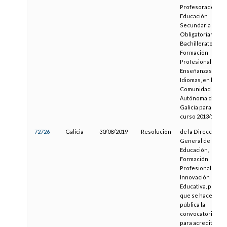
Profesorado de
Educación
Secundaria
Obligatoria y
Bachillerato,
Formación
Profesional y
Enseñanzas de
Idiomas, en la
Comunidad
Autónoma de
Galicia para el
curso 2013/14
72726
Galicia
30/08/2019
Resolución
de la Dirección
General de
Educación,
Formación
Profesional e
Innovación
Educativa, por la
que se hace
pública la
convocatoria
para acreditar