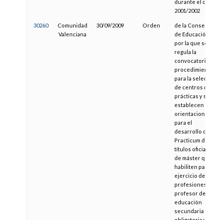
durante el curso
2001/2002
30260
Comunidad
30/09/2009
Orden
de la Conselleria
Valenciana
de Educación,
por la que se
regula la
convocatoria y el
procedimiento
para la selección
de centros de
prácticas y se
establecen
orientaciones
para el
desarrollo del
Practicum de los
títulos oficiales
de máster que
habiliten para el
ejercicio de las
profesiones de
profesor de
educación
secundaria
obligatoria y