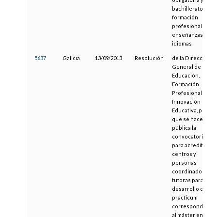
bachillerato,
formación
profesional y
enseñanzas de
idiomas
5637
Galicia
13/09/2013
Resolución
de la Dirección
General de
Educación,
Formación
Profesional e
Innovación
Educativa, por la
que se hace
pública la
convocatoria
para acreditar
centros y
personas
coordinadoras y
tutoras para el
desarrollo del
prácticum
correspondente
al máster en