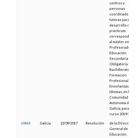
centros y
personas
coordinadoras y
tutoras para el
desarrollo del
prácticum
correspondente
al máster en
Profesorado de
Educación
Secundaria
Obligatoria y
Bachillerato,
Formación
Profesional y
Enseñanzas de
Idiomas, en la
Comunidad
Autónoma de
Galicia, para el
curso 2019/20
10963
Galicia
22/09/2017
Resolución
de la Dirección
General de
Educación,