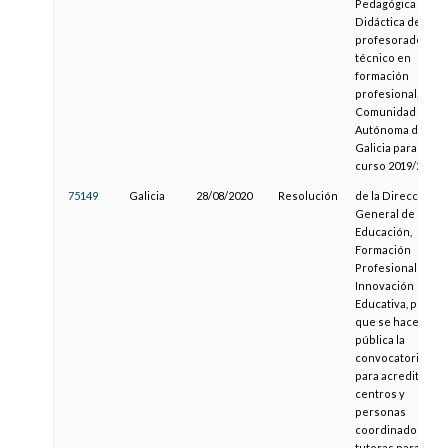
Pedagógica y
Didáctica del
profesorado
técnico en
formación
profesional, en la
Comunidad
Autónoma de
Galicia para o
curso 2019/20
75149
Galicia
28/08/2020
Resolución
de la Dirección
General de
Educación,
Formación
Profesional e
Innovación
Educativa, por la
que se hace
pública la
convocatoria
para acreditar
centros y
personas
coordinadoras y
tutoras para el