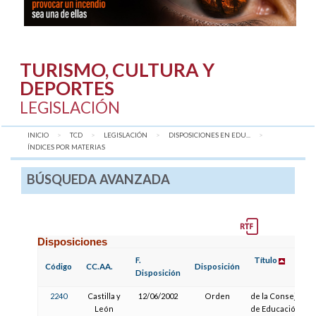
TURISMO, CULTURA Y
DEPORTES
LEGISLACIÓN
INICIO
TCD
LEGISLACIÓN
DISPOSICIONES EN EDU...
AQUÍ:
ÍNDICES POR MATERIAS
BÚSQUEDA AVANZADA
Disposiciones
F.
Título
Código
CC.AA.
Disposición
Disposición
2240
Castilla y
12/06/2002
Orden
de la Consejería
León
de Educación y