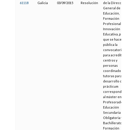
61118
Galicia
03/09/2015
Resolución
de la Dirección
General de
Educación,
Formación
Profesional e
Innovación
Educativa, por la
que se hace
pública la
convocatoria
para acreditar
centros y
personas
coordinadoras y
tutoras para el
desarrollo del
prácticum
correspondiente
al máster en
Profesorado de
Educación
Secundaria
Obligatoria y
Bachillerato,
Formación