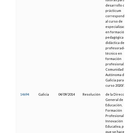
desarrollo del
prácticum
correspondiente
al curso de
especialización
en formación
pedagógica y
didáctica del
profesorado
técnico en
formación
profesional, en la
Comunidad
Autónoma de
Galicia para o
curso 2020/21
14694
Galicia
04/09/2014
Resolución
de la Dirección
General de
Educación,
Formación
Profesional e
Innovación
Educativa, por la
que se hace