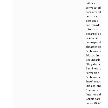
pública la
convocatoria
para acreditar
centros y
personas
coordinadoras y
tutoras para el
desarrollo del
prácticum
correspondiente
al máster en
Profesorado de
Educación
Secundaria
Obligatoria y
Bachillerato,
Formación
Profesional y
Enseñanzas de
Idiomas, en la
Comunidad
Autónoma de
Galicia para el
curso 2014/15