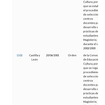
Cultura, por la
que se establece
el procedimiento
de selección de
centros
docentes para el
desarrollo de las
prácticas de los
estudiantes de
Magisterio,
durante el curso
2002/2003
1102
Castilla y
20/06/2001
Orden
de la Consejería
León
de Educación y
Cultura, por la
que se regula el
procedimiento
de selección de
centros
docentes para el
desarrollo de las
prácticas de los
estudiantes de
Magisterio,