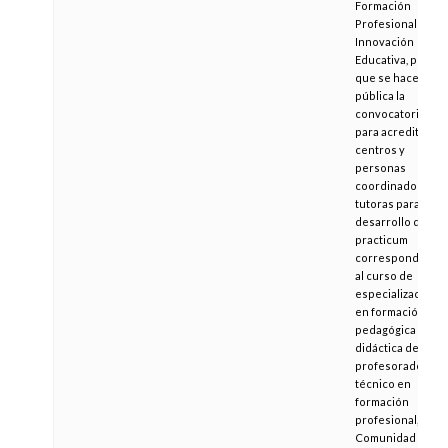
Formación
Profesional e
Innovación
Educativa, por la
que se hace
pública la
convocatoria
para acreditar
centros y
personas
coordinadoras y
tutoras para el
desarrollo del
practicum
correspondiente
al curso de
especialización
en formación
pedagógica y
didáctica del
profesorado
técnico en
formación
profesional, en la
Comunidad