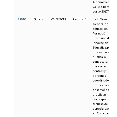
Autónoma de
Galicia, para el
curso 2017/18
72840
Galicia
02/09/2019
Resolución
de la Dirección
General de
Educación,
Formación
Profesional e
Innovación
Educativa, por la
que se hace
pública la
convocatoria
para acreditar
centros y
personas
coordinadoras y
tutoras para el
desarrollo del
prácticum
correspondiente
al curso de
especialización
en Formación