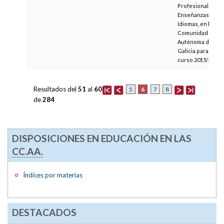
Profesional y
Enseñanzas de
Idiomas, en la
Comunidad
Autónoma de
Galicia para el
curso 2015/16
Resultados del
51
al
60
6
5
7
8
de
284
DISPOSICIONES EN EDUCACIÓN EN LAS
CC.AA.
Índices por materias
DESTACADOS