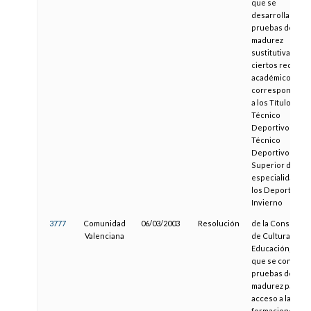
que se
desarrollan las
pruebas de
madurez
sustitutivas de
ciertos requisit
académicos,
correspondient
a los Títulos de
Técnico
Deportivo y
Técnico
Deportivo
Superior de las
especialidades 
los Deportes de
Invierno
3777
Comunidad
06/03/2003
Resolución
de la Conselleri
Valenciana
de Cultura y
Educación, por l
que se convoca
pruebas de
madurez para el
acceso a las
formaciones