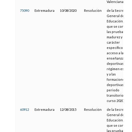
Valenciana
75090
Extremadura
10/08/2020
Resolución
de la Secretaría
General de
Educación, por l
que se convoca
las pruebas de
madurez y de
carácter
específico para 
acceso a las
enseñanzas
deportivas de
régimen especia
y a las
formaciones
deportivas en
periodo
transitorio, para
curso 2020/2021
60912
Extremadura
12/08/2015
Resolución
de la Secretaría
General de
Educación, por l
que se convoca
las pruebas de