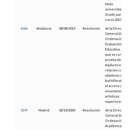
título
universitario de
Grado, para el
curso 2015-2016
6366
Andalucía
08/04/2013
Resolución
de la Dirección
General de
Ordenación y
Evaluación
Educativa, por la
que se convoca 
prueba de
madurez en
relación con los
objetivos del
bachillerato par
el acceso a las
enseñanzas
artísticas
superiores
5197
Madrid
02/10/2003
Resolución
de la Dirección
General de
Ordenación
Académica, por l