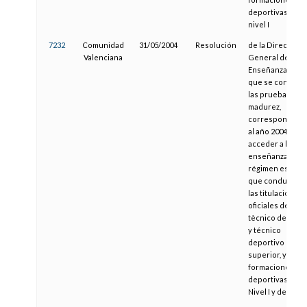
deportivas de
nivel I
7232
Comunidad
31/05/2004
Resolución
de la Dirección
Valenciana
General de
Enseñanza, por l
que se convoca
las pruebas de
madurez,
correspondient
al año 2004, para
acceder a las
enseñanzas de
régimen especia
que conducen a
las titulaciones
oficiales de
tècnico deporti
y técnico
deportivo
superior, y a las
formaciones
deportivas de
Nivel I y de Nivel 