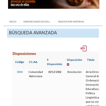
INICIO
DISPOSICIONES EN EDU...
AQUÍ:
ÍNDICES POR MATERIAS
BÚSQUEDA AVANZADA
Disposiciones
F.
Disposición
Título
Código
CC.AA.
Disposición
3314
Comunidad
30/12/2002
Resolución
de la Dirección
Valenciana
General de
Ordenación e
Innovación
Educativa y
Política
Lingüística, por l
que se convoca 
celebración de l