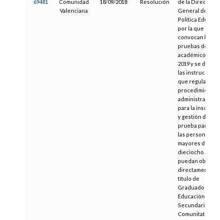
69481
Comunidad
18/09/2018
Resolución
de la Dirección
Valenciana
General de
Política Educativ
por la que se
convocan las
pruebas del cur
académico 2018
2019 y se dictan
las instruccione
que regulan el
procedimiento
administrativo
para la inscripc
y gestión de la
prueba para qu
las personas
mayores de
dieciocho años
puedan obtene
directamente el
título de
Graduado en
Educación
Secundaria en l
Comunitat