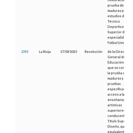
prueba de
madurez para lo
estudios de
Técnico
Deportivo
Superior de la
especialidad de
Fútbol (nivel 3)
2592
La Rioja
17/03/2015
Resolución
de la Dirección
General de
Educación, por l
que se convoca
la prueba de
madurez y las
pruebas
específicas de
acceso a las
enseñanzas
artísticas
superiores
conducentes al
Título Superior 
Diseño, que ser
equivalente al