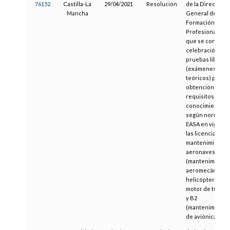
76152
Castilla-La
29/04/2021
Resolución
de la Dirección
Mancha
General de
Formación
Profesional, por 
que se convoca 
celebración de
pruebas libres
(exámenes
teóricos) para la
obtención de lo
requisitos de
conocimientos
según normativ
EASA en vigor, d
las licencias de
mantenimiento 
aeronaves B1.3
(mantenimiento
aeromecánico d
helicópteros co
motor de turbin
y B2
(mantenimiento
de aviónica)