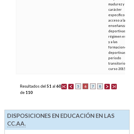
madurez y de
carácter
específico para 
acceso a las
enseñanzas
deportivas de
régimen especia
y a las
formaciones
deportivas en
periodo
transitorio, para
curso 2015/2016
Resultados del
51
al
60
6
5
7
8
de
110
DISPOSICIONES EN EDUCACIÓN EN LAS
CC.AA.