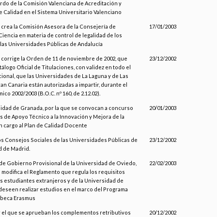
rdo de la Comisión Valenciana de Acreditación y
e Calidad en el Sistema Universitario Valenciano
e crea la Comisión Asesora de la Consejería de
17/01/2003
iencia en materia de control de legalidad de los
 las Universidades Públicas de Andalucía
e corrige la Orden de 11 de noviembre de 2002, que
23/12/2002
tálogo Oficial de Titulaciones, con validez en todo el
cional, que las Universidades de La Laguna y de Las
an Canaria están autorizadas a impartir, durante el
co 2002/2003 (B.O.C. nº 160, de 2.12.02).
sidad de Granada, por la que se convocan a concurso
20/01/2003
s de Apoyo Técnico a la Innovación y Mejora de la
 cargo al Plan de Calidad Docente
los Consejos Sociales de las Universidades Públicas de
23/12/2002
 de Madrid.
de Gobierno Provisional de la Universidad de Oviedo,
22/02/2003
e modifica el Reglamento que regula los requisitos
os estudiantes extranjeros y de la Universidad de
eseen realizar estudios en el marco del Programa
 beca Erasmus
r el que se aprueban los complementos retributivos
20/12/2002