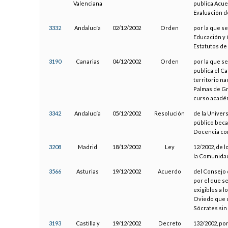
Valenciana
publica Acue
Evaluación d
3332
Andalucía
02/12/2002
Orden
por la que s
Educación y C
Estatutos de
3190
Canarias
04/12/2002
Orden
por la que s
publica el Ca
territorio na
Palmas de Gr
curso académi
3342
Andalucía
05/12/2002
Resolución
de la Univer
público beca
Docencia con
3208
Madrid
18/12/2002
Ley
12/2002, de 
la Comunidad
3566
Asturias
19/12/2002
Acuerdo
del Consejo 
por el que s
exigibles a l
Oviedo que d
Sócrates sin
3193
Castilla y
19/12/2002
Decreto
132/2002, po