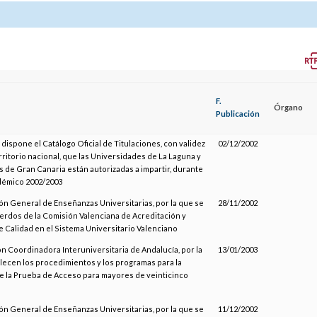
F.
Órgano
Publicación
 dispone el Catálogo Oficial de Titulaciones, con validez
02/12/2002
rritorio nacional, que las Universidades de La Laguna y
s de Gran Canaria están autorizadas a impartir, durante
démico 2002/2003
ión General de Enseñanzas Universitarias, por la que se
28/11/2002
erdos de la Comisión Valenciana de Acreditación y
e Calidad en el Sistema Universitario Valenciano
ón Coordinadora Interuniversitaria de Andalucía, por la
13/01/2003
lecen los procedimientos y los programas para la
de la Prueba de Acceso para mayores de veinticinco
ión General de Enseñanzas Universitarias, por la que se
11/12/2002