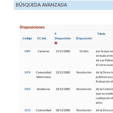
BÚSQUEDA AVANZADA
Disposiciones
F.
Título
Código
CC.AA.
Disposición
Disposición
3089
Canarias
11/11/2002
Orden
por la que se
en todo el te
de Las Palma
el curso aca
3078
Comunidad
12/11/2002
Resolución
de la Direcc
Valenciana
publican acu
Evaluación d
3302
Andalucía
22/11/2002
Resolución
de la Comisi
que se estab
realización 
años
3133
Comunidad
02/12/2002
Resolución
de la Direcc