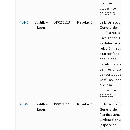
el curso
académico
2012/2013
48441
Castilla y
04/02/2013
Resolución
de la Dirección
León
General de
Política Educativa
Escolar, por la que
se determina la
relación media
alumnos/profesor
por unidad
escolar para los
centros privados
concertados de
Castilla y León en
el curso
académico
2013/2014
43507
Castilla y
19/01/2011
Resolución
de la Dirección
León
General de
Planificación,
Ordenación e
Inspección