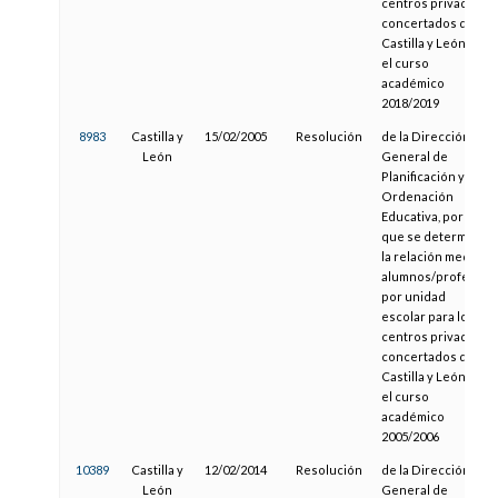
centros privados
concertados de
Castilla y León en
el curso
académico
2018/2019
8983
Castilla y
15/02/2005
Resolución
de la Dirección
León
General de
Planificación y
Ordenación
Educativa, por la
que se determina
la relación media
alumnos/profesor
por unidad
escolar para los
centros privados
concertados de
Castilla y León en
el curso
académico
2005/2006
10389
Castilla y
12/02/2014
Resolución
de la Dirección
León
General de