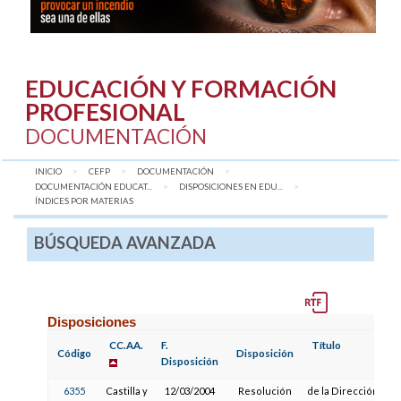
EDUCACIÓN Y FORMACIÓN
PROFESIONAL
DOCUMENTACIÓN
INICIO
CEFP
DOCUMENTACIÓN
DOCUMENTACIÓN EDUCAT...
DISPOSICIONES EN EDU...
AQUÍ:
ÍNDICES POR MATERIAS
BÚSQUEDA AVANZADA
Disposiciones
CC.AA.
F.
Título
Código
Disposición
Disposición
6355
Castilla y
12/03/2004
Resolución
de la Dirección