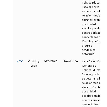
Política Educativa
Escolar, por la que
se determina la
relación media
alumnos/profesor
por unidad
escolar para los
centros privados
concertados de
Castilla y León en
el curso
académico
2014/2015
6000
Castilla y
03/02/2015
Resolución
de la Dirección
León
General de
Política Educativa
Escolar, por la que
se determina la
relación media
alumnos/profesor
por unidad
escolar para los
centros privados
concertados de