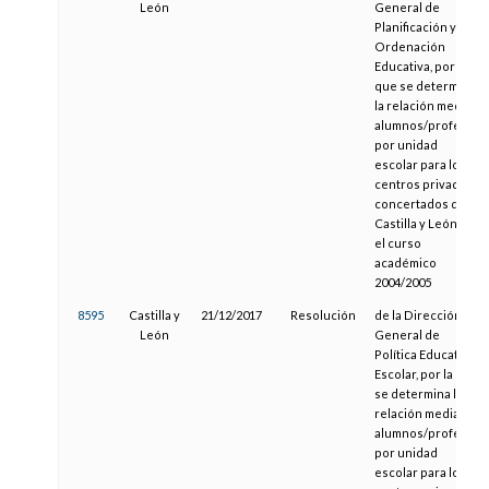
León
General de
Planificación y
Ordenación
Educativa, por la
que se determina
la relación media
alumnos/profesor
por unidad
escolar para los
centros privados
concertados de
Castilla y León en
el curso
académico
2004/2005
8595
Castilla y
21/12/2017
Resolución
de la Dirección
León
General de
Política Educativa
Escolar, por la que
se determina la
relación media
alumnos/profesor
por unidad
escolar para los