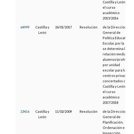
Castilla y León en
el curso
académico
2015/2016
64999
Castilla y
26/01/2017
Resolución
de la Dirección
León
General de
Política Educativa
Escolar, por la que
se determina la
relación media
alumnos/profesor
por unidad
escolar para los
centros privados
concertados de
Castilla y León en
el curso
académico
2017/2018
23416
Castilla y
11/02/2009
Resolución
de la Dirección
León
General de
Planificación,
Ordenación e
Inspección