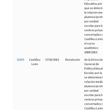
Educativa, por la
que se determina
la relación media
alumnos/profesor
por unidad
escolar para los
centros privados
concertados de
Castilla y León en
el curso
académico
2009/2010
52355
Castilla y
17/01/2012
Resolución
de la Dirección
León
General de
Política Educativa
Escolar, por la que
se determina la
relación media
alumnos/profesor
por unidad
escolar para los
centros privados
concertados de
Castilla y León en