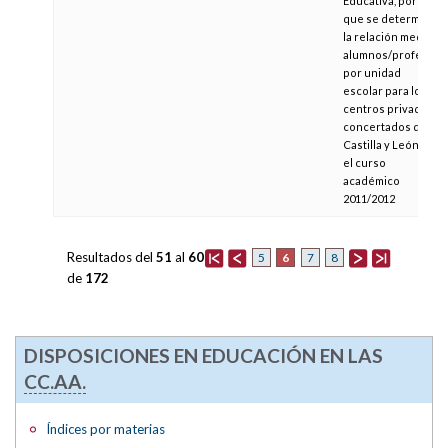
Educativa, por la
que se determina
la relación media
alumnos/profesor
por unidad
escolar para los
centros privados
concertados de
Castilla y León en
el curso
académico
2011/2012
Resultados del
51
al
60
6
5
7
8
de
172
DISPOSICIONES EN EDUCACIÓN EN LAS
CC.AA.
Índices por materias