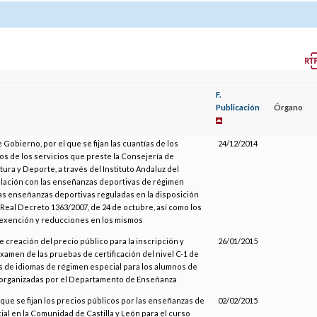
F.
Publicación
Órgano
Gobierno, por el que se fijan las cuantías de los
24/12/2014
os de los servicios que preste la Consejería de
tura y Deporte, a través del Instituto Andaluz del
elación con las enseñanzas deportivas de régimen
las enseñanzas deportivas reguladas en la disposición
l Real Decreto 1363/2007, de 24 de octubre, así como los
exención y reducciones en los mismos
e creación del precio público para la inscripción y
26/01/2015
amen de las pruebas de certificación del nivel C-1 de
 de idiomas de régimen especial para los alumnos de
, organizadas por el Departamento de Enseñanza
l que se fijan los precios públicos por las enseñanzas de
02/02/2015
al en la Comunidad de Castilla y León para el curso