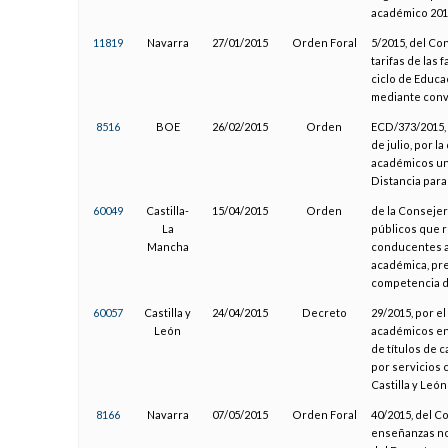
académico 201
11819
Navarra
27/01/2015
Orden Foral
5/2015, del Co
tarifas de las 
ciclo de Educac
mediante conv
8516
BOE
26/02/2015
Orden
ECD/373/2015, 
de julio, por l
académicos uni
Distancia para
60049
Castilla-
15/04/2015
Orden
de la Consejer
La
públicos que r
Mancha
conducentes a 
académica, pre
competencia d
60057
Castilla y
24/04/2015
Decreto
29/2015, por el
León
académicos en
de títulos de c
por servicios 
Castilla y Leó
8166
Navarra
07/05/2015
Orden Foral
40/2015, del Co
enseñanzas no