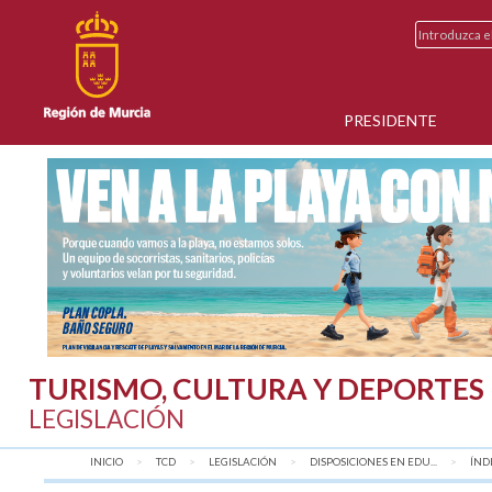
PRESIDENTE
TURISMO, CULTURA Y DEPORTES
LEGISLACIÓN
INICIO
TCD
LEGISLACIÓN
DISPOSICIONES EN EDU...
AQU
ÍND