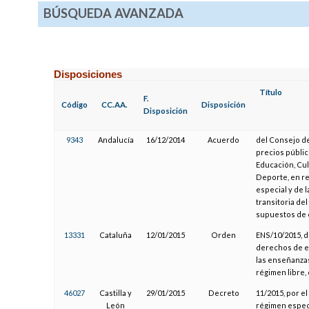
BÚSQUEDA AVANZADA
Disposiciones
Título
F.
Código
CC.AA.
Disposición
Disposición
9343
Andalucía
16/12/2014
Acuerdo
del Consejo de 
precios públic
Educación, Cul
Deporte, en r
especial y de 
transitoria de
supuestos de 
13331
Cataluña
12/01/2015
Orden
ENS/10/2015, d
derechos de ex
las enseñanzas
régimen libre
46027
Castilla y
29/01/2015
Decreto
11/2015, por e
León
régimen especi