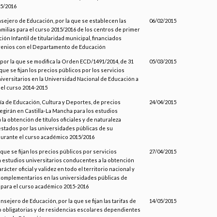
5/2016
nsejero de Educación, por la que se establecen las
06/02/2015
familias para el curso 2015/2016 de los centros de primer
ión Infantil de titularidad municipal, financiados
enios con el Departamento de Educación
por la que se modifica la Orden ECD/1491/2014, de 31
05/03/2015
a que se fijan los precios públicos por los servicios
versitarios en la Universidad Nacional de Educación a
 el curso 2014-2015
ía de Educación, Cultura y Deportes, de precios
24/04/2015
egirán en Castilla-La Mancha para los estudios
la obtención de títulos oficiales y de naturaleza
stados por las universidades públicas de su
urante el curso académico 2015/2016
 que se fijan los precios públicos por servicios
27/04/2015
 estudios universitarios conducentes a la obtención
arácter oficial y validez en todo el territorio nacional y
complementarios en las universidades públicas de
n para el curso académico 2015-2016
nsejero de Educación, por la que se fijan las tarifas de
14/05/2015
 obligatorias y de residencias escolares dependientes