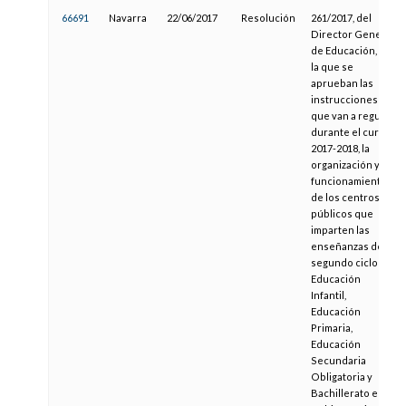
66691
Navarra
22/06/2017
Resolución
261/2017, del
Director General
de Educación, por
la que se
aprueban las
instrucciones
que van a regular,
durante el curso
2017-2018, la
organización y el
funcionamiento
de los centros
públicos que
imparten las
enseñanzas de
segundo ciclo de
Educación
Infantil,
Educación
Primaria,
Educación
Secundaria
Obligatoria y
Bachillerato en el