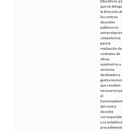
Educativos, por la
que se delega en
la dirección de
los centros
docentes
públicos no
universitarios la
competencia
para la
realización de los
contratos de
obras,
suministros y
servicios
destinados a
gastos menores
que resulten
necesarios para
el
funcionamiento
del centro
docente
correspondiente,
y se establece el
procedimiento