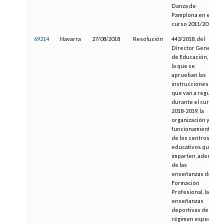
Danza de
Pamplona en el
curso 2011/2012
69214
Navarra
27/08/2018
Resolución
443/2018, del
Director General
de Educación, por
la que se
aprueban las
instrucciones
que van a regular,
durante el curso
2018-2019, la
organización y el
funcionamiento
de los centros
educativos que
imparten, además
de las
enseñanzas de
Formación
Profesional, las
enseñanzas
deportivas de
régimen especial