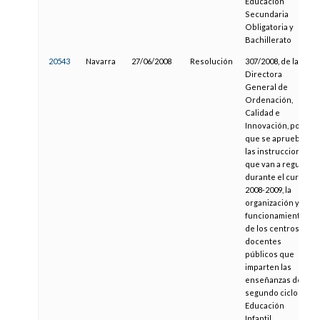
Educación
Secundaria
Obligatoria y
Bachillerato
20543
Navarra
27/06/2008
Resolución
307/2008, de la
Directora
General de
Ordenación,
Calidad e
Innovación, por la
que se aprueban
las instrucciones
que van a regular,
durante el curso
2008-2009, la
organización y el
funcionamiento
de los centros
docentes
públicos que
imparten las
enseñanzas de
segundo ciclo de
Educación
Infantil,