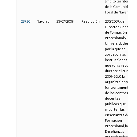
ámbito territorial
de la Comunidad
Foral de Navarra
28720
Navarra
23/07/2009
Resolución
230/2009, del
Director General
de Formación
Profesional y
Universidades,
por la que se
aprueban las
instrucciones
que van a regular,
durante el curso
2009-2010, la
organización y el
funcionamiento
de los centros
docentes
públicos que
imparten las
enseñanzas de
Formación
Profesional, las
Enseñanzas
Profesionales de