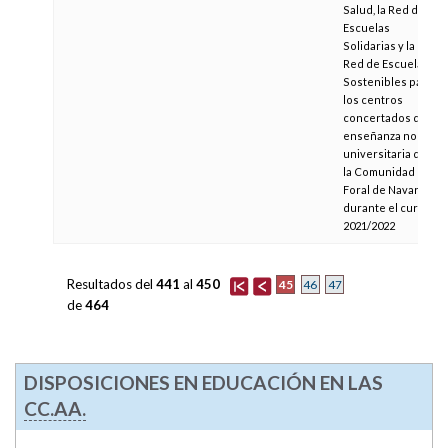
Salud, la Red de
Escuelas
Solidarias y la
Red de Escuelas
Sostenibles para
los centros
concertados de
enseñanza no
universitaria de
la Comunidad
Foral de Navarra
durante el curso
2021/2022
Resultados del
441
al
450
45
46
47
de
464
DISPOSICIONES EN EDUCACIÓN EN LAS
CC.AA.