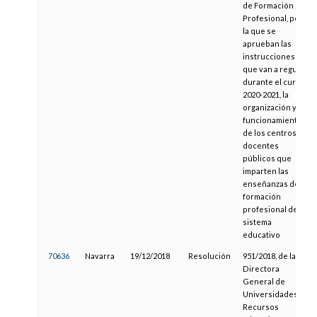
de Formación
Profesional, por
la que se
aprueban las
instrucciones
que van a regular,
durante el curso
2020-2021, la
organización y el
funcionamiento
de los centros
docentes
públicos que
imparten las
enseñanzas de
formación
profesional del
sistema
educativo
70636
Navarra
19/12/2018
Resolución
951/2018, de la
Directora
General de
Universidades y
Recursos