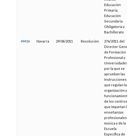
Educación
Primaria,
Educación
Secundaria
Obligatoria y
Bachillerato
49436
Navarra
29/06/2011
Resolución
276/2011, del
Director General
de Formación
Profesional y
Universidades,
por la que se
aprueban las
Instrucciones
que regulan la
organización y el
funcionamiento
de los centros
que impartan las
enseñanzas
profesionales de
música y de la
Escuela
Específica de