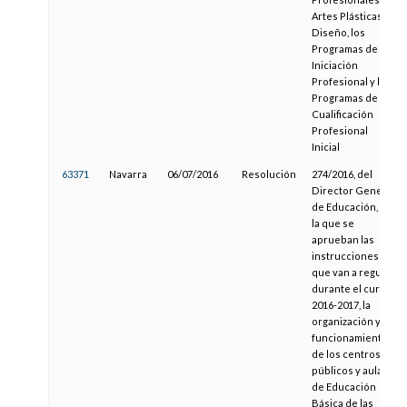
Artes Plásticas y
Diseño, los
Programas de
Iniciación
Profesional y los
Programas de
Cualificación
Profesional
Inicial
63371
Navarra
06/07/2016
Resolución
274/2016, del
Director General
de Educación, por
la que se
aprueban las
instrucciones
que van a regular,
durante el curso
2016-2017, la
organización y
funcionamiento
de los centros
públicos y aulas
de Educación
Básica de las