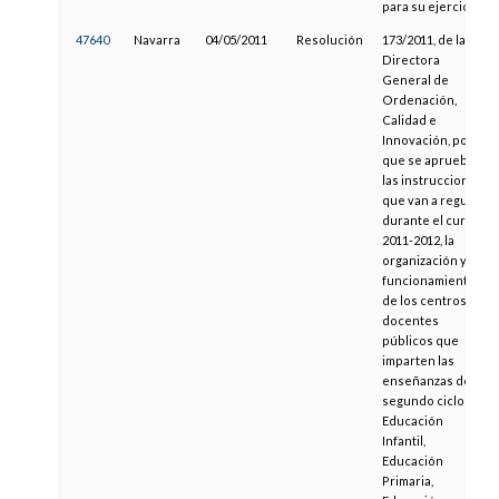
para su ejercicio
47640
Navarra
04/05/2011
Resolución
173/2011, de la
Directora
General de
Ordenación,
Calidad e
Innovación, por la
que se aprueban
las instrucciones
que van a regular,
durante el curso
2011-2012, la
organización y el
funcionamiento
de los centros
docentes
públicos que
imparten las
enseñanzas de
segundo ciclo de
Educación
Infantil,
Educación
Primaria,