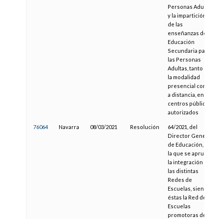
Personas Adultas
y la impartición
de las
enseñanzas de
Educación
Secundaria para
las Personas
Adultas, tanto en
la modalidad
presencial como
a distancia, en los
centros públicos
autorizados
76064
Navarra
08/03/2021
Resolución
64/2021, del
Director General
de Educación, por
la que se aprueba
la integración en
las distintas
Redes de
Escuelas, siendo
éstas la Red de
Escuelas
promotoras de