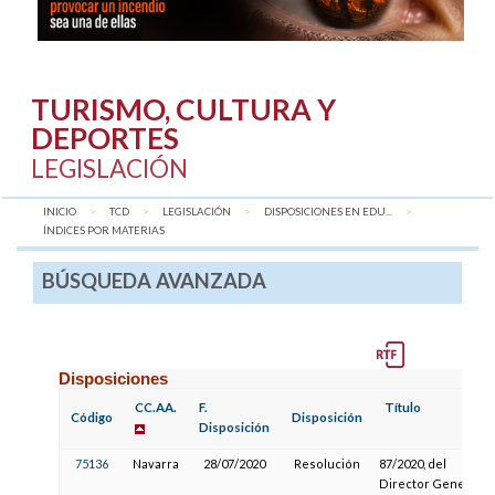
TURISMO, CULTURA Y
DEPORTES
LEGISLACIÓN
INICIO
TCD
LEGISLACIÓN
DISPOSICIONES EN EDU...
AQUÍ:
ÍNDICES POR MATERIAS
BÚSQUEDA AVANZADA
Disposiciones
CC.AA.
F.
Título
Código
Disposición
Disposición
75136
Navarra
28/07/2020
Resolución
87/2020, del
Director General