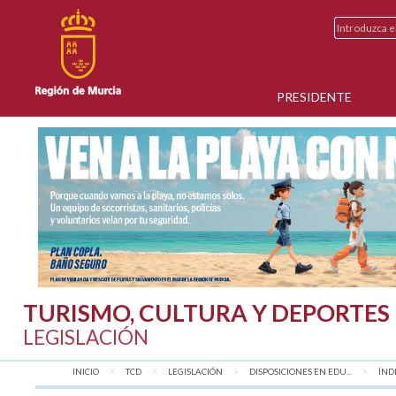
PRESIDENTE
TURISMO, CULTURA Y DEPORTES
LEGISLACIÓN
INICIO
TCD
LEGISLACIÓN
DISPOSICIONES EN EDU...
AQU
ÍND