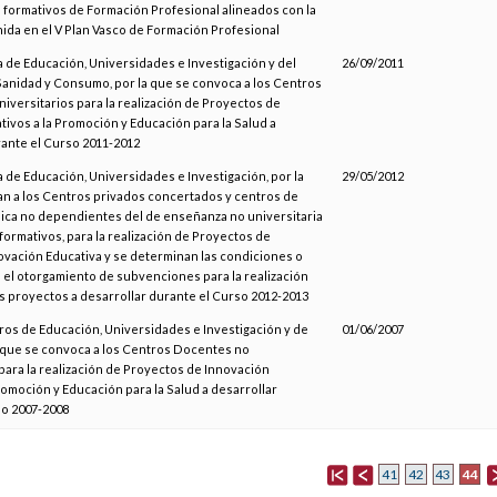
s formativos de Formación Profesional alineados con la
nida en el V Plan Vasco de Formación Profesional
 de Educación, Universidades e Investigación y del
26/09/2011
anidad y Consumo, por la que se convoca a los Centros
iversitarios para la realización de Proyectos de
tivos a la Promoción y Educación para la Salud a
rante el Curso 2011-2012
 de Educación, Universidades e Investigación, por la
29/05/2012
n a los Centros privados concertados y centros de
blica no dependientes del de enseñanza no universitaria
formativos, para la realización de Proyectos de
vación Educativa y se determinan las condiciones o
 el otorgamiento de subvenciones para la realización
s proyectos a desarrollar durante el Curso 2012-2013
ros de Educación, Universidades e Investigación y de
01/06/2007
a que se convoca a los Centros Docentes no
para la realización de Proyectos de Innovación
Promoción y Educación para la Salud a desarrollar
so 2007-2008
44
41
42
43