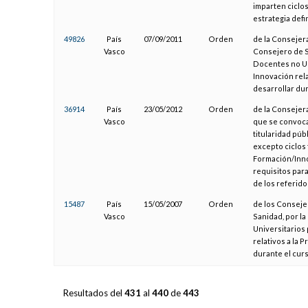
imparten ciclo
estrategia defi
49826
País
07/09/2011
Orden
de la Consejera
Vasco
Consejero de S
Docentes no Un
Innovación rela
desarrollar du
36914
País
23/05/2012
Orden
de la Consejera
Vasco
que se convoca
titularidad pú
excepto ciclos 
Formación/Inno
requisitos para
de los referido
15487
País
15/05/2007
Orden
de los Conseje
Vasco
Sanidad, por l
Universitarios 
relativos a la 
durante el cur
Resultados del
431
al
440
de
443