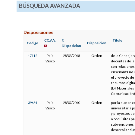
BÚSQUEDA AVANZADA
Disposiciones
CC.AA.
F.
Título
Código
Disposición
Disposición
17112
País
28/03/2018
Orden
de la Consejera
Vasco
docentes de la
con relaciones
enseñanza no un
el proyecto de
recursos digita
(L4. Materiales
Comunicación)
39634
País
28/07/2010
Orden
por la que se 
Vasco
universitaria p
y proyectos de
o requisitos p
subvenciones pa
desarrollar du