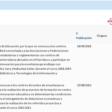
F.
Órgano
Publicación
 de Educación, por la que se convoca a los centros
18/04/2018
 Red concertada y a las Asociaciones y Federaciones
 estatutarias o reglamentarias con centros de
iversitaria ubicados en el País Vasco, a participar en
 innovación para la enseñanza aprendizaje con
les, Sare_Hezkuntza Gelan, durante el curso 2018-2019.
 didácticos y Tecnologías de la Información y
.
convocan a los centros docentes de enseñanza no
25/08/2010
ara la realización de proyectos de formación en centro
 innovación educativa y se determinan las condiciones
ara el otorgamiento de dotaciones económicas o
ra la realización de los referidos proyectos a
rante el curso 2010-2011