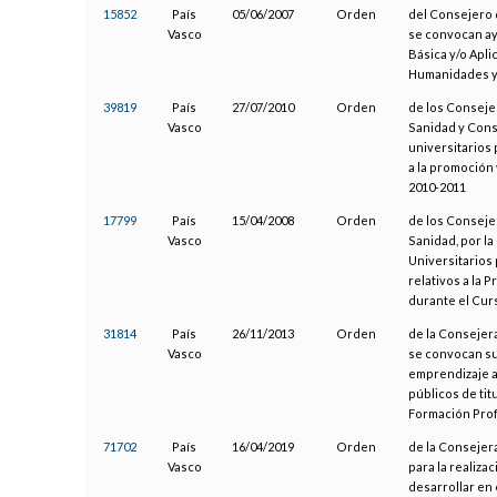
15852
País
05/06/2007
Orden
del Consejero 
Vasco
se convocan ay
Básica y/o Apl
Humanidades y 
39819
País
27/07/2010
Orden
de los Conseje
Vasco
Sanidad y Cons
universitarios 
a la promoción 
2010-2011
17799
País
15/04/2008
Orden
de los Conseje
Vasco
Sanidad, por l
Universitarios 
relativos a la 
durante el Cur
31814
País
26/11/2013
Orden
de la Consejera
Vasco
se convocan su
emprendizaje a
públicos de tit
Formación Prof
71702
País
16/04/2019
Orden
de la Consejer
Vasco
para la realiz
desarrollar en