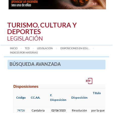
TURISMO, CULTURA Y
DEPORTES
LEGISLACIÓN
INICIO
TCD
LEGISLACIÓN
DISPOSICIONES EN EDU...
AQUÍ:
ÍNDICES POR MATERIAS
BÚSQUEDA AVANZADA
Disposiciones
Título
F.
Código
CC.AA.
Disposición
Disposición
74726
Cantabria
02/06/2020
Resolución
por la que se