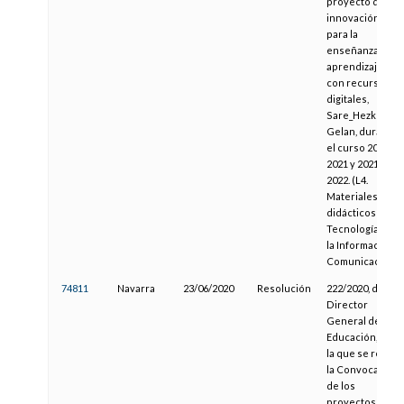
proyecto de
innovación
para la
enseñanza
aprendizaje
con recursos
digitales,
Sare_Hezkuntza
Gelan, durante
el curso 2020-
2021 y 2021-
2022. (L4.
Materiales
didácticos y
Tecnologías de
la Información y
Comunicación)
74811
Navarra
23/06/2020
Resolución
222/2020, del
Director
General de
Educación, por
la que se regula
la Convocatoria
de los
proyectos de