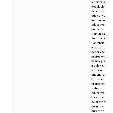
modifica la
Resolución de 5
de abril de 2019,
que convoca a
los centros
educativos
públicos de la
Comunidad
Autónoma de
Cantabria que
impartan ciclos
de formación
profesional
básica, grado
medio y grado
superior de las
enseñanzas de
Formación
Profesional del
sistema
educativo para
la realización
de proyectos
de innovación
durante el