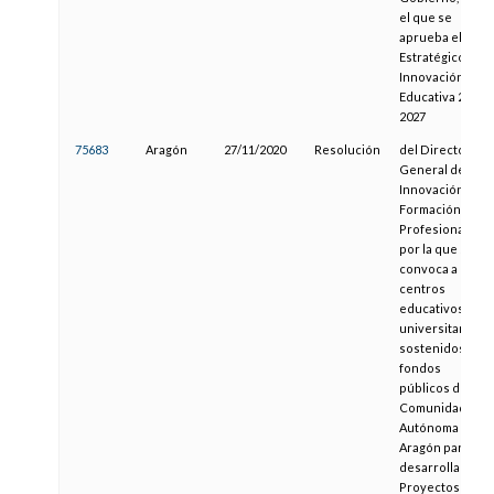
el que se
aprueba el Plan
Estratégico de
Innovación
Educativa 2021-
2027
75683
Aragón
27/11/2020
Resolución
del Director
General de
Innovación y
Formación
Profesional,
por la que se
convoca a los
centros
educativos no
universitarios
sostenidos con
fondos
públicos de la
Comunidad
Autónoma de
Aragón para
desarrollar
Proyectos de