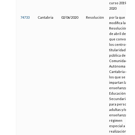
curso 2019-
2020
74733
Cantabria
02/06/2020
Resolución
por la que se
modifica la
Resolución de 5
de abril de 2019,
que convoca a
los centros de
titularidad
pública de la
Comunidad
Autónoma de
Cantabria en
los que se
impartan las
enseñanzas de
Educación
Secundaria
para personas
adultas y/o
enseñanzas de
régimen
especial a la
realización de