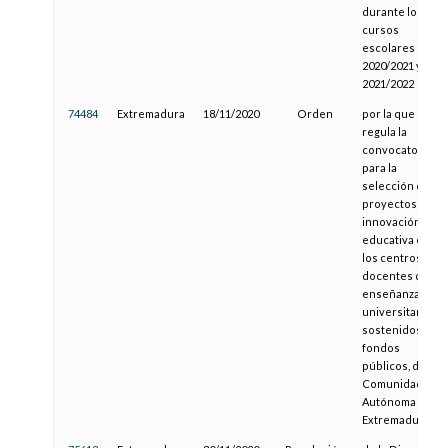
durante los
cursos
escolares
2020/2021 y
2021/2022
74484
Extremadura
18/11/2020
Orden
por la que se
regula la
convocatoria
para la
selección de
proyectos de
innovación
educativa en
los centros
docentes de
enseñanzas no
universitarias,
sostenidos con
fondos
públicos, de la
Comunidad
Autónoma de
Extremadura