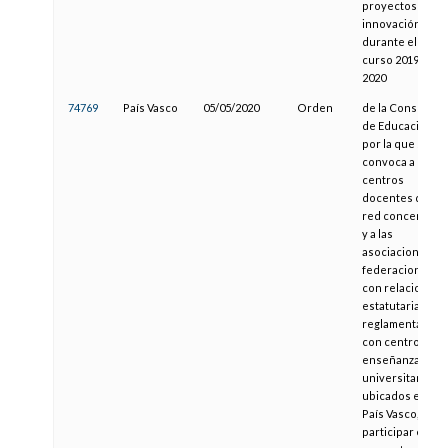
proyectos de
innovación
durante el
curso 2019-
2020
74769
País Vasco
05/05/2020
Orden
de la Consejera
de Educación,
por la que se
convoca a los
centros
docentes de la
red concertada
y a las
asociaciones y
federaciones
con relaciones
estatutarias o
reglamentarias
con centros de
enseñanza no
universitaria
ubicados en el
País Vasco, a
participar en el