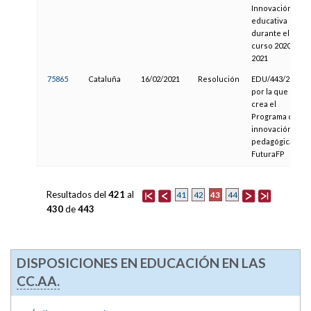
Innovación
educativa
durante el
curso 2020-
2021
75865
Cataluña
16/02/2021
Resolución
EDU/443/2021,
por la que se
crea el
Programa de
innovación
pedagógica
FuturaFP
Resultados del
421
al
43
41
42
44
430
de
443
DISPOSICIONES EN EDUCACIÓN EN LAS
CC.AA.