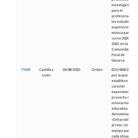
investigación
para el
profesorado de
los estudios
superiores de
música para el
curso 2020-
2021, en la
Comunidad
Foral de
Navarra
75038
Castilla y
26/08/2020
Orden
EDU/804/2020,
León
por la que se
establece con
carácter
experimental el
proyecto de
innovación
educativa
denominado
«Del problema
al reto: Un
equipo para
cada situación»,