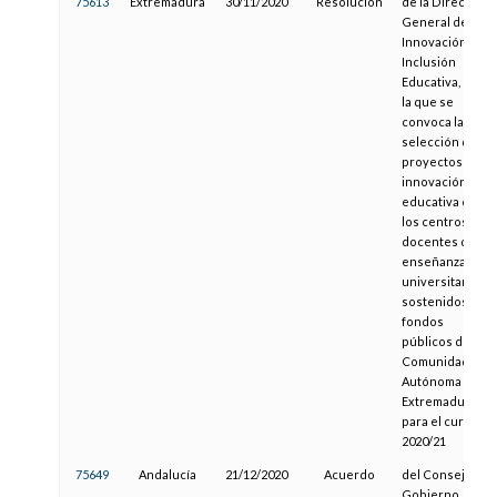
75613
Extremadura
30/11/2020
Resolución
de la Dirección
General de
Innovación e
Inclusión
Educativa, por
la que se
convoca la
selección de
proyectos de
innovación
educativa en
los centros
docentes de
enseñanzas no
universitarias,
sostenidos con
fondos
públicos de la
Comunidad
Autónoma de
Extremadura
para el curso
2020/21
75649
Andalucía
21/12/2020
Acuerdo
del Consejo de
Gobierno, por