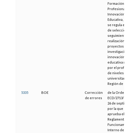
Formación
Profesional e
Innovación
Educativa, por l
se regula el pr
de selección y 
seguimiento par
realización de
proyectos de
investigación e
innovación
educativa reali
por el profesor
de niveles no
universitarios d
Región de Murci
5335
BOE
Corrección
de la Orden
de errores
ECD/2713/2003, 
26 de septiembr
por la que se
aprueba el
Reglamento de
Funcionamiento
Interno de la