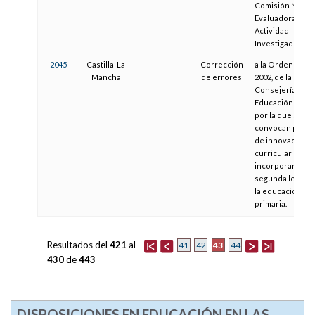
Comisión Nacio
Evaluadora de la
Actividad
Investigadora
2045
Castilla-La
Corrección
a la Orden de 09
Mancha
de errores
2002, de la
Consejería de
Educación y Cult
por la que se
convocan proye
de innovación
curricular para
incorporar una
segunda lengua
la educación
primaria.
Resultados del
421
al
43
41
42
44
430
de
443
DISPOSICIONES EN EDUCACIÓN EN LAS