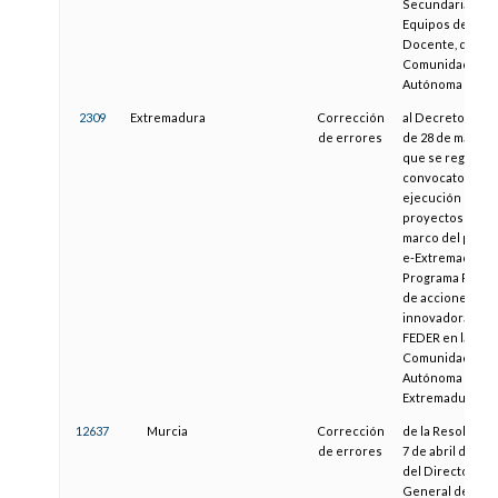
Secundaria o
Equipos de Pers
Docente, de la
Comunidad
Autónoma de Ar
2309
Extremadura
Corrección
al Decreto 64/20
de errores
de 28 de mayo, p
que se regula la
convocatoria pa
ejecución de
proyectos en el
marco del prog
e-Extremadura:
Programa Regio
de acciones
innovadoras del
FEDER en la
Comunidad
Autónoma de
Extremadura
12637
Murcia
Corrección
de la Resolució
de errores
7 de abril de 200
del Director
General de