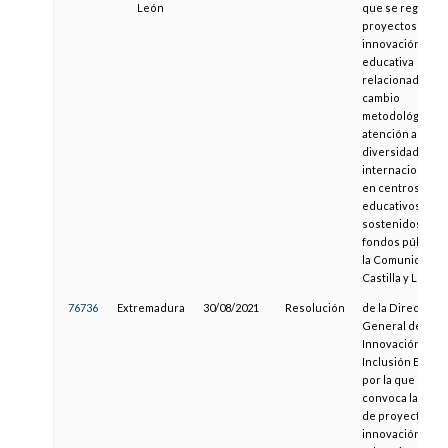
León
que se regulan l
proyectos de
innovación
educativa
relacionados co
cambio
metodológico, la
atención a la
diversidad y la
internacionaliza
en centros
educativos
sostenidos con
fondos públicos
la Comunidad d
Castilla y León
76736
Extremadura
30/08/2021
Resolución
de la Dirección
General de
Innovación e
Inclusión Educat
por la que se
convoca la sele
de proyectos d
innovación