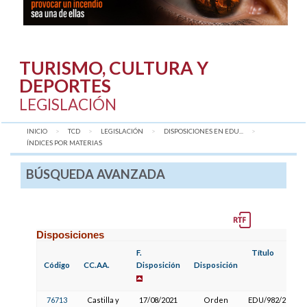
TURISMO, CULTURA Y
DEPORTES
LEGISLACIÓN
INICIO
TCD
LEGISLACIÓN
DISPOSICIONES EN EDU...
AQUÍ:
ÍNDICES POR MATERIAS
BÚSQUEDA AVANZADA
Disposiciones
F.
Título
Código
CC.AA.
Disposición
Disposición
76713
Castilla y
17/08/2021
Orden
EDU/982/2021, po