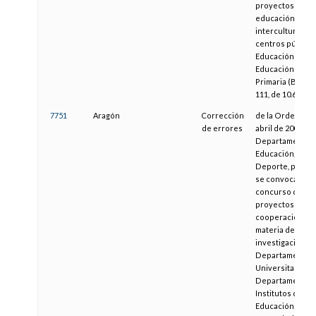
proyectos de
educación
intercultural en
centros público
Educación Infant
Educación Infant
Primaria (B.O.C. 
111, de 10.6.04)
7751
Aragón
Corrección
de la Orden de 
de errores
abril de 2004, de
Departamento 
Educación, Cultu
Deporte, por la
se convoca
concurso de
proyectos de
cooperación en
materia de
investigación e
Departamentos
Universitarios y
Departamentos
Institutos de
Educación