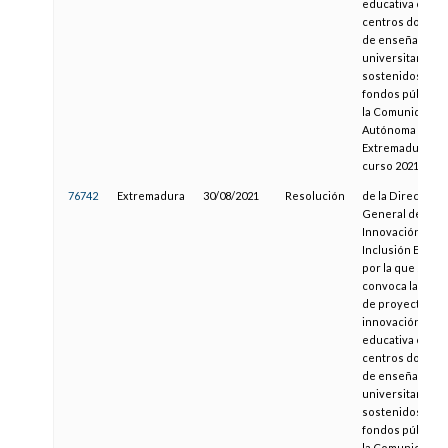
educativa en los
centros docent
de enseñanzas 
universitarias,
sostenidos con
fondos públicos
la Comunidad
Autónoma de
Extremadura par
curso 2021/2022
76742
Extremadura
30/08/2021
Resolución
de la Dirección
General de
Innovación e
Inclusión Educat
por la que se
convoca la sele
de proyectos d
innovación
educativa en los
centros docent
de enseñanzas 
universitarias,
sostenidos con
fondos públicos
la Comunidad