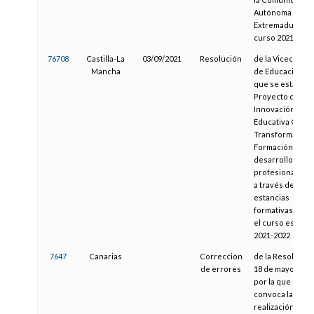
Autónoma de
Extremadura par
curso 2021/2022
76708
Castilla-La
03/09/2021
Resolución
de la Viceconsej
Mancha
de Educación, po
que se establec
Proyecto de
Innovación
Educativa Obser
Transforma:
Formación para 
desarrollo
profesional doc
a través de
estancias
formativas, dur
el curso escolar
2021-2022
7647
Canarias
Corrección
de la Resolució
de errores
18 de mayo de 20
por la que se
convoca la
realización de