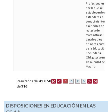
Profesionales,
por la que se
establecen los
estándares o
conocimientos
esenciales de la
materia de
Matemáticas
para los tres
primeros cursos
de la Educación
Secundaria
Obligatoria en la
Comunidad de
Madrid
Resultados del
41
al
50
5
6
7
8
de
316
DISPOSICIONES EN EDUCACIÓN EN LAS