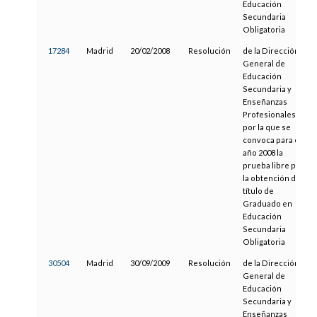
Educación
Secundaria
Obligatoria
17284
Madrid
20/02/2008
Resolución
de la Dirección
General de
Educación
Secundaria y
Enseñanzas
Profesionales,
por la que se
convoca para el
año 2008 la
prueba libre para
la obtención del
título de
Graduado en
Educación
Secundaria
Obligatoria
30504
Madrid
30/09/2009
Resolución
de la Dirección
General de
Educación
Secundaria y
Enseñanzas