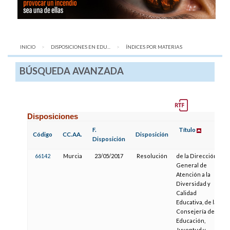
INICIO
DISPOSICIONES EN EDU...
AQUÍ:
ÍNDICES POR MATERIAS
BÚSQUEDA AVANZADA
Disposiciones
F.
Título
Código
CC.AA.
Disposición
Disposición
66142
Murcia
23/05/2017
Resolución
de la Dirección
General de
Atención a la
Diversidad y
Calidad
Educativa, de la
Consejería de
Educación,
Juventud y