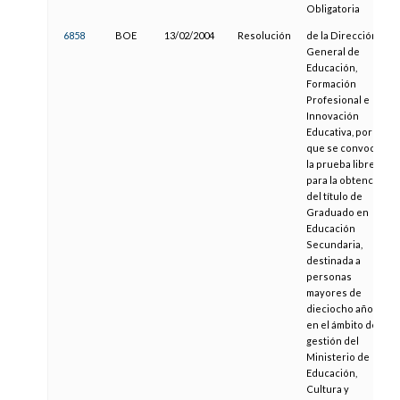
Obligatoria
6858
BOE
13/02/2004
Resolución
de la Dirección
General de
Educación,
Formación
Profesional e
Innovación
Educativa, por la
que se convoca
la prueba libre
para la obtención
del título de
Graduado en
Educación
Secundaria,
destinada a
personas
mayores de
dieciocho años,
en el ámbito de
gestión del
Ministerio de
Educación,
Cultura y