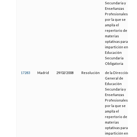
Secundaria y
Enseñanzas
Profesionales,
por la que se
amplía el
repertorio de
materias
optativas para su
impartición en la
Educación
Secundaria
Obligatoria
17283
Madrid
29/02/2008
Resolución
de la Dirección
General de
Educación
Secundaria y
Enseñanzas
Profesionales,
por la que se
amplía el
repertorio de
materias
optativas para su
impartición en la