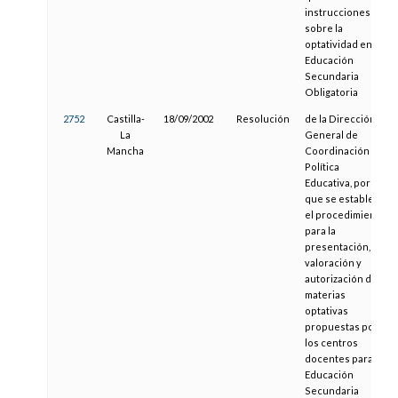
instrucciones
sobre la
optatividad en
Educación
Secundaria
Obligatoria
2752
Castilla-
18/09/2002
Resolución
de la Dirección
La
General de
Mancha
Coordinación y
Política
Educativa, por la
que se establece
el procedimiento
para la
presentación,
valoración y
autorización de
materias
optativas
propuestas por
los centros
docentes para la
Educación
Secundaria