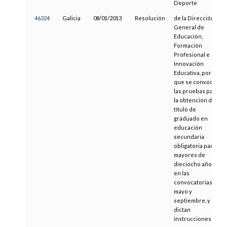
Deporte
46324
Galicia
08/01/2013
Resolución
de la Dirección
General de
Educación,
Formación
Profesional e
Innovación
Educativa, por la
que se convocan
las pruebas para
la obtención del
título de
graduado en
educación
secundaria
obligatoria para
mayores de
dieciocho años
en las
convocatorias de
mayo y
septiembre, y se
dictan
instrucciones