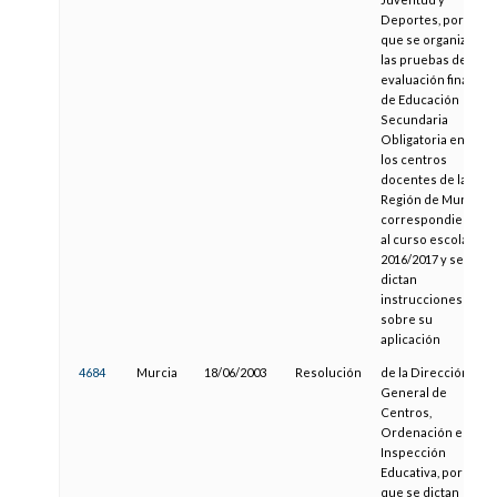
Deportes, por la
que se organiza
las pruebas de
evaluación final
de Educación
Secundaria
Obligatoria en
los centros
docentes de la
Región de Murcia
correspondiente
al curso escolar
2016/2017 y se
dictan
instrucciones
sobre su
aplicación
4684
Murcia
18/06/2003
Resolución
de la Dirección
General de
Centros,
Ordenación e
Inspección
Educativa, por la
que se dictan