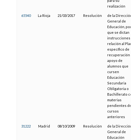
para su
realización
65540
La Rioja
21/03/2017
Resolución
de la Dirección
General de
Educación, por la
que se dictan
instrucciones en
relación al Plan
específico de
recuperación y
apoyo de
alumnos que
cursen
Educación
Secundaria
Obligatoria o
Bachillerato con
materias
pendientes de
cursos
anteriores
31222
Madrid
08/10/2009
Resolución
de la Dirección
General de
Educación