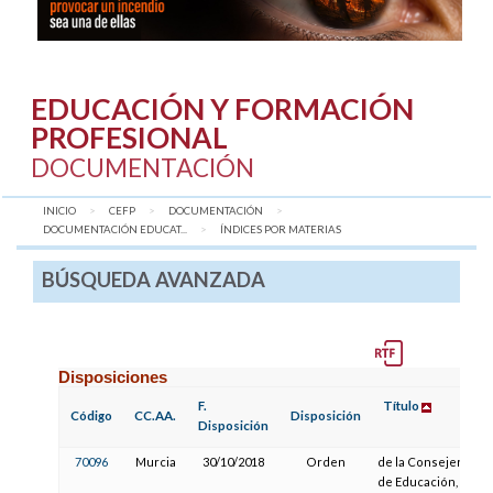
EDUCACIÓN Y FORMACIÓN
PROFESIONAL
DOCUMENTACIÓN
INICIO
CEFP
DOCUMENTACIÓN
DOCUMENTACIÓN EDUCAT...
AQUÍ:
ÍNDICES POR MATERIAS
BÚSQUEDA AVANZADA
Disposiciones
F.
Título
Código
CC.AA.
Disposición
Disposición
70096
Murcia
30/10/2018
Orden
de la Consejería
de Educación,