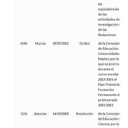
las
equivalencias
de las
actividades de
investigación y
de las
titulaciones
4048
Murcia
29/07/2013
Orden
de la Consejería
de Educación,
Universidades y
Empleo, por la
que se prorroga
durante el
curso escolar
2013-3014, el
Plan Trienal de
Formación
Permanente del
profesorado
2010-2013
5206
Asturias
14/10/2003
Resolución
de la Consejería
de Educación y
Ciencia, por la