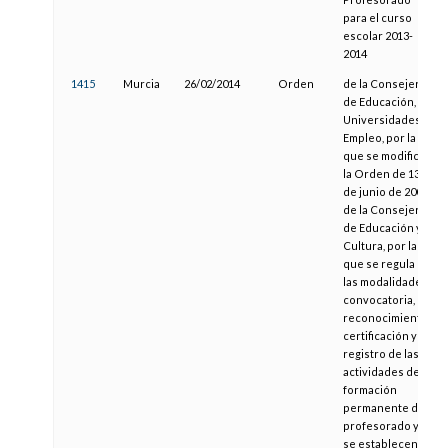
para el curso
escolar 2013-
2014
1415
Murcia
26/02/2014
Orden
de la Consejería
de Educación,
Universidades y
Empleo, por la
que se modifica
la Orden de 13
de junio de 2005,
de la Consejería
de Educación y
Cultura, por la
que se regula
las modalidades,
convocatoria,
reconocimiento,
certificación y
registro de las
actividades de
formación
permanente del
profesorado y
se establecen