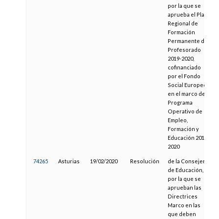
por la que se
aprueba el Plan
Regional de
Formación
Permanente del
Profesorado
2019-2020,
cofinanciado
por el Fondo
Social Europeo
en el marco del
Programa
Operativo de
Empleo,
Formación y
Educación 2014-
2020
74265
Asturias
19/02/2020
Resolución
de la Consejería
de Educación,
por la que se
aprueban las
Directrices
Marco en las
que deben