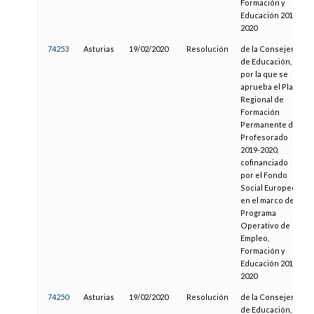
Formación y
Educación 2014-
2020
74253
Asturias
19/02/2020
Resolución
de la Consejería
de Educación,
por la que se
aprueba el Plan
Regional de
Formación
Permanente del
Profesorado
2019-2020,
cofinanciado
por el Fondo
Social Europeo
en el marco del
Programa
Operativo de
Empleo,
Formación y
Educación 2014-
2020
74250
Asturias
19/02/2020
Resolución
de la Consejería
de Educación,