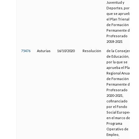
Juventud y
Deportes, por la
que se aprueba
el Plan Trienal
de Formación
Permanente del
Profesorado
2018-2021
75476
Asturias
16/10/2020
Resolución
de la Consejería
de Educación,
por la que se
aprueba el Plan
Regional Anual
de Formación
Permanente del
Profesorado
2020-2021,
cofinanciado
por el Fondo
Social Europeo
en el marco del
Programa
Operativo de
Empleo,