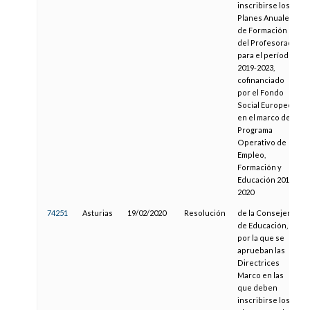
inscribirse los
Planes Anuales
de Formación
del Profesorado
para el período
2019-2023,
cofinanciado
por el Fondo
Social Europeo
en el marco del
Programa
Operativo de
Empleo,
Formación y
Educación 2014-
2020
74251
Asturias
19/02/2020
Resolución
de la Consejería
de Educación,
por la que se
aprueban las
Directrices
Marco en las
que deben
inscribirse los