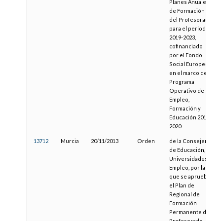
Planes Anuales
de Formación
del Profesorado
para el período
2019-2023,
cofinanciado
por el Fondo
Social Europeo
en el marco del
Programa
Operativo de
Empleo,
Formación y
Educación 2014-
2020
13712
Murcia
20/11/2013
Orden
de la Consejería
de Educación,
Universidades y
Empleo, por la
que se aprueba
el Plan de
Regional de
Formación
Permanente del
Profesorado