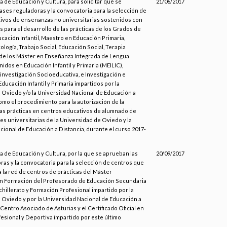
a de Educación y Cultura, para solicitar que se
21/06/2017
ses reguladoras y la convocatoria para la selección de
ivos de enseñanzas no universitarias sostenidos con
 para el desarrollo de las prácticas de los Grados de
cación Infantil, Maestro en Educación Primaria,
ología, Trabajo Social, Educación Social, Terapia
de los Máster en Enseñanza Integrada de Lengua
nidos en Educación Infantil y Primaria (MEILIC),
investigación Socioeducativa, e Investigación e
ducación Infantil y Primaria impartidos por la
 Oviedo y/o la Universidad Nacional de Educación a
como el procedimiento para la autorización de la
 las prácticas en centros educativos de alumnado de
nes universitarias de la Universidad de Oviedo y la
ional de Educación a Distancia, durante el curso 2017-
a de Educación y Cultura, por la que se aprueban las
20/09/2017
ras y la convocatoria para la selección de centros que
 la red de centros de prácticas del Máster
en Formación del Profesorado de Educación Secundaria
chillerato y Formación Profesional impartido por la
 Oviedo y por la Universidad Nacional de Educación a
 Centro Asociado de Asturias y el Certificado Oficial en
esional y Deportiva impartido por este último