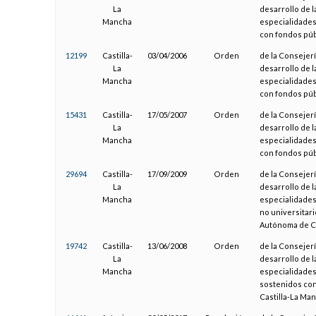
La
desarrollo de l
Mancha
especialidades
con fondos púb
12199
Castilla-
03/04/2006
Orden
de la Consejerí
La
desarrollo de l
Mancha
especialidades
con fondos púb
15431
Castilla-
17/05/2007
Orden
de la Consejerí
La
desarrollo de l
Mancha
especialidades
con fondos púb
29694
Castilla-
17/09/2009
Orden
de la Consejerí
La
desarrollo de l
Mancha
especialidades
no universitar
Autónoma de Ca
19742
Castilla-
13/06/2008
Orden
de la Consejerí
La
desarrollo de l
Mancha
especialidades
sostenidos con
Castilla-La Ma