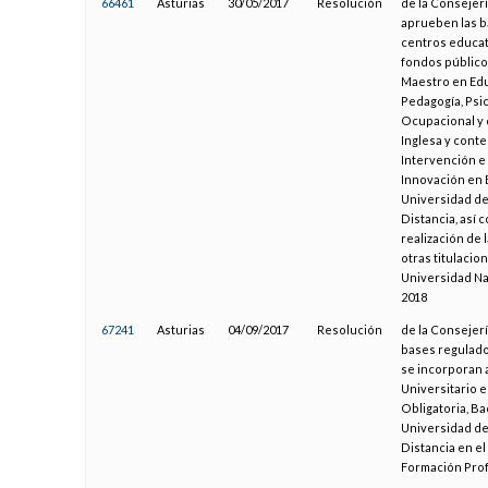
66461
Asturias
30/05/2017
Resolución
de la Consejerí
aprueben las ba
centros educat
fondos públicos
Maestro en Edu
Pedagogía, Psic
Ocupacional y 
Inglesa y conte
Intervención e 
Innovación en E
Universidad de
Distancia, así 
realización de
otras titulacio
Universidad Nac
2018
67241
Asturias
04/09/2017
Resolución
de la Consejerí
bases regulado
se incorporan a
Universitario 
Obligatoria, Ba
Universidad de
Distancia en el
Formación Prof