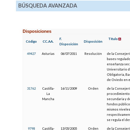
BÚSQUEDA AVANZADA
Disposiciones
F.
Título
Código
CC.AA.
Disposición
Disposición
49427
Asturias
06/07/2011
Resolución
de la Consejerí
bases regulador
enseñanza secu
Universitario 
Obligatoria, Ba
de Oviedo en e
31762
Castilla-
16/11/2009
Orden
de la Consejerí
La
procedimiento 
Mancha
secundaria y d
fondos públicos
mismos niveles
respectivament
se regula el de
9798
Castilla-
13/05/2005
Orden
de la Consejerí