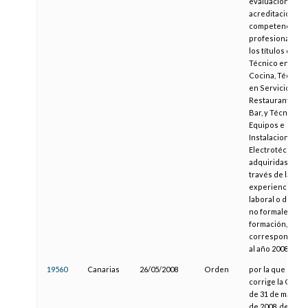
evaluación y
acreditación de
competencias
profesionales d
los títulos de
Técnico en
Cocina, Técnico
en Servicios de
Restaurante y
Bar, y Técnico e
Equipos e
Instalaciones
Electrotécnicas,
adquiridas a
través de la
experiencia
laboral o de vías
no formales de
formación,
correspondient
al año 2008
19560
Canarias
26/05/2008
Orden
por la que se
corrige la Orde
de 31 de marzo
de 2008, de las