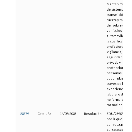
Mantenimiento
de sistemas de
transmisión de
fuerza y trenes
de rodaje de
vehículos
automóviles y d
la cualificación
profesional de
Vigilancia,
seguridad
privada y
protección de
personas,
adquiridas a
través de la
experiencia
laboral o de vías
no formales de
formación
20379
Cataluña
14/07/2008
Resolución
EDU/2390/2008,
por la que se
convoca, para el
curso académic