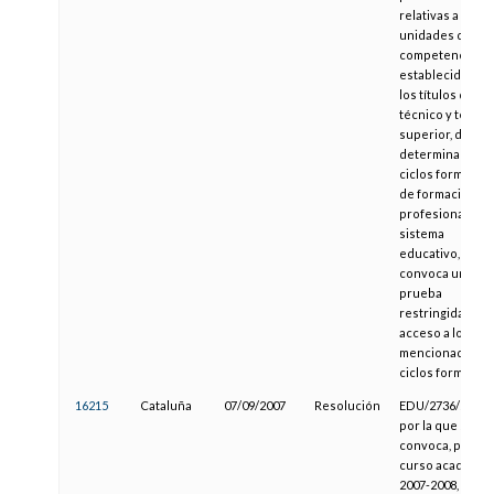
relativas a las
unidades de
competencia
establecidas en
los títulos de
técnico y técnic
superior, de
determinados
ciclos formativo
de formación
profesional del
sistema
educativo, y se
convoca una
prueba
restringida de
acceso a los
mencionados
ciclos formativo
16215
Cataluña
07/09/2007
Resolución
EDU/2736/2007,
por la que se
convoca, para el
curso académic
2007-2008, el