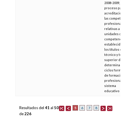
2008-2009, el
proceso para la
acreditación de
las competencia
profesionales
relativas a las
unidades de
competencia
establecidas en
los títulos de
técnico y técnic
superior de
determinados
ciclos formativo
de formación
profesional del
sistema
educativo
Resultados del
41
al
50
5
6
7
8
de
226