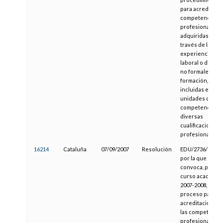
para acreditar l
competencias
profesionales
adquiridas a
través de la
experiencia
laboral o de vías
no formales de
formación,
incluidas en las
unidades de
competencia de
diversas
cualificaciones
profesionales
16214
Cataluña
07/09/2007
Resolución
EDU/2736/2007,
por la que se
convoca, para el
curso académic
2007-2008, el
proceso para la
acreditación de
las competencia
profesionales