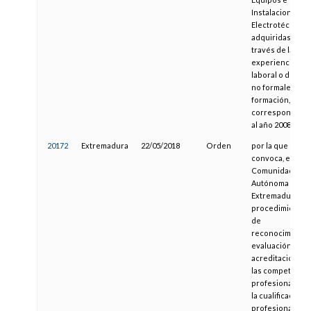
Instalaciones
Electrotécnicas,
adquiridas a
través de la
experiencia
laboral o de vías
no formales de
formación,
correspondient
al año 2008
20172
Extremadura
22/05/2018
Orden
por la que se
convoca, en la
Comunidad
Autónoma de
Extremadura, el
procedimiento
de
reconocimiento
evaluación y
acreditación de
las competencia
profesionales d
la cualificación
profesional de