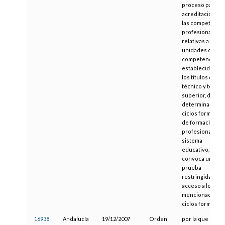
proceso para la
acreditación de
las competencia
profesionales
relativas a las
unidades de
competencia
establecidas en
los títulos de
técnico y técnic
superior, de
determinados
ciclos formativo
de formación
profesional del
sistema
educativo, y se
convoca una
prueba
restringida de
acceso a los
mencionados
ciclos formativo
16938
Andalucía
19/12/2007
Orden
por la que se