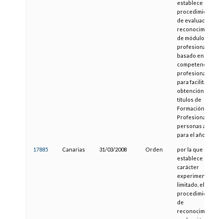
establece un
procedimiento
de evaluación y
reconocimiento
de módulos
profesionales
basado en
competencias
profesionales,
para facilitar la
obtención de
títulos de
Formación
Profesional a
personas adulta
para el año 2008
17885
Canarias
31/03/2008
Orden
por la que se
establece con
carácter
experimental y
limitado, el
procedimiento
de
reconocimiento