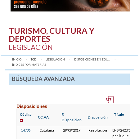
TURISMO, CULTURA Y
DEPORTES
LEGISLACIÓN
INICIO
TCD
LEGISLACIÓN
DISPOSICIONES EN EDU...
AQUÍ:
ÍNDICES POR MATERIAS
BÚSQUEDA AVANZADA
Disposiciones
Código
F.
Título
CC.AA.
Disposición
Disposición
14736
Cataluña
29/09/2017
Resolución
ENS/2423/2017,
por la que se