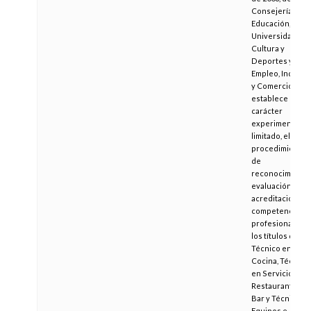
Consejerías de
Educación,
Universidades,
Cultura y
Deportes y
Empleo, Industri
y Comercio, que
establece con
carácter
experimental y
limitado, el
procedimiento
de
reconocimiento
evaluación y
acreditación de
competencias
profesionales d
los títulos de
Técnico en
Cocina, Técnico
en Servicios de
Restaurante y
Bar y Técnico e
Equipos e