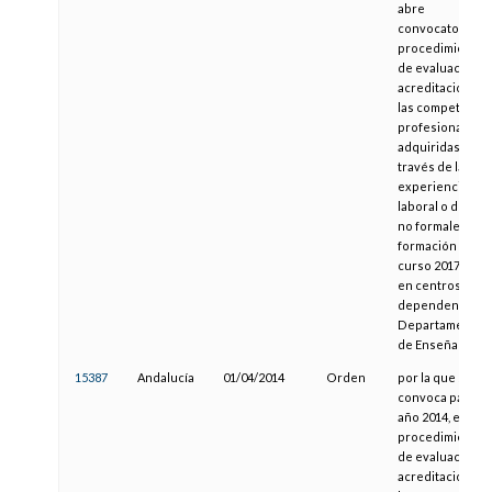
abre
convocatoria de
procedimiento
de evaluación y
acreditación de
las competencia
profesionales
adquiridas a
través de la
experiencia
laboral o de vías
no formales de
formación para 
curso 2017-2018
en centros que
dependen del
Departamento
de Enseñanza
15387
Andalucía
01/04/2014
Orden
por la que se
convoca para el
año 2014, el
procedimiento
de evaluación y
acreditación de