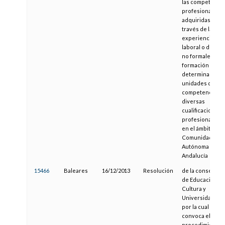
las competencia
profesionales
adquiridas a
través de la
experiencia
laboral o de vías
no formales de
formación para
determinadas
unidades de
competencia de
diversas
cualificaciones
profesionales,
en el ámbito de l
Comunidad
Autónoma de
Andalucía
15466
Baleares
16/12/2013
Resolución
de la consejera
de Educación,
Cultura y
Universidades,
por la cual se
convoca el
procedimiento