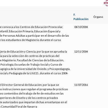
F.
Órgano
Publicación
se convoca a los Centros de Educación Preescolar,
04/10/2004
nfantil, Educación Primaria, Educación Especial y
e Personas Adultas a participar en el desarrollo de las
e los estudiantes de Magisterio durante el curso
jería de Educación y Ciencia, por la que se aprueba la
12/11/2004
a para la selección de centros de prácticas del
 Magisterio, Facultad de Ciencias de la Educación,
 Psicología, Escuelas de Trabajo Social y Curso de
agógica de la Universidad de Oviedo, y Psicopedagogía,
ocial y Pedagogía de la U.N.E.D., durante el curso 2004-
el Director General de Educación, por la que se
11/07/2016
s instrucciones que regulan el programa de prácticas
los contenidos del trabajo de fin de estudios en las
periores de Diseño y de los centros privados
e autorizados que impartan dichas enseñanzas en el
a Comunidad Foral de Navarra