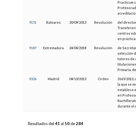
Practicum 
Profesorado
acreditació
9151
Baleares
30/09/2013
Resolución
del directo
Transferenc
centros edu
en práctica
9187
Extremadura
24/04/2018
Resolución
de Secretar
selección d
tutores de 
titulacione
Primaria, d
9326
Madrid
04/10/2013
Orden
3165/2013, 
la que se mo
establece e
en Profeso
Bachillerat
durante el 
Resultados del
41
al
50
de
284