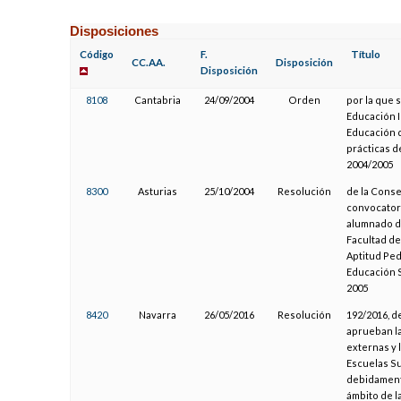
Disposiciones
Código
F.
Título
CC.AA.
Disposición
Disposición
8108
Cantabria
24/09/2004
Orden
por la que 
Educación I
Educación d
prácticas d
2004/2005
8300
Asturias
25/10/2004
Resolución
de la Conse
convocatori
alumnado de
Facultad de
Aptitud Ped
Educación S
2005
8420
Navarra
26/05/2016
Resolución
192/2016, d
aprueban la
externas y 
Escuelas Su
debidament
ámbito de l