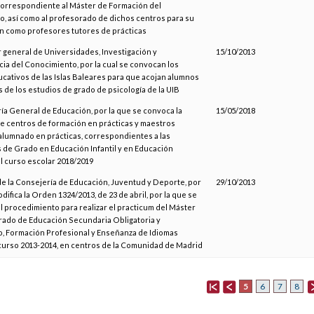
correspondiente al Máster de Formación del
, así como al profesorado de dichos centros para su
n como profesores tutores de prácticas
r general de Universidades, Investigación y
15/10/2013
ia del Conocimiento, por la cual se convocan los
cativos de las Islas Baleares para que acojan alumnos
s de los estudios de grado de psicología de la UIB
ía General de Educación, por la que se convoca la
15/05/2018
e centros de formación en prácticas y maestros
alumnado en prácticas, correspondientes a las
s de Grado en Educación Infantil y en Educación
el curso escolar 2018/2019
de la Consejería de Educación, Juventud y Deporte, por
29/10/2013
difica la Orden 1324/2013, de 23 de abril, por la que se
l procedimiento para realizar el practicum del Máster
rado de Educación Secundaria Obligatoria y
o, Formación Profesional y Enseñanza de Idiomas
curso 2013-2014, en centros de la Comunidad de Madrid
5
6
7
8