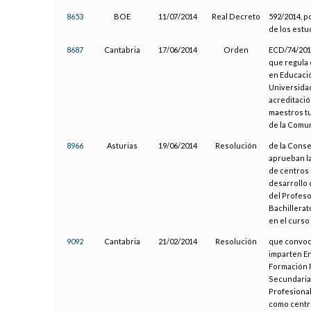
8653
BOE
11/07/2014
Real Decreto
592/2014, p
de los estu
8687
Cantabria
17/06/2014
Orden
ECD/74/2014
que regula 
en Educació
Universidad
acreditació
maestros tu
de la Comu
8966
Asturias
19/06/2014
Resolución
de la Conse
aprueban la
de centros 
desarrollo 
del Profeso
Bachillerat
en el curso
9092
Cantabria
21/02/2014
Resolución
que convoca
imparten En
Formación P
Secundaria 
Profesional
como centro