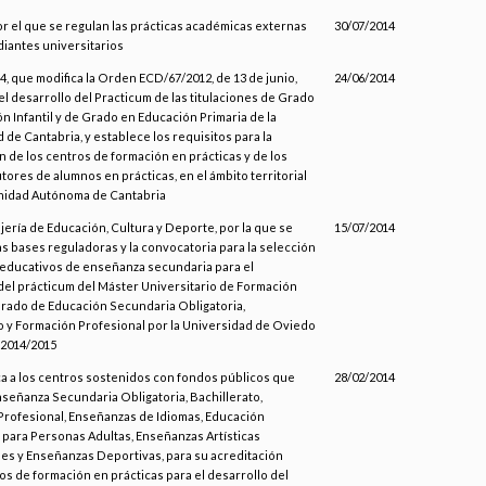
or el que se regulan las prácticas académicas externas
30/07/2014
diantes universitarios
, que modifica la Orden ECD/67/2012, de 13 de junio,
24/06/2014
el desarrollo del Practicum de las titulaciones de Grado
n Infantil y de Grado en Educación Primaria de la
 de Cantabria, y establece los requisitos para la
n de los centros de formación en prácticas y de los
tores de alumnos en prácticas, en el ámbito territorial
nidad Autónoma de Cantabria
jería de Educación, Cultura y Deporte, por la que se
15/07/2014
s bases reguladoras y la convocatoria para la selección
educativos de enseñanza secundaria para el
del prácticum del Máster Universitario de Formación
rado de Educación Secundaria Obligatoria,
o y Formación Profesional por la Universidad de Oviedo
 2014/2015
 a los centros sostenidos con fondos públicos que
28/02/2014
señanza Secundaria Obligatoria, Bachillerato,
rofesional, Enseñanzas de Idiomas, Educación
para Personas Adultas, Enseñanzas Artísticas
es y Enseñanzas Deportivas, para su acreditación
s de formación en prácticas para el desarrollo del