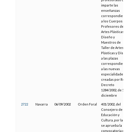
imparte las
enseñanzas
correspondientes
a los Cuerpos de
Profesores de
Artes Plásticas y
Diseño y
Maestros de
Taller de Artes
Plásticas y Diseño
a las plazas
correspondientes
a las nuevas
especialidades
creadas por Real
Decreto
1284/2002, de 5 de
diciembre
2722
Navarra
06/09/2002
Orden Foral
401/2002, del
Consejero de
Educación y
Cultura, por la que
se aprueba la
convocatoria para