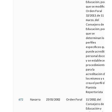
Educación, por la
que se modifica la
Orden Foral
32/2013, de 11 de
marzo, del
Consejero de
Educación, por la
que se
determinan los
perfiles
específicos que
puede acreditar el
personal docente
y se establece el
procedimiento
para la
acreditación de
los mismos y se
crea el perfil de
Pianista
Repertorista
672
Navarra
25/01/2002
Orden Foral
11/2002, del
Consejero de
Educación y