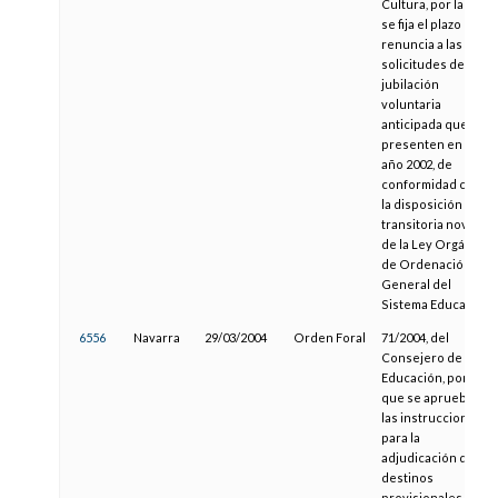
Cultura, por la que
se fija el plazo de
renuncia a las
solicitudes de
jubilación
voluntaria
anticipada que se
presenten en el
año 2002, de
conformidad con
la disposición
transitoria novena
de la Ley Orgánica
de Ordenación
General del
Sistema Educativo.
6556
Navarra
29/03/2004
Orden Foral
71/2004, del
Consejero de
Educación, por la
que se aprueban
las instrucciones
para la
adjudicación de
destinos
provisionales y en