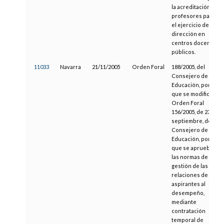
la acreditación de
profesores para
el ejercicio de la
dirección en
centros docentes
públicos.
11033
Navarra
21/11/2005
Orden Foral
188/2005, del
Consejero de
Educación, por la
que se modifica la
Orden Foral
156/2005, de 23 de
septiembre, del
Consejero de
Educación, por la
que se aprueban
las normas de
gestión de las
relaciones de
aspirantes al
desempeño,
mediante
contratación
temporal de