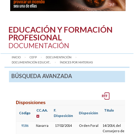
EDUCACIÓN Y FORMACIÓN
PROFESIONAL
DOCUMENTACIÓN
INICIO
CEFP
DOCUMENTACIÓN
DOCUMENTACIÓN EDUCAT...
AQUÍ:
ÍNDICES POR MATERIAS
BÚSQUEDA AVANZADA
Disposiciones
CC.AA.
F.
Título
Código
Disposición
Disposición
9186
Navarra
17/02/2014
Orden Foral
14/2014, del
Consejero de