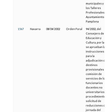
municipales y de
los Talleres
Profesionales del
Ayuntamiento de
Pamplona
1567
Navarra
08/04/2002
Orden Foral
94/2002, del
Consejero de
Educación y
Cultura, por la que
se aprueban las
instrucciones
para la
adjudicación de
destinos
provisionales y en
comisión de
servicios de los
funcionarios
docentes no
universitarios y el
procedimiento de
solicitud de
reducciones de
jornada del