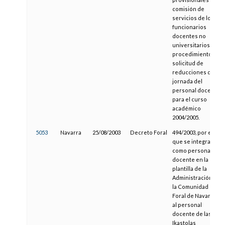
comisión de
servicios de los
funcionarios
docentes no
universitarios y el
procedimiento de
solicitud de
reducciones de
jornada del
personal docente
para el curso
académico
2004/2005.
5053
Navarra
25/08/2003
Decreto Foral
494/2003, por el
que se integra
como personal
docente en la
plantilla de la
Administración de
la Comunidad
Foral de Navarra,
al personal
docente de las
Ikastolas