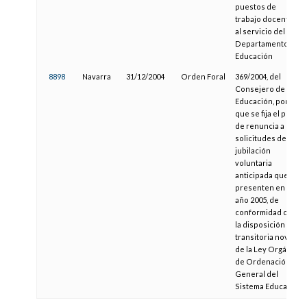
puestos de
trabajo docentes
al servicio del
Departamento de
Educación
8898
Navarra
31/12/2004
Orden Foral
369/2004, del
Consejero de
Educación, por la
que se fija el plazo
de renuncia a las
solicitudes de
jubilación
voluntaria
anticipada que se
presenten en el
año 2005, de
conformidad con
la disposición
transitoria novena
de la Ley Orgánica
de Ordenación
General del
Sistema Educativo