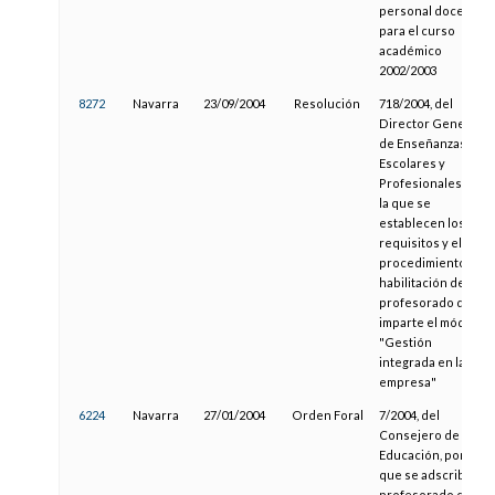
personal docente
para el curso
académico
2002/2003
8272
Navarra
23/09/2004
Resolución
718/2004, del
Director General
de Enseñanzas
Escolares y
Profesionales, por
la que se
establecen los
requisitos y el
procedimiento de
habilitación del
profesorado que
imparte el módulo
"Gestión
integrada en la
empresa"
6224
Navarra
27/01/2004
Orden Foral
7/2004, del
Consejero de
Educación, por la
que se adscribe al
profesorado que