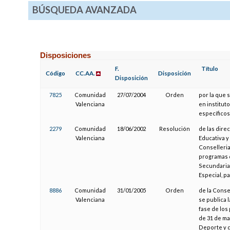
BÚSQUEDA AVANZADA
Disposiciones
F.
Título
Código
CC.AA.
Disposición
Disposición
7825
Comunidad
27/07/2004
Orden
por la que 
Valenciana
en institut
específicos
2279
Comunidad
18/06/2002
Resolución
de las dire
Valenciana
Educativa y 
Conselleria
programas d
Secundaria 
Especial, p
8886
Comunidad
31/01/2005
Orden
de la Conse
Valenciana
se publica 
fase de los
de 31 de ma
Deporte y 