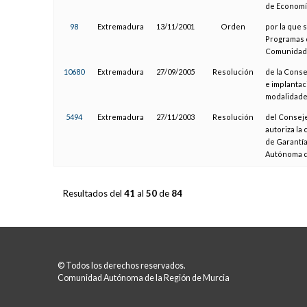
de Economí
98
Extremadura
13/11/2001
Orden
por la que 
Programas d
Comunidad 
10680
Extremadura
27/09/2005
Resolución
de la Conse
e implantac
modalidade
5494
Extremadura
27/11/2003
Resolución
del Conseje
autoriza la
de Garantía
Autónoma d
Resultados del
41
al
50
de
84
© Todos los derechos reservados.
Comunidad Autónoma de la Región de Murcia