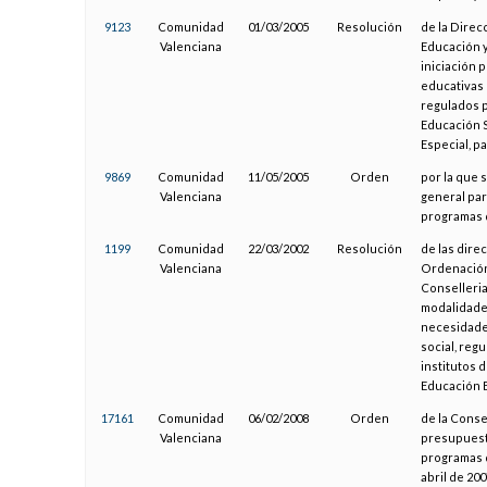
9123
Comunidad
01/03/2005
Resolución
de la Direc
Valenciana
Educación y
iniciación 
educativas 
regulados p
Educación 
Especial, p
9869
Comunidad
11/05/2005
Orden
por la que 
Valenciana
general par
programas d
1199
Comunidad
22/03/2002
Resolución
de las dire
Valenciana
Ordenación 
Conselleria
modalidades
necesidades
social, reg
institutos 
Educación E
17161
Comunidad
06/02/2008
Orden
de la Consel
Valenciana
presupuesta
programas d
abril de 20