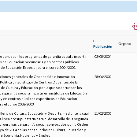
F.
Órgano
Publicación
se aprueban los programas de garantía social a impartir
03/08/2004
os de Educación Secundaria y en centros públicos
 de Educación Especial, para el curso 2004/2005.
cciones generales de Ordenación e Innovación
28/06/2002
Política Lingüística, y de Centros Docentes, de la
 de Cultura y Educación, por la que se aprueban los
e garantía social a impartir en institutos de Educación
y en centros públicos específicos de Educación
ara el curso 2002/2003
lleria de Cultura, Educación y Deporte, mediante la cual
11/02/2005
la línea presupuestaría para el desarrollo de la segunda
 programas de garantía social, convocados por la Orden
yo de 2004 de las consellerias de Cultura, Educación y
de Economía, Hacienda y Empleo